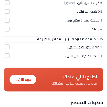
6 كوب
1 فق حلبى .
(مطحون)
0.5 كوب
زيت نباتى .
1 ملعقة صغيرة
بيكنج بودر .
4
بيضات .
0.25 ملعقة صغيرة فانيليا . مقادير الكريمة :
5 حبة
شيكولاتة جلاكسى .
1 ملعقة كبيرة
سمن نباتى .
اطبخ باللي عندك
جربه الآن
ابحث عن وصفات بناءً على مكوناتك.
خطوات التحضير