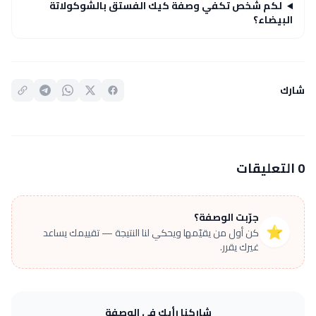
لكم شخص تكفي وصفة كيك الفستق بالشوكولاتة
البيضاء؟
شارك
0 التعليقات
جرّبت الوصفة؟
⭐
كن أول من يقيّمها ويحكي لنا النتيجة — تقييمك يساعد
غيرك يقرر.
شاركنا رأيك في الوصفة