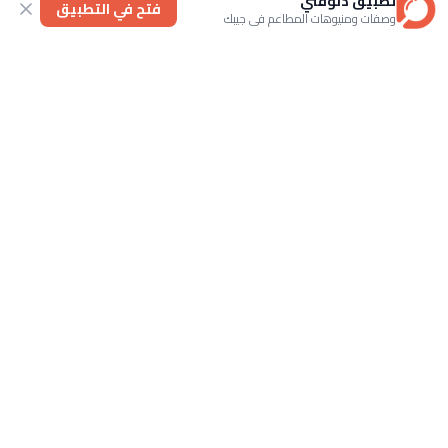
تطبيق دلوقتي
فتح في التطبيق
وصفات ومنيوهات المطاعم في جيبك
التصنيفات
الحلويات
وصفات سريعة
اطباق رئيسية
حلويات غربية
اتصل بنا
تابعنا
الأحكام والشروط
خصوصية
عنا
© 2026 Dlwaqty. جميع الحقوق محفوظة.