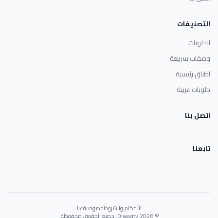
التصنيفات
الحلويات
وصفات سريعة
اطباق رئيسية
حلويات غربية
اتصل بنا
تابعنا
الأحكام والشروط
خصوصية
عنا
© 2026 Dlwaqty. جميع الحقوق محفوظة.