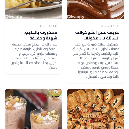
2026-07-08
2026-07-30
طريقة عمل الشوكولاته
معكرونة بالحليب...
السائلة بـ 3 مكونات
شهية وخفيفة
الشوكولا السائلة ضرورية مع أغلب
حضرنا لك في مطبخ سيدتي وصفة
وصفات الحلويات سواء في الكيك أو
المعكرونة بالحليب بطريقة صحية
التارت والكريب وغيرها لذا نقدم لكم
وبسعرات حرارية أقل، جربيها و
أسهل طريقة لتحضير الشوكولا
استمتعي بها أثناء اتباعك للرجيم.
السائلة في البيت وبمقادير سهلة
اقرئي ايضاً : دجاج مع الباستا والجبن
الحفظ وبأسرع طريقة وستكون
بالفرن
الوصفة المضمونة التي تتبعينها
دائماً وها هي بالتفصيل .