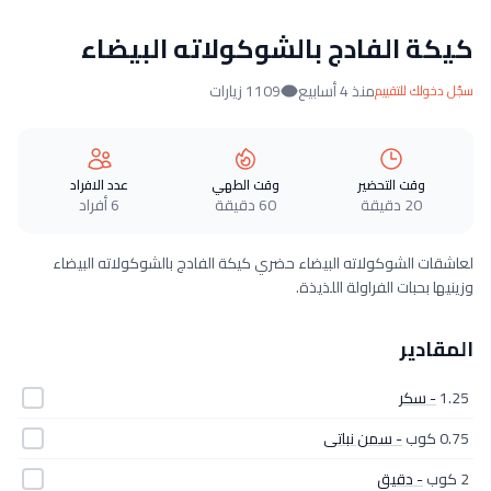
كيكة الفادج بالشوكولاته البيضاء
منذ 4 أسابيع
1109 زيارات
سجّل دخولك للتقييم
وقت التحضير
وقت الطهي
عدد الافراد
20 دقيقة
60 دقيقة
6 أفراد
لعاشقات الشوكولاته البيضاء حضري كيكة الفادج بالشوكولاته البيضاء
وزينيها بحبات الفراولة اللذيذة.
المقادير
1.25
- سكر
0.75 كوب
- سمن نباتى
2 كوب
- دقيق