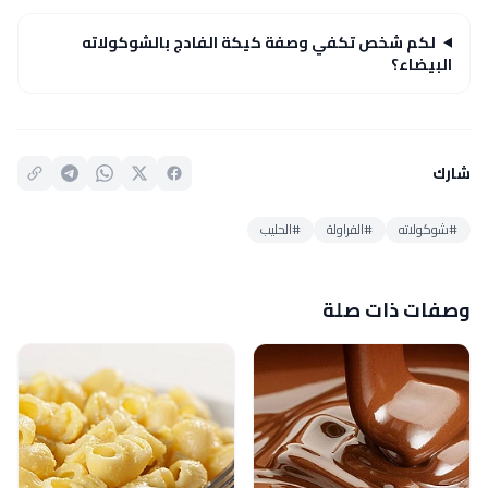
لكم شخص تكفي وصفة كيكة الفادج بالشوكولاته
البيضاء؟
شارك
#شوكولاته
#الفراولة
#الحليب
وصفات ذات صلة