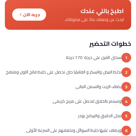
اطبخ باللي عندك
جربه الآن
ابحث عن وصفات بناءً على مكوناتك.
خطوات التحضير
سخني الفرن علي درجة 170 درجة
1
نخلط البيض والسكر و الفانيليا حتى نحصل على خليط فاتح اللون ومنتفخ
2
يضاف الزيت والسمن النباتى
3
ونستمر بالخفق لنحصل على مزيج كريمى
4
ننخل الدقيق والبيكنج بودر
5
ويضاف عليها خليط السوائل ونخفقهم على السرعة الأولى
6