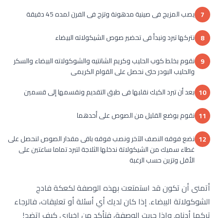
يصب المزيج فى صينية مدهونة وتزج فى الفرن لمده 45 دقيقة
7
نتركها تبرد ونبدأ فى تحضير صوص الشيكولاته البيضاء
8
نقوم بخلط كوب الحليب وكريم الشانتيه والشوكولاته البيضاء والسكر
9
والحليب البودر حتى نحصل على القوام الكريمى
بعد أن تبرد الكيك نقلبها فى طبق التقديم ونقسمها إلى قسمين
10
نقوم بوضع القليل من الصوص على أحدهما
11
نضع فوقه النصف الآخر ونصب فوقه باقى مقدار الصوص لنحصل على
12
غطاء سميك من الشيكولاتة ندخلها الثلاجة لتبرد تماما ساعتين على
الأقل وتزين حسب الرغبة
أتمنى أن تكون قد استمتعت بهذه الوصفة لكعكة فادج
الشوكولاتة البيضاء. إذا كان لديك أي أسئلة أو تعليقات، فالرجاء
تركها أدناه. وإذا جربت الوصفة، فتأكد من إخباري كيف اتضح!