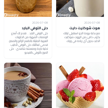
2026-07-08
2026-07-08
هوت شوكليت دايت
حلى التوفي البارد
مع بداية برودة الجو استقبلي ليلتك
حلى التوفي البارد .. نقدم لك أسرع
بكوب دافئ من الهوت شوكليت
الوصفات الشهية من الحلويات
الدايت بدون أي زيادة في وزنك.
الغربية المليئة بالطعم الرائع والمميز،
قدمي لعائلتك حلى التوفي لأطيب
تحلية باردة ومنعشة شاهدي: حلى
الموز بالتوفي بالفيديو