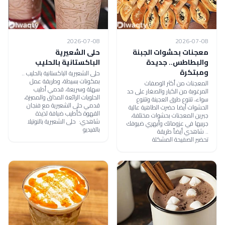
2026-07-08
2026-07-08
معجنات بحشوات الجبنة
حلى الشعيرية
والبطاطس.. جديدة
الباكستانية بالحليب
ومبتكرة
حلى الشعيرية الباكستانية بالحليب ..
بمكونات بسيطة، وطريقة عمل
المعجنات من أكثر الوصفات
سهلة وسريعة، قدمي أطيب
المرغوبة من الكبار والصغار على حد
الحلويات الرائعة المذاق والمميزة،
سواء، تتنوع طرق العجينة وتتنوع
قدمي حلى الشعيرية مع فنجان
الحشوات أيضا حضرت الطاهية عالية
القهوة كأطيب ضيافة لذيذة
جبرين المعجنات بحشوات مختلفة،
شاهدي: حلى الشعيرية بالنوتيلا
جربيها في عزوماتك وأبهري ضيوفك
بالفيديو
.. شاهدي أيضاً طريقة
تحضير الصفيحة المشكلة