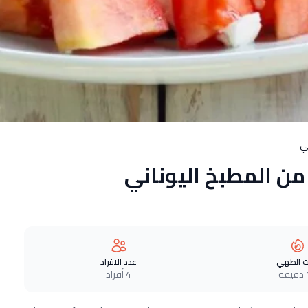
ي
 المطبخ اليوناني
 الطهي
عدد الافراد
ة
4 أفراد