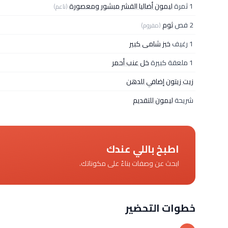
1 ثمرة
ليمون أضاليا القشر مبشور ومعصورة
(ناعم)
2 فص
ثوم
(مفروم)
1 رغيف
خبز شامى كبير
1 ملعقة كبيرة
خل عنب أحمر
زيت زيتون إضافي للدهن
شريحة
ليمون للتقديم
اطبخ باللي عندك
ابحث عن وصفات بناءً على مكوناتك.
خطوات التحضير