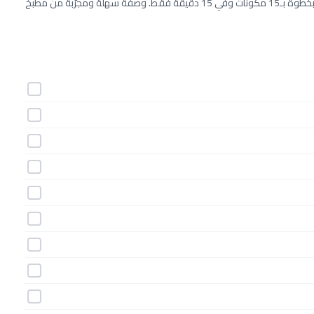
طريقة عمل قطع الضأن مع سلطة فتوش من المطبخ اليوناني خطوة بخطوة بـ15 مكونات وفي 15 دقيقة فقط. وصفة سهلة ومجرّبة من مطبخ