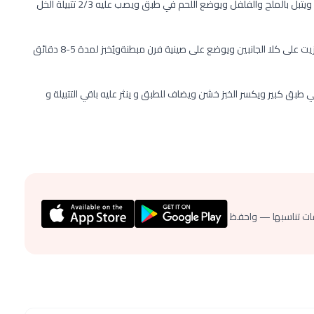
يخفق الزيت والثوم والزعتر وقشر وعصير الليمون والخل في طبق ويتبل بالملح والفلفل ويوضع اللحم في طبق ويصب عليه 2/3 تتبيلة الخل
في هذه الأثناء يسخن الفرن إلى 180 درجة مئوية ويدهن الخبز بالزيت على كلا الجانبين ويوضع على صينية فرن مبطنةويُخبز لمدة 5-8 دقائق
في طبق كبير ويكسر الخبز خشن ويضاف للطبق و ينثر عليه باقي التتبيلة و
ات تناسبها — واحفظ