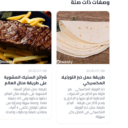
وصفات ذات صلة
2026-07-08
2026-07-08
طريقة عمل خبز التورتيلا
شرائح الستيك المشوية
المكسيكي
على طريقة منال العالم
خبز التورتيلا المكسيكي .. يتم
طريقة عمل شرائح الستيك
تناولة مع الكثير من الحشوات
المشوية على طريقة منال العالم
المختلفة الحلو منها و الحادق و
خطوة بخطوة وفي 40 دقيقة
يقدم بأكثر من طريقة .. اليكم
فقط. وصفة سهلة ومجرّبة من
طريقة عمل خبز التورتيلا
مطبخ دلوقتي تكفي 4 أفراد،
المكسيكي في المنزل بكل
بمقادير دقيقة وخطوات واضحة.
سهولة