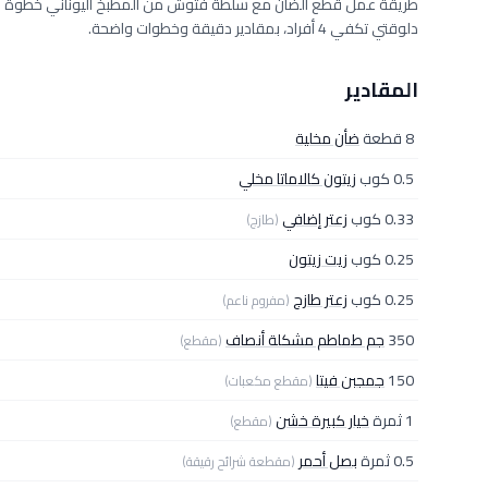
دلوقتي تكفي 4 أفراد، بمقادير دقيقة وخطوات واضحة.
المقادير
8 قطعة
ضأن مخلية
0.5 كوب
زيتون كالاماتا مخلي
0.33 كوب
زعتر إضافي
(طازج)
0.25 كوب
زيت زيتون
0.25 كوب
زعتر طازج
(مفروم ناعم)
350
جم طماطم مشكلة أنصاف
(مقطع)
150
جمجبن فيتا
(مقطع مكعبات)
1 ثمرة
خيار كبيرة خشن
(مقطع)
0.5 ثمرة
بصل أحمر
(مقطعة شرائح رقيقة)