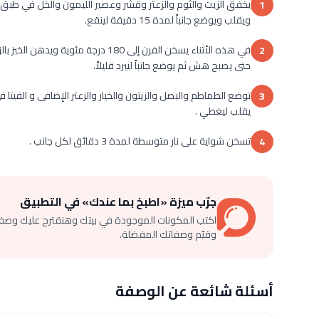
1
ويقلب ويوضع جانباً لمدة 15 دقيقة لينقع.
2
حتى يصبح هش ثم يوضع جانباً ليبرد قليلاً.
توضع الطماطم والبصل والزيتون والخيار والزعتر الإضافى و الفيتا 
3
يقلب ليغطي .
تسخن شواية على نار متوسطة لمدة 3 دقائق لكل جانب .
4
جرّب ميزة «اطبخ بما عندك» في التطبيق
اكتب المكونات الموجودة في بيتك وهنقترح عليك وصف
وقيّم وصفاتك المفضلة.
أسئلة شائعة عن الوصفة