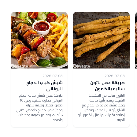
2026-07-08
2026-07-08
طريقة عمل باتون
شيش كباب الدجاج
ساليه بالكمون
اليوناني
الباتون ساليه من المقبلات
طريقة عمل شيش كباب الدجاج
الشهية وتتميز بأنها مالحة
اليوناني خطوة بخطوة وفي 10
ومقرمشة، وعادة ما تقدم مع
دقائق فقط. وصفة سهلة
الشاي أو في الفطور، ويمكن
ومجرّبة من مطبخ دلوقتي تكفي
إضافة نكهات لها مثل الكمون أو
6 أفراد، بمقادير دقيقة وخطوات
الجبنة
واضحة.