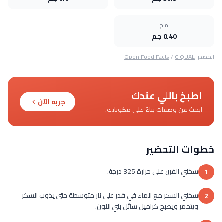
ملح
0.40 جم
المصدر:
CIQUAL
/
Open Food Facts
اطبخ باللي عندك
جربه الآن
ابحث عن وصفات بناءً على مكوناتك.
خطوات التحضير
سخني الفرن على حرارة 325 درجة.
1
سخني السكر مع الماء في قدر على نار متوسطة حتى يذوب السكر
2
ويتحمر ويصبح كراميل سائل بني اللون.