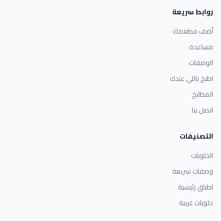
روابط سريعة
أضف مطعمك
مساعدة
الوصفات
اطبخ باللي عندك
المطابخ
اتصل بنا
التصنيفات
الحلويات
وصفات سريعة
اطباق رئيسية
حلويات غربية