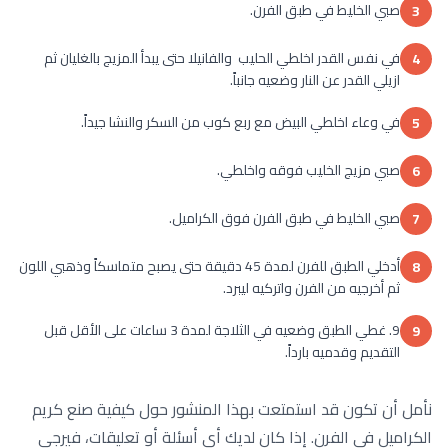
صبي الخليط في طبق الفرن.
3
في نفس القدر اخلطي الحليب والفانيلا حتى يبدأ المزيج بالغليان ثم
4
ازيلي القدر عن النار وضعيه جانباً.
في وعاء اخلطي البيض مع ربع كوب من السكر والنشا جيداً.
5
صبي مزيج الخليب فوقه واخلطي.
6
صبي الخليط في طبق الفرن فوق الكراميل.
7
أدخلي الطبق للفرن لمدة 45 دقيقة حتى يصبح متماسكاً وذهبي اللون
8
ثم أخرجيه من الفرن واتركيه ليبرد.
9. غطي الطبق وضعيه في الثلاجة لمدة 3 ساعات على الأقل قبل
9
التقديم وقدميه بارداً.
نأمل أن تكون قد استمتعت بهذا المنشور حول كيفية صنع كريم
الكراميل في الفرن. إذا كان لديك أي أسئلة أو تعليقات، فيرجى