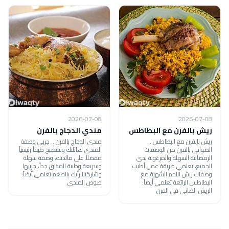
2026-07-08
2026-07-08
ريش بالفرن مع البطاطس
مندي الدجاج بالفرن
ريش بالفرن مع البطاطس ..
مندي الدجاج بالفرن .. جربي وصفة
الصواني بالفرن من الوصفات
المندي لعائلتك وستصبح طبقاً رئيسياً
الرمضانية السهلة والمرغوبة لدى
مفضلاً على مائدتك، وصفة سهلة
الجميع، تعلمي طريقة عمل أطيب
وسريعة وطيبة المذاق جداً، جربيها
وصفات ريش اللحم الشهية مع
وشاركينا رأيك بالطعم تعلمي أيضاً:
البطاطس الرائعة تعلمي أيضاً:
صوص المندي
الريش الضاني في الفرن