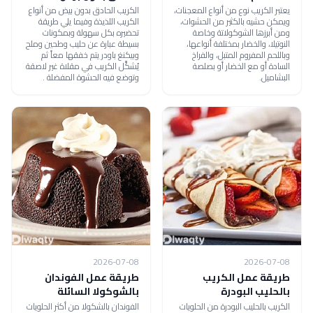
يعتبر الكريب نوع من أنواع المعجنات،
الكريب الحادق بدون بيض من أنواع
ويمكن حشيه بالكثير من الحشوات،
الكريب اللذيذة وفيما يلي طريقة
ومن أبرزها الشوكولاتة وخاصة
تحضيره بكل سهولة وبمكونات
النوتيلا، والخضار بمختلفة أنواعها،
بسيطة عبارة عن حليب وطحين وملح
وباللحم المفروم المتبل، والفراخ
وبيكنغ باودر يتم خفقها معاً ثم
السادة أو مع الخضار أو بصلصة
يُشكَّل الكريب في مقلاة غير لاصقة
البشاميل.
وتوضع فيه الحشوة المفضلة .
2026-07-08
2026-07-08
طريقة عمل الكريب
طريقة عمل الفوندان
بالحليب البودرة
بالشوكولا السائلة
الكريب بالحليب البودرة من الحلويات
الفوندان بالشكولا من أكثر الحلويات