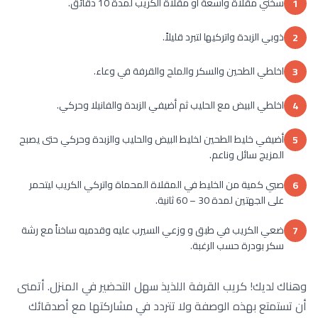
سخني مقلاة واسعة أو مقلاة الكريب لمدة 10 دقائق.
1
ذوبي الزبدة واتركيها لتبرد قليلاً.
2
اخلطي الطحين والسكر والملح والقرفة في وعاء.
3
اخلطي البيض مع الحليب ثم أضيفي الزبدة والفانيلا وحركي.
4
أضيفي خليط الطحين لخليط البيض والحليب والزبدة وحركي حتى يصبح
5
المزيج سائل وناعم.
صبي كمية من الخليط في المقلاة المحماة واتركي الكريب ليتحمر
6
على الجهتين لمدة 30 – 60 ثانية.
ضعي الكريب في طبق و وزعي السيرب عليه وقدميه ساخناً مع رشة
7
سكر بودرة حسب الرغبة.
وهناك لديك! كريب القرفة اللذيذ سهل التحضير في المنزل. أتمنى
أن تستمتع بهذه الوصفة ولا تتردد في مشاركتها مع أصدقائك