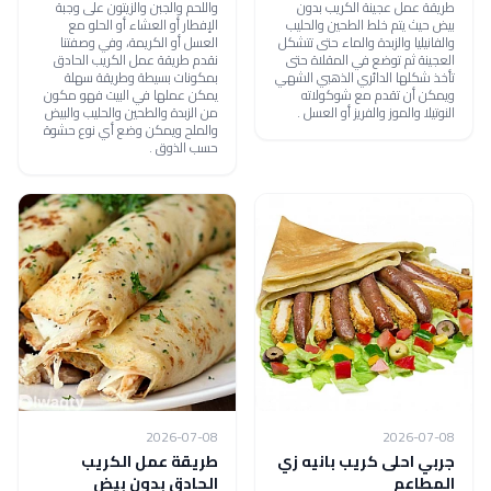
طريقة عمل عجينة الكريب بدون
واللحم والجبن والزيتون على وجبة
بيض حيث يتم خلط الطحين والحليب
الإفطار أو العشاء أو الحلو مع
والفانيليا والزبدة والماء حتى تتشكل
العسل أو الكريمة، وفي وصفتنا
العجينة ثم توضع في المقلاة حتى
نقدم طريقة عمل الكريب الحادق
تأخذ شكلها الدائري الذهبي الشهي
بمكونات بسيطة وطريقة سهلة
ويمكن أن تقدم مع شوكولاته
يمكن عملها في البيت فهو مكون
النوتيلا والموز والفريز أو العسل .
من الزبدة والطحين والحليب والبيض
والملح ويمكن وضع أي نوع حشوة
حسب الذوق .
2026-07-08
2026-07-08
جربي احلى كريب بانيه زي
طريقة عمل الكريب
المطاعم
الحادق بدون بيض