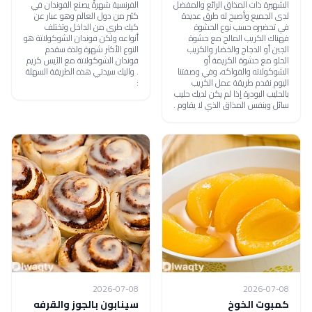
الشهيرة ذات المذاق الرائع والمفضل
الفرنسية شهرةً يصنع الفوندان في
لدى الجميع وأصبح له طرق عديدة
كثير من دول العالم وهو عبار عن
في تحضيره حسب نوع الحشوة
كيك طري من الداخل وتختلف
فهناك الكريب المالح مع حشوة
أنواعه ولكن فوندان الشوكولاتة هو
الجبن أو الدجاج والخضار والكريب
النوع الأكثر شهرة ولذة سقدم
الحلو مع حشوة الكريمة أو
فوندان الشوكولاتة مع الآيس كريم
الشوكولاته والفواكه، وفي وصفتنا
. واليك سيدتي هذه الطريقة السهلة
اليوم نقدم طريقة عمل الكريب
:
بالحليب البودرة إذا لم يكن لديك حليب
سائل وبنفس المذاق الذي لا يقاوم .
2026-07-08
2026-07-08
كمبوت الخوخ
سينابون بالجوز والقرفه