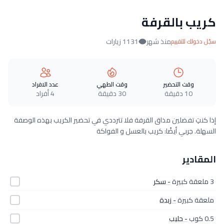
كريب بالقرفة
منذ شهر
1131 زيارات
سجّل دخولك للتقييم
وقت التحضير
وقت الطهي
عدد الافراد
10 دقيقة
30 دقيقة
4 أفراد
إذا كنتِ تفضلين مذاق القرفة فلا تترددي في تحضير الكريب بهذه الوصفة
السهلة. جربي أيضًا: كريب بالعسل و الفواكة
المقادير
3 ملعقة كبيرة
- سكر
ملعقة كبيرة
- زبدة
0.5 كوب
- حليب