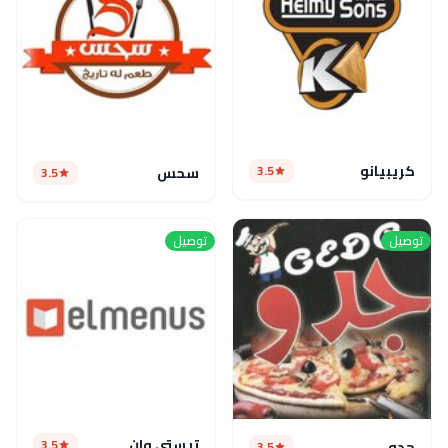
كريبيانو
3.5
سحس
3.5
توصيل
توصيل
تيستى وان
3.5
جدو
3.5