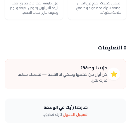
اصنعي كمبوت الخوخ في المنزل
علي طريقة المحترفات حضري معنا
بوصفة سهلة ومضمونة واضمني
اليوم السينابون بصوص القرفة والجوز
سلامة مكوناته.
وسوف ينال إعجاب الجميع.
0 التعليقات
جرّبت الوصفة؟
⭐
كن أول من يقيّمها ويحكي لنا النتيجة — تقييمك يساعد
غيرك يقرر.
شاركنا رأيك في الوصفة
تسجيل الدخول
لترك تعليق.