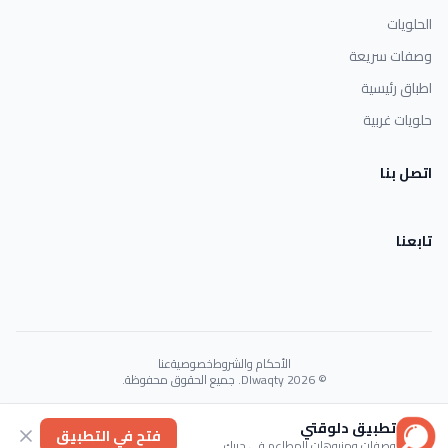
الحلويات
وصفات سريعة
اطباق رئيسية
حلويات غربية
اتصل بنا
تابعنا
الأحكام والشروط
خصوصية
عنا
© 2026 Dlwaqty. جميع الحقوق محفوظة.
Powered by
GAIT
تطبيق دلوقتي
فتح في التطبيق
وصفات ومنيوهات المطاعم في جيبك