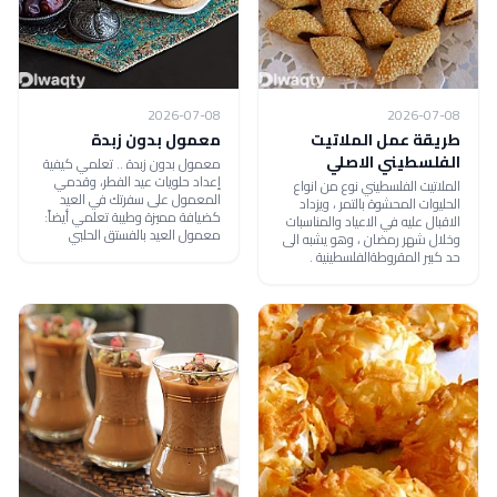
2026-07-08
2026-07-08
طريقة عمل الملاتيت
معمول بدون زبدة
الفلسطيني الاصلي
معمول بدون زبدة .. تعلمي كيفية
إعداد حلويات عيد الفطر، وقدمي
الملاتيت الفلسطيني نوع من انواع
المعمول على سفرتك في العيد
الحليوات المحشوة بالتمر ، ويزداد
كضيافة مميزة وطيبة تعلمي أيضاً:
الاقبال عليه في الاعياد والمناسبات
معمول العيد بالفستق الحلبي
وخلال شهر رمضان ، وهو يشبه الى
حد كبير المقروطةالفلسطينية .