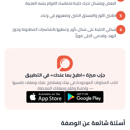
البعض ويتشكل لديك خليط متماسك القوام يشبه العجينة.
اطحني اللوز والفستق الحلبي وضعيهم في وعاء.
5
شكلي الخليط على شكل كُور، وغطيها بالمكسرات المطحونة وجوز
6
الهند، وقدمي الحلى فوراً.
جرّب ميزة «اطبخ بما عندك» في التطبيق
اكتب المكونات الموجودة في بيتك وهنقترح عليك وصفات تناسبها
— واحفظ وقيّم وصفاتك المفضلة.
أسئلة شائعة عن الوصفة