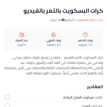
كرات البسكويت بالتمر بالفيديو
منذ 4 أسابيع
34 زيارات
سجّل دخولك للتقييم
وقت التحضير
وقت الطهي
عدد الافراد
10 دقيقة
30 دقيقة
4 أفراد
كرات البسكويت بالتمر بالفيديو ... شاهدي فيديو حلويات مطبخ سيدتي،
وقدمي على سفرة ضيافتك في العيد أطيب وأسهل حلويات عيد
الأضحى اللذيذة المغطاة بالمكسرات الرائعة والمميزة، جربي الحلى وشاركينا
رأيك بالطعم اللذيذ تعلمي أيضاً: بسكويت اللوز لضيافة العيد
المقادير
باكيت
بسكويت الشاي السادة
ربع كوب
العسل