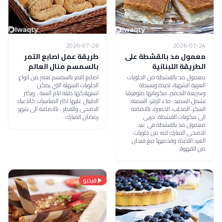
2026-07-26
2026-07-24
معمول مد بالقشطة على
طريقة عمل اصابع التمر
الطريقة اللبنانية
بالسمسم منال العالم
معمول مد بالقشطة من الحلويات
اصابع التمر بالسمسم تعتبر من انواع
العربية الشهية، لذيذة وبسيطة
الحلويات السهلة التي يمكن
وسريعة التحضير، مكوناتها متوفرها
استهلاكها طيلة ايام السنة ، ويكثر
تشمل السميد، ماء الزهر، السمنة،
الاقبال عليها اكثر المناسبات كالاعياد
السكر، المحلب، الخميرة، بالاضافة
الاضحى والفطر ، بالاضافة الى شهر
الى مكونات القشطة، جربي
رمضان المبارك .
معمول مد بالقشطة في عيد
الاضحى المبارك لانه من حلويات
العيد اللذيذة وقدميها مع فنجان
من القهوة.
فيديو