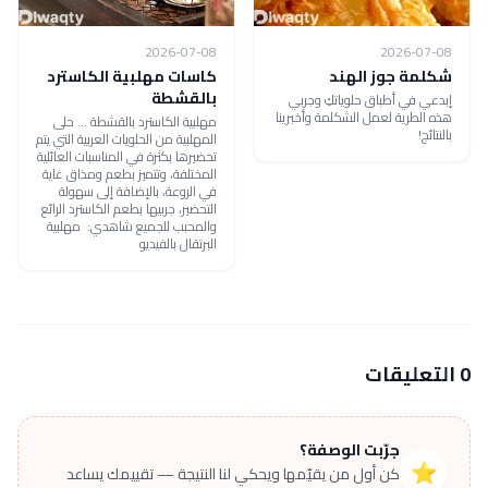
2026-07-08
2026-07-08
شكلمة جوز الهند
كاسات مهلبية الكاسترد
بالقشطة
إبدعي في أطباق حلوياتكِ وجربي
هذه الطرية لعمل الشكلمة وأخبرينا
مهلبية الكاسترد بالقشطة ... حلى
بالنتائج!
المهلبية من الحلويات العربية التي يتم
تحضيرها بكثرة في المناسبات العائلية
المختلفة، وتتميز بطعم ومذاق غاية
في الروعة، بالإضافة إلى سهولة
التحضير، جربيها بطعم الكاسترد الرائع
والمحبب للجميع شاهدي: مهلبية
البرتقال بالفيديو
0 التعليقات
جرّبت الوصفة؟
⭐
كن أول من يقيّمها ويحكي لنا النتيجة — تقييمك يساعد