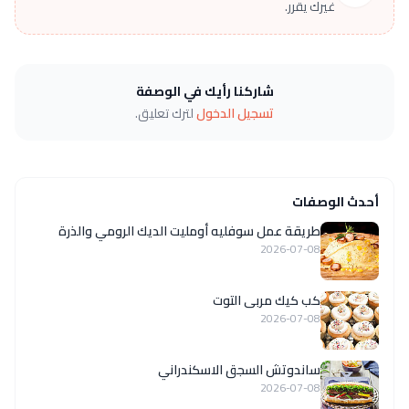
غيرك يقرر.
شاركنا رأيك في الوصفة
تسجيل الدخول
لترك تعليق.
أحدث الوصفات
طريقة عمل سوفليه أومليت الديك الرومي والذرة
2026-07-08
كب كيك مربى التوت
2026-07-08
ساندوتش السجق الاسكندراني
2026-07-08