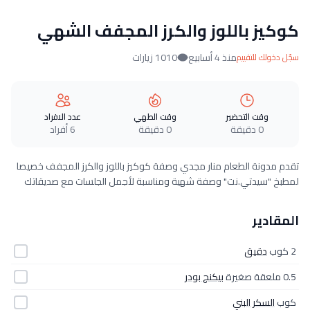
كوكيز باللوز والكرز المجفف الشهي
منذ 4 أسابيع
1010 زيارات
سجّل دخولك للتقييم
وقت التحضير
وقت الطهي
عدد الافراد
0 دقيقة
0 دقيقة
6 أفراد
تقدم مدونة الطعام منار مجدي وصفة كوكيز باللوز والكرز المجفف خصيصا
لمطبخ "سيدتي.نت" وصفة شهية ومناسبة لأجمل الجلسات مع صديقاتك
المقادير
2 كوب
دقيق
0.5 ملعقة صغيرة
بيكنج بودر
كوب
السكر البني