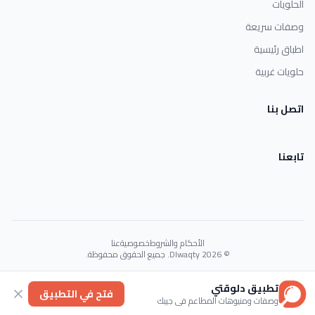
الحلويات
وصفات سريعة
اطباق رئيسية
حلويات غربية
اتصل بنا
تابعنا
الأحكام والشروط
خصوصية
عنا
© 2026 Dlwaqty. جميع الحقوق محفوظة.
Powered by
GAIT
تطبيق دلوقتي
فتح في التطبيق
وصفات ومنيوهات المطاعم في جيبك