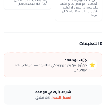
الأصدقاء .. مع بعض نصائح الشيف
أيضاً: كيك السميد بالبرتقال
عالية جبرين و.. نضمن لك إضافة
طبق جديد على سفرتك ولاستقبال
ضيوفك
0 التعليقات
جرّبت الوصفة؟
⭐
كن أول من يقيّمها ويحكي لنا النتيجة — تقييمك يساعد
غيرك يقرر.
شاركنا رأيك في الوصفة
تسجيل الدخول
لترك تعليق.