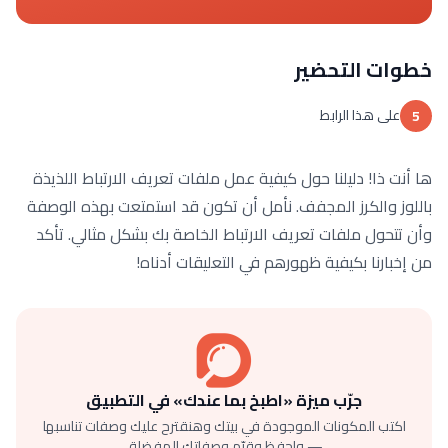
خطوات التحضير
على هذا الرابط
5
ها أنت ذا! دليلنا حول كيفية عمل ملفات تعريف الارتباط اللذيذة
باللوز والكرز المجفف. نأمل أن تكون قد استمتعت بهذه الوصفة
وأن تتحول ملفات تعريف الارتباط الخاصة بك بشكل مثالي. تأكد
من إخبارنا بكيفية ظهورهم في التعليقات أدناه!
جرّب ميزة «اطبخ بما عندك» في التطبيق
اكتب المكونات الموجودة في بيتك وهنقترح عليك وصفات تناسبها
— واحفظ وقيّم وصفاتك المفضلة.