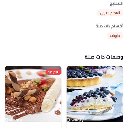
المطبخ
المطبخ الغربي
أقسام ذات صلة
حلويات
وصفات ذات صلة
فيديو