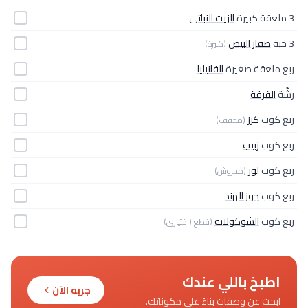
3 ملعقة كبيرة
الزيت النباتي
3 حبة
صفار البيض
(كبيرة)
ربع ملعقة صغيرة
الفانيليا
رشّة
القرفة
ربع كوب
كرز
(مجفف)
ربع كوب
زبيب
ربع كوب
لوز
(مجروش)
ربع كوب
جوز الهند
ربع كوب
الشوكولاتة
(قطع (اختياري)
اطبخ باللي عندك
جربه الآن
ابحث عن وصفات بناءً على مكوناتك.