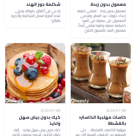
معمول بدون زبدة
شكلمة جوز الهند
معمول بدون زبدة .. تعلمي كيفية
إبدعي في أطباق حلوياتكِ وجربي
إعداد حلويات عيد الفطر، وقدمي
هذه الطرية لعمل الشكلمة وأخبرينا
المعمول على سفرتك في العيد
بالنتائج!
كضيافة مميزة وطيبة تعلمي أيضاً:
معمول العيد بالفستق الحلبي
2026-07-08
2026-07-08
كاسات مهلبية الكاسترد
كيك بدون بيض سهل
بالقشطة
ولذيذ
مهلبية الكاسترد بالقشطة ... حلى
كيك بدون بيض سهل ولذيذ .. إليكِ
المهلبية من الحلويات العربية التي يتم
دليلكِ الكامل لتحضير وصفات الكيك