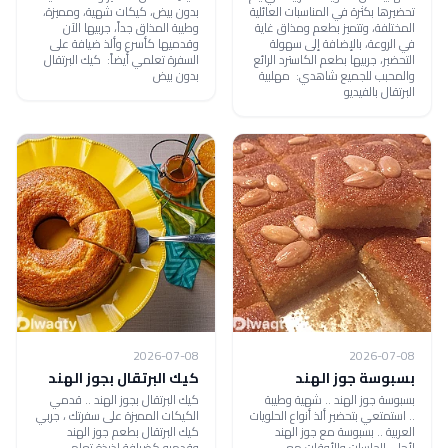
تحضيرها بكثرة في المناسبات العائلية
بدون بيض، كيكات شهية، ومميزة،
المختلفة، وتتميز بطعم ومذاق غاية
وطيبة المذاق جداً، جربيها الآن
في الروعة، بالإضافة إلى سهولة
وقدميها كأسرع وألذ ضيافة على
التحضير، جربيها بطعم الكاسترد الرائع
السفرة تعلمي أيضاً: كيك البرتقال
والمحبب للجميع شاهدي: مهلبية
بدون بيض
البرتقال بالفيديو
2026-07-08
2026-07-08
بسبوسة جوز الهند
كيك البرتقال بجوز الهند
بسبوسة جوز الهند .. شهية وطيبة
كيك البرتقال بجوز الهند .. قدمي
.. استمتعي بتحضير ألذ أنواع الحلويات
الكيكات المميزة على سفرتك ، جربي
العربية .. بسبوسة مع جوز الهند
كيك البرتقال بطعم جوز الهند
لأحلى الجلسات والأوقات مع
وقدميه كضيافة لذيذة تعلمي