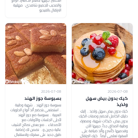
التحضير، جربيها بطعم الكاسترد الرائع
والمحبب للجميع شاهدي: مهلبية
البرتقال بالفيديو
2026-07-08
2026-07-08
كيك بدون بيض سهل
بسبوسة جوز الهند
ولذيذ
بسبوسة جوز الهند .. شهية وطيبة
.. استمتعي بتحضير ألذ أنواع الحلويات
كيك بدون بيض سهل ولذيذ .. إليكِ
العربية .. بسبوسة مع جوز الهند
دليلكِ الكامل لتحضير وصفات الكيك
لأحلى الجلسات والأوقات مع
بدون بيض، كيكات شهية، ومميزة،
الأصدقاء .. مع بعض نصائح الشيف
وطيبة المذاق جداً، جربيها الآن
عالية جبرين و.. نضمن لك إضافة
وقدميها كأسرع وألذ ضيافة على
طبق جديد على سفرتك ولاستقبال
السفرة تعلمي أيضاً: كيك البرتقال