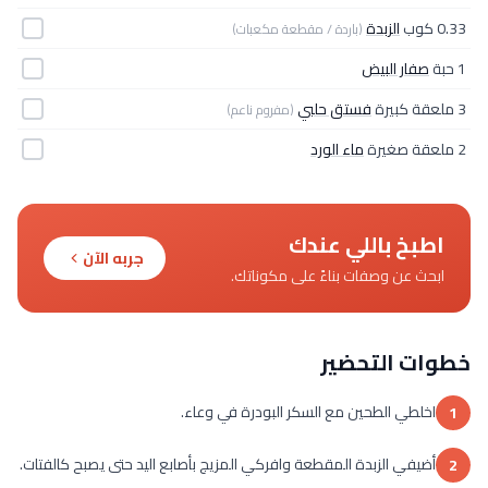
0.33 كوب
الزبدة
(باردة / مقطعة مكعبات)
1 حبة
صفار البيض
3 ملعقة كبيرة
فستق حلبي
(مفروم ناعم)
2 ملعقة صغيرة
ماء الورد
اطبخ باللي عندك
جربه الآن
ابحث عن وصفات بناءً على مكوناتك.
خطوات التحضير
اخلطي الطحين مع السكر البودرة في وعاء.
1
أضيفي الزبدة المقطعة وافركي المزيج بأصابع اليد حتى يصبح كالفتات.
2