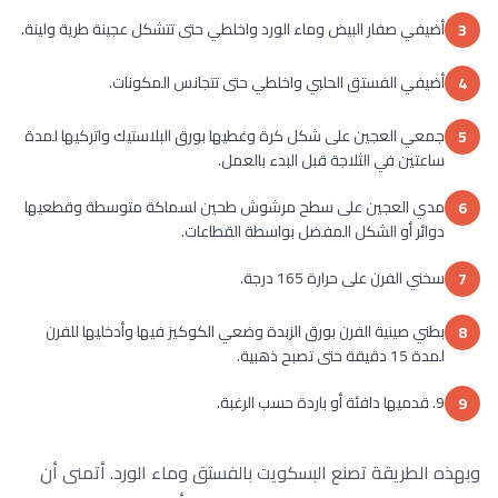
أضيفي صفار البيض وماء الورد واخلطي حتى تتشكل عجينة طرية ولينة.
3
أضيفي الفستق الحلبي واخلطي حتى تتجانس المكونات.
4
جمعي العجين على شكل كرة وغطيها بورق البلاستيك واتركيها لمدة
5
ساعتين في الثلاجة قبل البدء بالعمل.
مدي العجين على سطح مرشوش طحين لسماكة متوسطة وقطعيها
6
دوائر أو الشكل المفضل بواسطة القطاعات.
سخني الفرن على حرارة 165 درجة.
7
بطني صينية الفرن بورق الزبدة وضعي الكوكيز فيها وأدخليها للفرن
8
لمدة 15 دقيقة حتى تصبح ذهبية.
9. قدميها دافئة أو باردة حسب الرغبة.
9
وبهذه الطريقة تصنع البسكويت بالفستق وماء الورد. أتمنى أن