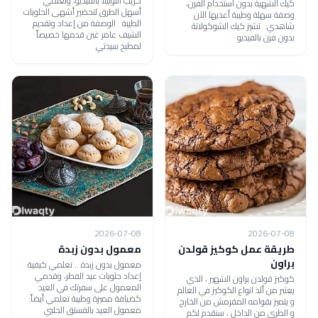
كريب النوتيلا بالفيديو، وتعلمي
كيك الشهية بدون استخدام الفرن،
أسهل الطرق لتحضير أشهى الحلويات
وصفة سهلة وطيبة أعديها الآن
الطيبة الوصفة من إعداد وتقديم
شاهدي: تشيز كيك الشوكولاتة
الشيف عامر غبن قدمها خصيصاً
بدون فرن بالفيديو
لمطبخ سيدتي
2026-07-08
2026-07-08
طريقة عمل كوكيز قولدن
معمول بدون زبدة
براون
معمول بدون زبدة .. تعلمي كيفية
إعداد حلويات عيد الفطر، وقدمي
كوكيز قولدن براون الشهير ، الذي
المعمول على سفرتك في العيد
يعتبر من ألذ انواع الكوكيز في العالم
كضيافة مميزة وطيبة تعلمي أيضاً:
و يتميز بقوامه المقرمش من الخارج
معمول العيد بالفستق الحلبي
و الطري من الداخل ، سنقدم لكم