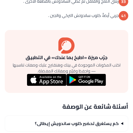
رشي الملح والفلفل ثم غطي الساندوتش بالقطعة الأخرى .
33
جربي أيضاً، كلوب ساندوتش التركي والجبن .
41
جرّب ميزة «اطبخ بما عندك» في التطبيق
اكتب المكونات الموجودة في بيتك وهنقترح عليك وصفات تناسبها
— واحفظ وقيّم وصفاتك المفضلة.
أسئلة شائعة عن الوصفة
كم يستغرق تحضير كلوب ساندويش إيطالى؟