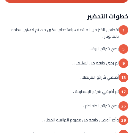
خطوات التحضير
اقطعي الخبز من المنتصف، باستخدام سكين حاد، ثم ادهني سطحه
1
بالمايونيز .
رصي شرائح البيف .
5
ثم رصي طبقة من السلامي .
9
أضيفي شرائح المرتديلا .
13
ثم أضيفي شرائح البسطرمة .
17
رصي شرائح الطماطم .
25
وأخيراً وزعي طبقة من مفروم الهالبينو المخلل .
29