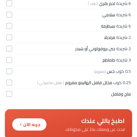
6 شريحة
لحم بقري
( بيف )
6 شريحة
سلامي
6 شريحة
بسطرمة
2 شريحة
مرتديلا
2 شريحة
جبن بروفولوني أو شيدر
3 شريحة
طماطم
0.5 كوب
خس
(مفروم)
0.25 كوب
مخلل فلفل الهالبينو مفروم
( فلفل مكسيكي )
ملح وفلفل
اطبخ باللي عندك
جربه الآن
ابحث عن وصفات بناءً على مكوناتك.