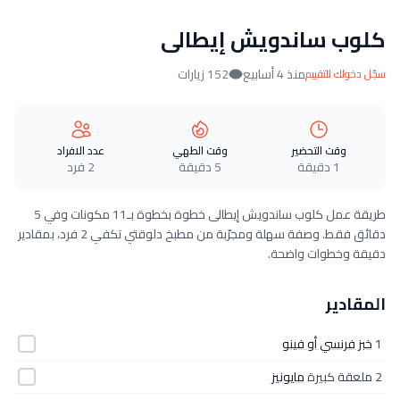
كلوب ساندويش إيطالى
منذ 4 أسابيع
152 زيارات
سجّل دخولك للتقييم
وقت التحضير
وقت الطهي
عدد الافراد
1 دقيقة
5 دقيقة
2 فرد
طريقة عمل كلوب ساندويش إيطالى خطوة بخطوة بـ11 مكونات وفي 5
دقائق فقط. وصفة سهلة ومجرّبة من مطبخ دلوقتي تكفي 2 فرد، بمقادير
دقيقة وخطوات واضحة.
المقادير
1
خبز فرنسي أو فينو
2 ملعقة كبيرة
مايونيز