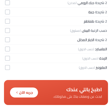
2 شريحة
ديك الرومي
(مدخن)
2 شريحة
جبنة
2 شريحة
طماطم
حسب الرغبة
البيض
(مسلوق)
2 شريحة
الخيار المخلل
الماسترد
(حسب الذوق)
الزبدة
(حسب الذوق)
المايونيز
(حسب الذوق)
اطبخ باللي عندك
جربه الآن
ابحث عن وصفات بناءً على مكوناتك.