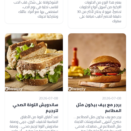
يعتبر هذا النوع من الحلويات
الشوكولاتة على شكل قلب الحب
التركية من أسهل أنواع الحلويات
لتناسب تحلية في يوم الحب،
تحضيراً، فهو لا يحتاج لأكثر من 30
استمتعي بها مع أفراد عائلتك
دقيقة لتحضير أطيب ضيافة على
وشاركينا تجربتك
سفرتك
2026-07-08
2026-07-08
برجر مع بيف بيكون مثل
ساندويش التونة الصحي
المطاعم
للرجيم
برجر مع بيف بيكون مثل المطاعم ...
تعد أطباق التونا من الأطباق
حضري أشهى الساندويشات اللذيذة
المناسبة لتخفيف الوزن، جربي وصفة
مثل المطاعم في مطبخك، قدمي
ساندويش التونا لرجيم صحي... وصفة
البرجر بطريقته الأصلية والشهية
سهلة وسريعة وشهية في آن واحد..