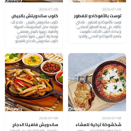
2026-07-08
2026-07-08
توست بالأفوكادو للفطور
كلوب ساندويتش بالبيض
توست بالأفوكادو للفطور .. فاجئي
كلوب ساندويتش بالبيض .. نقدم لكِ ،
عائلتك على وجبة الفطور الصباحي
طريقة عمل الساندويشات السهلة
بإعدادك أطيب الأكلات بالتوست
والطيبة، جربيها بالبيض وتمتعي
بطعم الأفوكادو الصحي واللذيذ
بوجبة ولا أشهى منها شاهدي:
كلوب ساندويش بالدجاج بالفيديو
2026-07-08
2026-07-08
شكشوكة تركية للعشاء
ساندويش فاهيتا الدجاج
شكشوكة تركية للعشاء ... جهزي
ساندويش فاهيتا الدجاج، من المطبخ