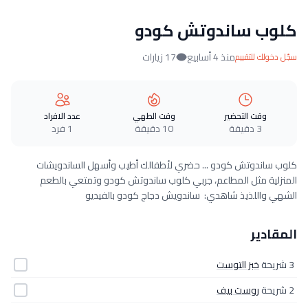
كلوب ساندوتش كودو
منذ 4 أسابيع
17 زيارات
سجّل دخولك للتقييم
وقت التحضير
وقت الطهي
عدد الافراد
3 دقيقة
10 دقيقة
1 فرد
كلوب ساندوتش كودو ... حضري لأطفالك أطيب وأسهل الساندويشات
المنزلية مثل المطاعم، جربي كلوب ساندوتش كودو وتمتعي بالطعم
الشهي واللذيذ شاهدي: ساندويش دجاج كودو بالفيديو
المقادير
3 شريحة
خبز التوست
2 شريحة
روست بيف