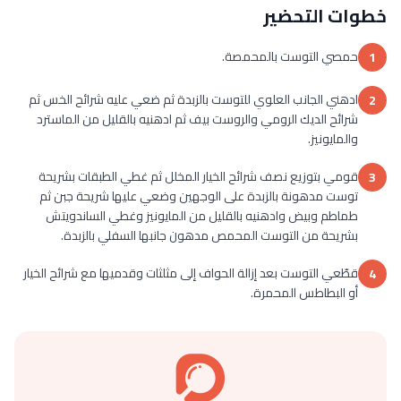
خطوات التحضير
حمصي التوست بالمحمصة.
1
ادهني الجانب العلوي للتوست بالزبدة ثم ضعي عليه شرائح الخس ثم
2
شرائح الديك الرومي والروست بيف ثم ادهنيه بالقليل من الماسترد
والمايونيز.
قومي بتوزيع نصف شرائح الخيار المخلل ثم غطي الطبقات بشريحة
3
توست مدهونة بالزبدة على الوجهين وضعي عليها شريحة جبن ثم
طماطم وبيض وادهنيه بالقليل من المايونيز وغطي الساندويتش
بشريحة من التوست المحمص مدهون جانبها السفلي بالزبدة.
قطّعي التوست بعد إزالة الحواف إلى مثلثات وقدميها مع شرائح الخيار
4
أو البطاطس المحمرة.