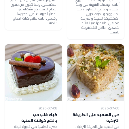
أطيب الوصفات الشهية على وجبة
المكسيكي، وجبة تتكون من صدور
العشاء، وقدمي الأطباق التركية
الدجاج المتبلة، مع تشكيلة من
المشهورة واللذيذة، جربي
الخضار الطيبة، تعلمي تحضيرها
الشكشوكة السهلة والسريعة،
وقدمي أطيب ساندويشات الدجاج
وتمتعي بطعمها مع العائلة
ساخنة
شاهدي: طاجن الشكشوكة
بالفيديو
2026-07-08
2026-07-08
حلى السميد على الطريقة
كيك قلب حب
التركية
بالشوكولاتة الغنية
حلى السميد على الطريقة التركية ..
حضرت الطاهية مي قدروة كيكة