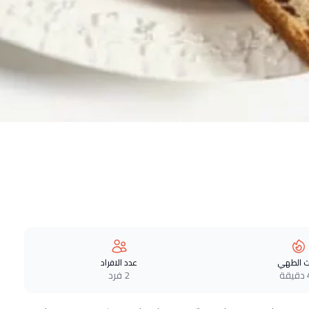
 الطهي
عدد الافراد
ة
2 فرد