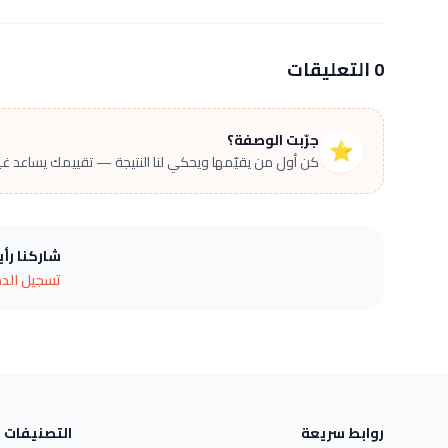
0 التعليقات
جرّبت الوصفة؟
⭐
كن أول من يقيّمها ويحكي لنا النتيجة — تقييمك يساعد غير
شاركنا رأ
تسجيل الد
روابط سريعة
التصنيفات