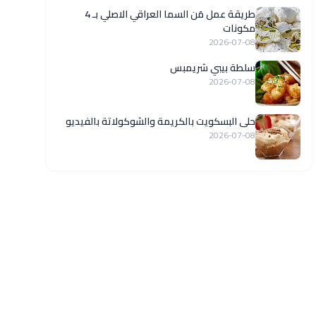
طريقة عمل مَن السما العراقي الاصلي بـ 4
مكونات
2026-07-08
سلطة بيبي شريمبس
2026-07-08
حلى البسكويت بالكريمة والشوكولاتة بالفيديو
2026-07-08