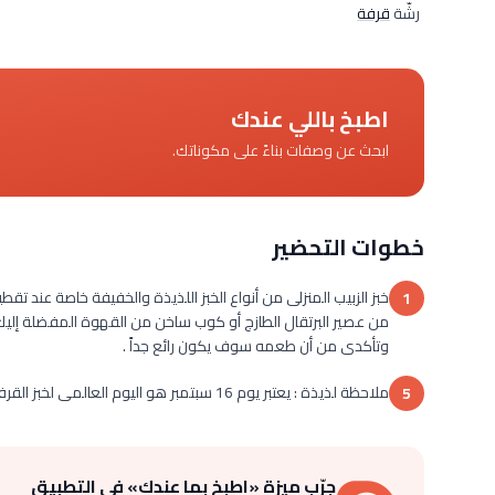
رشّة
قرفة
اطبخ باللي عندك
ابحث عن وصفات بناءً على مكوناتك.
خطوات التحضير
خبز الزبيب المنزلى من أنواع الخبز اللذيذة والخفيفة خاصة عند ت
1
من عصير البرتقال الطازج أو كوب ساخن من القهوة المفضلة إليك أو
وتأكدى من أن طعمه سوف يكون رائع جداً .
ملاحظة لذيذة : يعتبر يوم 16 سبتمبر هو اليوم العالمى لخبز القرفة والزبيب .
5
جرّب ميزة «اطبخ بما عندك» في التطبيق