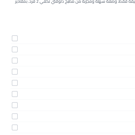
طريقة عمل خبز الزبيب المنزلى خطوة بخطوة بـ10 مكونات وفي 45 دقيقة فقط. وصفة سهلة ومجرّبة من مطبخ دلوقتي تكفي 2 فرد، بمقادير