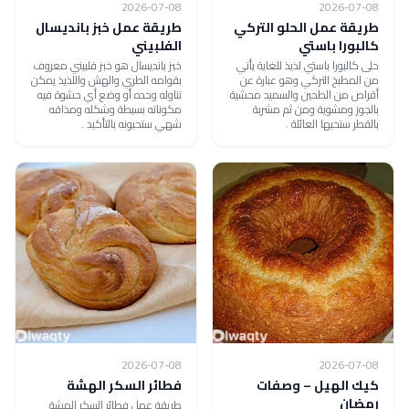
2026-07-08
2026-07-08
طريقة عمل الحلو التركي
طريقة عمل خبز بانديسال
كالبورا باستي
الفلبيني
حلى كالبورا باستي لذيذ للغاية يأتي
خبز بانديسال هو خبز فلبيني معروف
من المطبخ التركي وهو عبارة عن
بقوامه الطري والهش واللذيذ يمكن
أقراص من الطحين والسميد محشية
تناوله وحده أو وضع أي حشوة فيه
بالجوز ومشوية ومن ثم مشربة
مكوناته بسيطة وشكله ومذاقه
بالقطر ستحبها العائلة .
شهي ستحبونه بالتأكيد .
2026-07-08
2026-07-08
كيك الهيل – وصفات
فطائر السكر الهشة
رمضان
طريقة عمل فطائر السكر الهشة