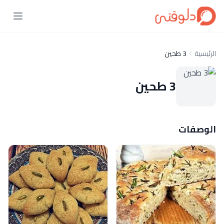
الرئيسية
3 طحين
3 طحين
الوصفات