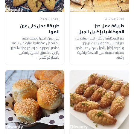
2026-07-08
2026-07-08
طريقة عمل خبز
طريقة عمل حلى عين
الفوكاشيا بإكليل الجبل
المها
خبز الفوكاشيا بإكليل الجبل عبارة عن
حلى عين المها وصفة تشبه
خبز إيطالي معجون بزيت الزيتون
المعمول مكوناتها عبارة عن سميد
وبنكهة إكليل الجبل سهل جداً ولذيذ
وطحين وجوز هند وسكر وغيرها تُخبَز
بعجينة خفيفة على المعدة ونكهة
وتزين بالفستق الحلبي وتسقى
رائعة .
بالقطر ثم تقدم .