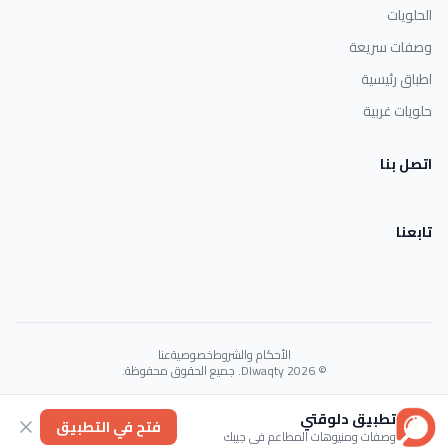
الحلويات
وصفات سريعة
اطباق رئيسية
حلويات غربية
اتصل بنا
تابعنا
الأحكام والشروط
خصوصية
عنا
© 2026 Dlwaqty. جميع الحقوق محفوظة.
Powered by
GAIT
تطبيق دلوقتي
فتح في التطبيق
وصفات ومنيوهات المطاعم في جيبك