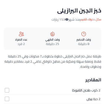
خبز الجبن البرازيلى
منذ شهر
153 زيارات
سجّل دخولك للتقييم
وقت التحضير
وقت الطهي
عدد الافراد
8 دقيقة
25 دقيقة
2 فرد
طريقة عمل خبز الجبن البرازيلى خطوة بخطوة بـ7 مكونات وفي 25 دقيقة
فقط. وصفة سهلة ومجرّبة من مطبخ دلوقتي تكفي 2 فرد، بمقادير دقيقة
وخطوات واضحة.
المقادير
2 كوب
طحين التابيوكا
2 حبة
بيض