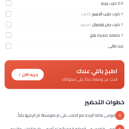
0.5 كوب
زبدة
1 كوب
حليب الدسم
(كامل)
1 كوب
جبن بارميزان
(مبشور)
1 ملعقة صغيرة
ملح
زيت نباتى
اطبخ باللي عندك
جربه الآن
ابحث عن وصفات بناءً على مكوناتك.
خطوات التحضير
قومى باذابة الزبدة مع الحليب على نار متوسطة ثم اتركيها جانباً .
1