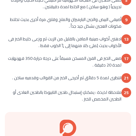
ضعى الطحين فى العجانة الكهربائية ثم أضيفي خليط الحليب والزبدة
5
تدريجياً ( وهو ساخن ) مع الخلط لمدة دقيقتين .
أضيفي البيض والجبن البارميزان والملح وقلبي مرة أخرى بحيث تخلتط
9
مكونات العجين بشكل جيد جداً .
ادهنى أكواب صينية المافن بالقليل من الزيت ثم وزعى خليط الخبز فى
13
الأكواب بحيث يُملئ كلا منهما إلى ¾ الكوب فقط .
ضعى الخبز فى الفرن المسخن مسبقاً على درجة حرارة 350 فهرنهايت
17
لمدة 20 دقيقة .
انتظرى لمدة 5 دقائق ثم أخرجى الخبز من القوالب وقدميه ساخن .
21
ملاحظة لذيذة : يمكنكِ إستبدال طحين التابيوكا بالطحين العادى أو
25
الطحين المخصص للخبز .