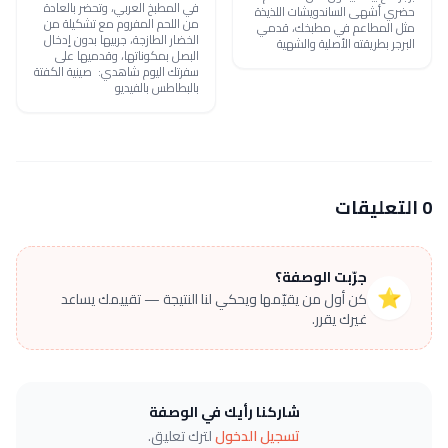
في المطبخ العربي، وتحضر بالعادة
حضري أشهى الساندويشات اللذيذة
من اللحم المفروم مع تشكيلة من
مثل المطاعم في مطبخك، قدمي
الخضار الطازجة، جربيها بدون إدخال
البرجر بطريقته الأصلية والشهية
البصل بمكوناتها، وقدميها على
سفرتك اليوم شاهدي: صينية الكفتة
بالبطاطس بالفيديو
0 التعليقات
جرّبت الوصفة؟
⭐
كن أول من يقيّمها ويحكي لنا النتيجة — تقييمك يساعد
غيرك يقرر.
شاركنا رأيك في الوصفة
تسجيل الدخول
لترك تعليق.