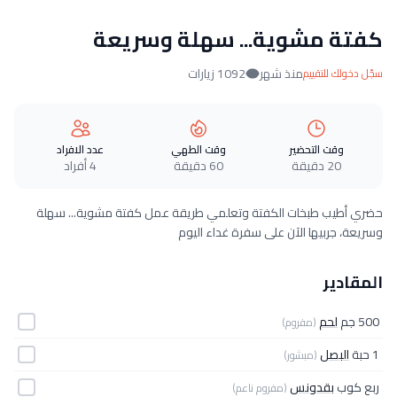
كفتة مشوية... سهلة وسريعة
منذ شهر
1092 زيارات
سجّل دخولك للتقييم
وقت التحضير
وقت الطهي
عدد الافراد
20 دقيقة
60 دقيقة
4 أفراد
حضري أطيب طبخات الكفتة وتعلمي طريقة عمل كفتة مشوية... سهلة
وسريعة، جربيها الآن على سفرة غداء اليوم
المقادير
500 جم
لحم
(مفروم)
1 حبة
البصل
(مبشور)
ربع كوب
بقدونس
(مفروم ناعم)