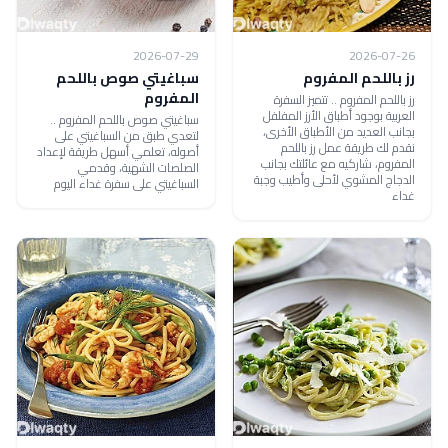
2026-07-29
2026-07-26
رز باللحم المفروم
سباغيتي صوص باللحم
المفروم
رز باللحم المفروم .. تتميز السفرة
العربية بوجود أطباق الأرز المفلفل
سباغيتي صوص باللحم المفروم ..
بجانب العديد من الأطباق الأخرى،
لتعدي طبق من السباغيتي على
نقدم لك طريقة عمل رز باللحم
أصوله، تعلمي أسهل طريقة لإعداد
المفروم، شاركيه مع عائلتك بجانب
الصلصات الشهية، وقدمي
الدجاج المشوي لأحلى وأطيب وجبة
السباغيتي على سفرة غداء اليوم
غداء