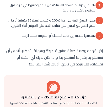
?اصنعي دوائر متوسطة السماكة من اللحم وضعيها في طبق فرن
3
مدهون بالقليل من الزيت.
أدخلي الطبق لفرن على حرارة 200 واشويها لمدة 25 دقيقة أو حتى
4
ينضج اللحم مع الحرص على تقليب اللحم على الجهتين أثناء الشوي.
?قدميها ساخنة إلى جانب السلطة أو الشوربة حسب الرغبة.
5
إذن فهذه وصفة كفتة مشوية لذيذة وسهلة التحضير. أتمنى أن
تستمتع به بقدر ما أستمتع به! وإذا كان لديك أي أسئلة أو
تعليقات، فلا تتردد في تركها أدناه. شكرا للقراءة!
جرّب ميزة «اطبخ بما عندك» في التطبيق
اكتب المكونات الموجودة في بيتك وهنقترح عليك وصفات تناسبها