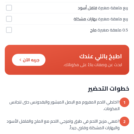
ربع ملعقة صغيرة
فلفل أسود
ربع ملعقة صغيرة
بهارات مشكلة
0.5 ملعقة صغيرة
ملح
اطبخ باللي عندك
جربه الآن
ابحث عن وصفات بناءً على مكوناتك.
خطوات التحضير
?اخلطي اللحم المفروم مع البصل المبشور والبقدونس حتى تتجانس
1
المكونات.
?ضعي مزيج اللحم في طبق وامزجي اللحم مع الملح والفلفل الأسود
2
والبهارات المشكلة وقلبي جيداً.