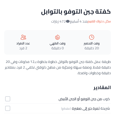
كفتة جبن التوفو بالتوابل
منذ 4 أسابيع
472 زيارات
سجّل دخولك للتقييم
وقت التحضير
وقت الطهي
عدد الافراد
20 دقيقة
0 دقيقة
2 فرد
طريقة عمل كفتة جبن التوفو بالتوابل خطوة بخطوة بـ12 مكونات وفي 20
دقيقة فقط. وصفة سهلة ومجرّبة من مطبخ دلوقتي تكفي 2 فرد، بمقادير
دقيقة وخطوات واضحة.
المقادير
كوب
من جبن التوفو أو الجبن الأبيض
شريحة
ثمرة جزر إلى صغيرة
(مقطع)