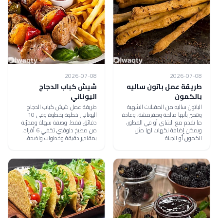
2026-07-08
2026-07-08
طريقة عمل باتون ساليه
شيش كباب الدجاج
بالكمون
اليوناني
الباتون ساليه من المقبلات الشهية
طريقة عمل شيش كباب الدجاج
وتتميز بأنها مالحة ومقرمشة، وعادة
اليوناني خطوة بخطوة وفي 10
ما تقدم مع الشاي أو في الفطور،
دقائق فقط. وصفة سهلة ومجرّبة
ويمكن إضافة نكهات لها مثل
من مطبخ دلوقتي تكفي 6 أفراد،
الكمون أو الجبنة
بمقادير دقيقة وخطوات واضحة.