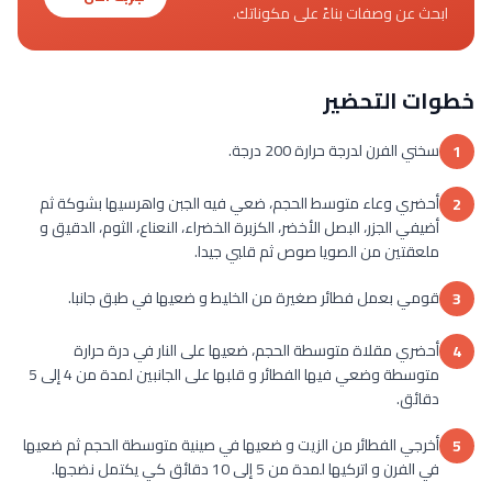
ابحث عن وصفات بناءً على مكوناتك.
خطوات التحضير
سخني الفرن لدرجة حرارة 200 درجة.
1
أحضري وعاء متوسط الحجم، ضعي فيه الجبن واهرسيها بشوكة ثم
2
أضيفي الجزر، البصل الأخضر، الكزبرة الخضراء، النعناع، الثوم، الدقيق و
ملعقتين من الصويا صوص ثم قلبي جيدا.
قومي بعمل فطائر صغيرة من الخليط و ضعيها في طبق جانبا.
3
أحضري مقلاة متوسطة الحجم، ضعيها على النار في درة حرارة
4
متوسطة وضعي فيها الفطائر و قلبها على الجانبين لمدة من 4 إلى 5
دقائق.
أخرجي الفطائر من الزيت و ضعيها في صينية متوسطة الحجم ثم ضعيها
5
في الفرن و اتركيها لمدة من 5 إلى 10 دقائق كي يكتمل نضجها.