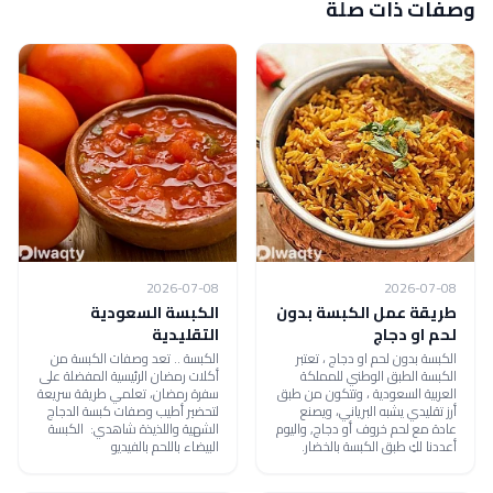
وصفات ذات صلة
2026-07-08
2026-07-08
طريقة عمل الكبسة بدون
الكبسة السعودية
لحم او دجاج
التقليدية
الكبسة بدون لحم او دجاج ، تعتبر
الكبسة .. تعد وصفات الكبسة من
الكبسة الطبق الوطني للمملكة
أكلات رمضان الرئيسية المفضلة على
العربية السعودية ، وتتكون من طبق
سفرة رمضان، تعلمي طريقة سريعة
أرز تقليدي يشبه البرياني، ويصنع
لتحضير أطيب وصفات كبسة الدجاج
عادة مع لحم خروف أو دجاج, واليوم
الشهية واللذيذة شاهدي: الكبسة
أعددنا لكِ طبق الكبسة بالخضار.
البيضاء باللحم بالفيديو