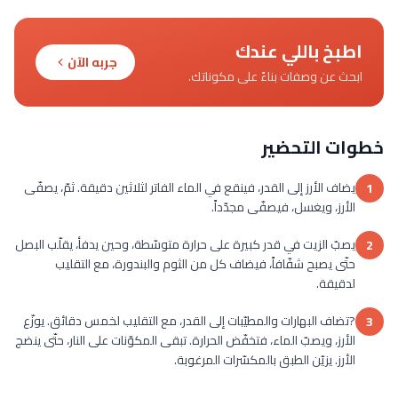
اطبخ باللي عندك
جربه الآن
ابحث عن وصفات بناءً على مكوناتك.
خطوات التحضير
يضاف الأرز إلى القدر، فينقع في الماء الفاتر لثلاثين دقيقة. ثمّ، يصفّى
1
الأرز، ويغسل، فيصفّى مجدّداً.
يصبّ الزيت في قدر كبيرة على حرارة متوسّطة، وحين يدفأ، يقلّب البصل
2
حتّى يصبح شفّافاً، فيضاف كل من الثوم والبندورة، مع التقليب
لدقيقة.
?تضاف البهارات والمطيّبات إلى القدر، مع التقليب لخمس دقائق. يوزّع
3
الأرز، ويصبّ الماء، فتخفّض الحرارة. تبقى المكوّنات على النار، حتّى ينضج
الأرز. يزيّن الطبق بالمكسّرات المرغوبة.