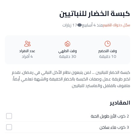
كبسة الخضار للنباتيين
منذ 4 أسابيع
17 زيارات
سجّل دخولك للتقييم
وقت التحضير
وقت الطهي
عدد الافراد
10 دقيقة
30 دقيقة
4 أفراد
كبسة الخضار للنباتيين ... لمن يتبعون نظام الأكل النباتي في رمضان، نقدم
لكم طريقة عمل وصفات الكبسة بالخضار الخفيفة والشهية تعلمي أيضاً:
ملفوف بالفلفل والماسترد للنباتيين
المقادير
2 كوب
الأرز طويل الحبة
3 كوب
ماء ساخن