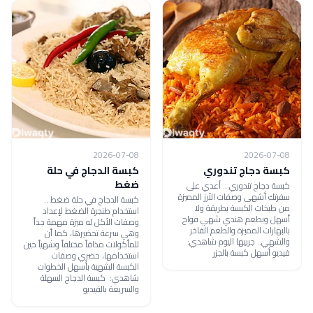
2026-07-08
2026-07-08
كبسة دجاج تندوري
كبسة الدجاج في حلة
ضغط
كبسة دجاج تندوري .. أعدي على
سفرتك أشهى وصفات الأرز المميزة
كبسة الدجاج في حلة ضغط ..
من طبخات الكبسة بطريقة ولا
استخدام طنجرة الضغط لإعداد
أسهل وبطعم هندي شهي فواح
وصفات الأكل له ميزة مهمة جداً
بالبهارات المميزة والطعم الفاخر
وهي سرعة تحضيرها، كما أن
والشهي.. جربيها اليوم شاهدي:
للمأكولات مذاقاً مختلفاً وشهياً حين
فيديو أسهل كبسة بالجزر
استخدامها، حضري وصفات
الكبسة الشهية بأسهل الخطوات
شاهدي: كبسة الدجاج السهلة
والسريعة بالفيديو