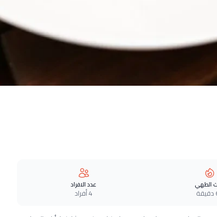
 الطهي
عدد الافراد
ة
4 أفراد