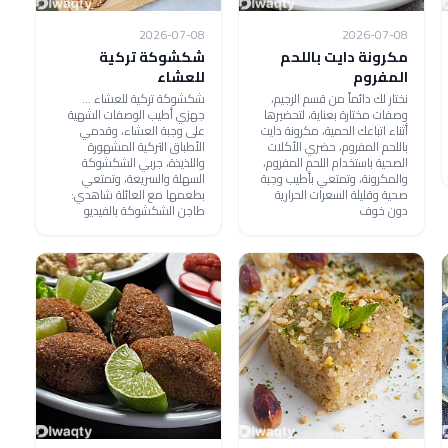
2026-07-08
2026-07-08
مكرونة دايت باللحم
شكشوكة تركية
المفروم
للعشاء
نختار لك دائماً من قسم الرجيم،
شكشوكة تركية للعشاء ...
وصفات مختارة بعناية، لتحضيرها
جهزي أطيب الوصفات الشهية
أثناء اتباعك الحمية، مكرونة دايت
على وجبة العشاء، وقدمي
باللحم المفروم، حضري الأكلات
الأطباق التركية المشهورة
الصحية باستخدام اللحم المفروم،
واللذيذة، جربي الشكشوكة
والمكرونة، وتمتعي بأطيب وجبة
السهلة والسريعة، وتمتعي
صحية وقليلة السعرات الحرارية
بطعمها مع العائلة شاهدي:
دون خوف
طاجن الشكشوكة بالفيديو