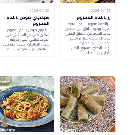
2026-07-29
2026-07-26
رز باللحم المفروم
سباغيتي صوص باللحم
المفروم
رز باللحم المفروم .. تتميز السفرة
العربية بوجود أطباق الأرز المفلفل
سباغيتي صوص باللحم المفروم ..
بجانب العديد من الأطباق الأخرى،
لتعدي طبق من السباغيتي على
نقدم لك طريقة عمل رز باللحم
أصوله، تعلمي أسهل طريقة
المفروم، شاركيه مع عائلتك
لإعداد الصلصات الشهية، وقدمي
بجانب الدجاج المشوي لأحلى
السباغيتي على سفرة غداء اليوم
وأطيب وجبة غداء