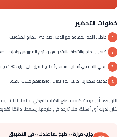
خطوات التحضير
اخلطي اللحم المفروم مع الدهن جيداً حتى تتمازج المكونات.
1
أضيفي الملح والشطة والبقدونس والثوم المهروس وامزجي جيداً
2
شكي اللحم في أسياخ خشبية وأدخليها للفرن على حرارة 190 درجة مع التقليب حتى ينضج اللحم ويتحمر.
3
قدميه ساخناً إلى جانب الخبز العربي والطماطم حسب الرغبة.
4
الآن بعد أن عرفت كيفية صنع الكباب التركي، فلماذا لا تجربه
كان لديك أي أسئلة، فلا تتردد في طرحها. يسعدنا دائمًا تقدي
جرّب ميزة «اطبخ بما عندك» في التطبيق