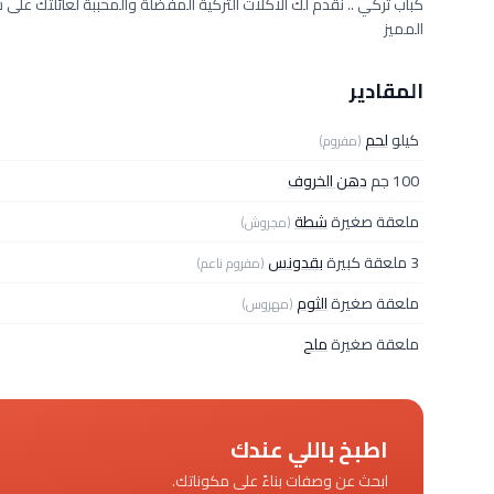
كباب تركي .. نقدم لك الأكلات التركية المفضلة والمحببة لعائلتك على
المميز
المقادير
كيلو
لحم
(مفروم)
100 جم
دهن الخروف
ملعقة صغيرة
شطة
(مجروش)
3 ملعقة كبيرة
بقدونس
(مفروم ناعم)
ملعقة صغيرة
الثوم
(مهروس)
ملعقة صغيرة
ملح
اطبخ باللي عندك
ابحث عن وصفات بناءً على مكوناتك.