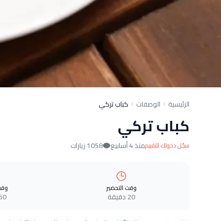
الرئيسية
الوصفات
كباب تركي
كباب تركي
منذ 4 أسابيع
1058 زيارات
سجّل دخولك للتقييم
وقت التحضير
وقت
20 دقيقة
60 دقيق