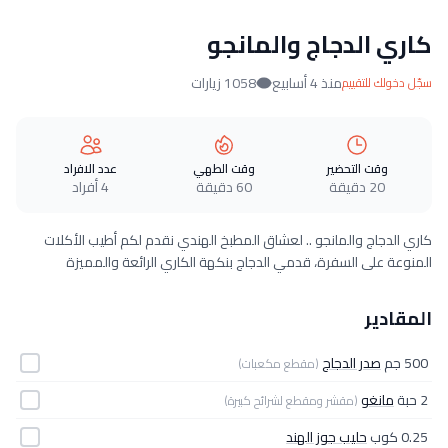
كاري الدجاج والمانجو
منذ 4 أسابيع
1058 زيارات
سجّل دخولك للتقييم
وقت التحضير
وقت الطهي
عدد الافراد
20 دقيقة
60 دقيقة
4 أفراد
كاري الدجاج والمانجو .. لعشاق المطبخ الهندي نقدم لكم أطيب الأكلات
المنوعة على السفرة، قدمي الدجاج بنكهة الكاري الرائعة والمميزة
المقادير
500 جم
صدر الدجاج
(مقطع مكعبات)
2 حبة
مانغو
(مقشر ومقطع لشرائح كبيرة)
0.25 كوب
حليب جوز الهند