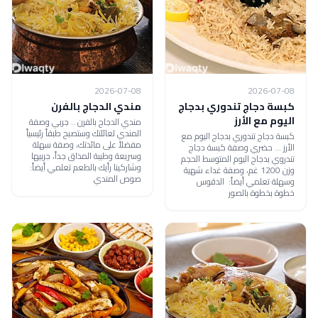
2026-07-08
2026-07-08
كبسة دجاج تندوري بدجاج
مندي الدجاج بالفرن
اليوم مع الأرز
مندي الدجاج بالفرن .. جربي وصفة
المندي لعائلتك وستصبح طبقاً رئيسياً
كبسة دجاج تندوري بدجاج اليوم مع
مفضلاً على مائدتك، وصفة سهلة
الأرز ... حضري وصفة كبسة دجاج
وسريعة وطيبة المذاق جداً، جربيها
تندروي بدجاج اليوم المتوسط الحجم
وشاركينا رأيك بالطعم تعلمي أيضاً:
وزن 1200 غم، وصفة غداء شهية
صوص المندي
وسهلة تعلمي أيضاً: الدقوس
خطوة بخطوة بالصور