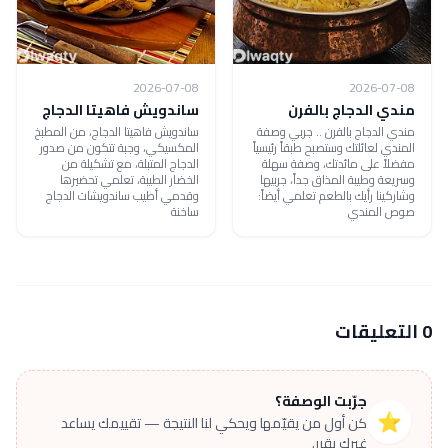
2026-07-08
2026-07-08
مندي الدجاج بالفرن
ساندويش فاهيتا الدجاج
مندي الدجاج بالفرن .. جربي وصفة
ساندويش فاهيتا الدجاج، من المطبخ
المندي لعائلتك وستصبح طبقاً رئيسياً
المكسيكي، وجبة تتكون من صدور
مفضلاً على مائدتك، وصفة سهلة
الدجاج المتبلة، مع تشكيلة من
وسريعة وطيبة المذاق جداً، جربيها
الخضار الطيبة، تعلمي تحضيرها
وشاركينا رأيك بالطعم تعلمي أيضاً:
وقدمي أطيب ساندويشات الدجاج
صوص المندي
ساخنة
0 التعليقات
جرّبت الوصفة؟
⭐
كن أول من يقيّمها ويحكي لنا النتيجة — تقييمك يساعد
غيرك يقرر.