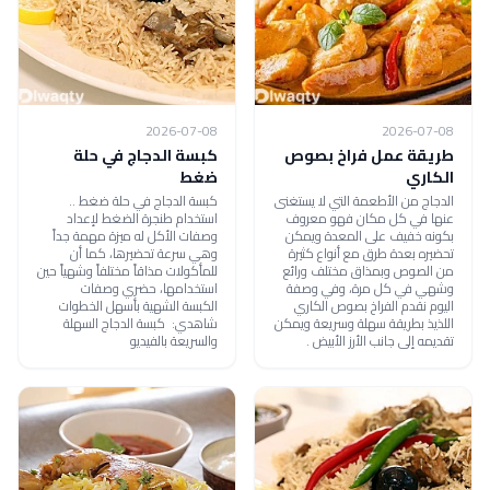
2026-07-08
2026-07-08
طريقة عمل فراخ بصوص
كبسة الدجاج في حلة
الكاري
ضغط
الدجاج من الأطعمة التي لا يستغنى
كبسة الدجاج في حلة ضغط ..
عنها في كل مكان فهو معروف
استخدام طنجرة الضغط لإعداد
بكونه خفيف على المعدة ويمكن
وصفات الأكل له ميزة مهمة جداً
تحضيره بعدة طرق مع أنواع كثيرة
وهي سرعة تحضيرها، كما أن
من الصوص وبمذاق مختلف ورائع
للمأكولات مذاقاً مختلفاً وشهياً حين
وشهي في كل مرة، وفي وصفة
استخدامها، حضري وصفات
اليوم نقدم الفراخ بصوص الكاري
الكبسة الشهية بأسهل الخطوات
اللذيذ بطريقة سهلة وسريعة ويمكن
شاهدي: كبسة الدجاج السهلة
تقديمه إلى جانب الأرز الأبيض .
والسريعة بالفيديو