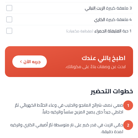
3 ملعقة كبيرة
الزيت النباتي
4 ملعقة كبيرة
الكاري
1 حبة
الفليفلة الحمراء
(مقطعة مكعبات)
اطبخ باللي عندك
جربه الآن
ابحث عن وصفات بناءً على مكوناتك.
خطوات التحضير
ضعي نصف شرائح المانجو والحليب في وعاء الخلاّط الكهربائي ثمّ
1
اخلطي جيداً حتى يصبح المزيج سلساً واتركيه جانباً.
حمّي الزيت في قدر كبير على نار متوسطة ثمّ أضيفي الكاري واتركيه
2
لمدة دقيقة.