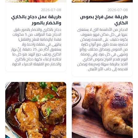
2026-07-08
2026-07-08
طريقة عمل فراخ بصوص
طريقة عمل دجاج بالكاري
الكاري
والخضار بالصور
الدجاج من الأطعمة التي لا يستغنى
دجاج بالكاري والخضار بالصور طبق
عنها في كل مكان فهو معروف
الدجاج هذا المؤلف من 5 مكونات
بكونه خفيف على المعدة ويمكن
فقط (بالإضافة للملح والفلفل)
تحضيره بعدة طرق مع أنواع كثيرة
يطهى في مقلاة واحدة ولا
من الصوص وبمذاق مختلف ورائع
يستغرق أكثر من 25 دقيقة. إنّ بهار
وشهي في كل مرة، وفي وصفة
الكاري وحليب جوز الهند هو كل ما
اليوم نقدم الفراخ بصوص الكاري
تحتاجه لإغناء نكهة دجاج بالكاري
اللذيذ بطريقة سهلة وسريعة ويمكن
والخضار مع الفليفلة الحمراء الحلوة .
تقديمه إلى جانب الأرز الأبيض .