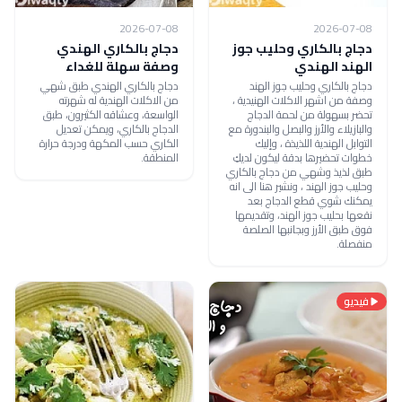
2026-07-08
2026-07-08
دجاج بالكاري وحليب جوز
دجاج بالكاري الهندي
الهند الهندي
وصفة سهلة للغداء
دجاج بالكاري وحليب جوز الهند
دجاج بالكاري الهندي طبق شهي
وصفة من اشهر الاكلات الهنيدية ،
من الاكلات الهندية له شهرته
تحضر بسهولة من لحمة الدجاج
الواسعة، وعشاقه الكثيرون، طبق
والبازيلاء والأرز والبصل والبندورة مع
الدجاج بالكاري، ويمكن تعديل
التوابل الهندية اللذيذة ، وإليك
الكاري حسب المكهة ودرجة حرارة
خطوات تحضيرها بدقة ليكون لديكِ
المنطقة.
طبق لذيذ وشهي من دجاج بالكاري
وحليب جوز الهند ، ونشير هنا الى انه
يمكنك شوي قطع الدجاج بعد
نقعها بحليب جوز الهند، وتقديمها
فوق طبق الأرز وبجانبها الصلصة
منفصلة.
فيديو