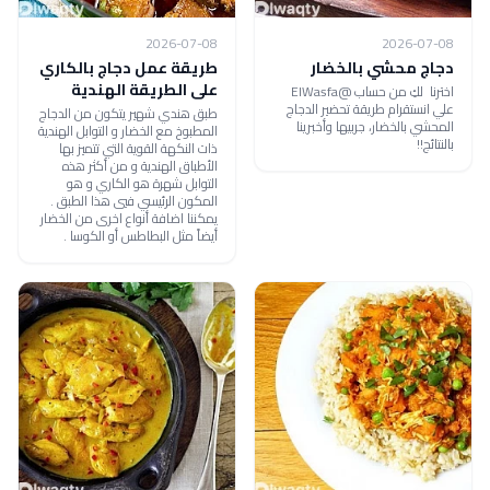
2026-07-08
2026-07-08
دجاج محشي بالخضار
طريقة عمل دجاج بالكاري
على الطريقة الهندية
اخترنا لكِ من حساب @ElWasfa
علي انستقرام طريقة تحضير الدجاج
طبق هندي شهير يتكون من الدجاج
المحشي بالخضار، جربيها وأخبرينا
المطبوخ مع الخضار و التوابل الهندية
بالنتائج!!
ذات النكهة القوية التي تتميز بها
الأطباق الهندية و من أكثر هذه
التوابل شهرة هو الكاري و هو
المكون الرئيسي فيي هذا الطبق .
يمكننا اضافة أنواع اخرى من الخضار
أيضاً مثل البطاطس أو الكوسا .