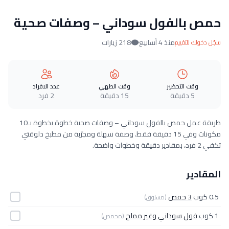
حمص بالفول سوداني – وصفات صحية
منذ 4 أسابيع
218 زيارات
سجّل دخولك للتقييم
وقت التحضير
وقت الطهي
عدد الافراد
5 دقيقة
15 دقيقة
2 فرد
طريقة عمل حمص بالفول سوداني – وصفات صحية خطوة بخطوة بـ10
مكونات وفي 15 دقيقة فقط. وصفة سهلة ومجرّبة من مطبخ دلوقتي
تكفي 2 فرد، بمقادير دقيقة وخطوات واضحة.
المقادير
0.5 كوب
3 حمص
(مسلوق)
1 كوب
فول سوداني وغير مملح
(محمص)