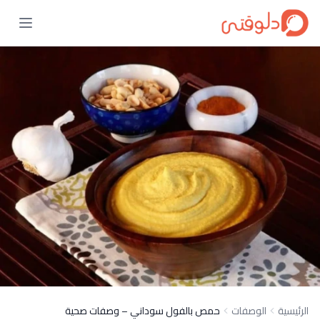
الرئيسية
الوصفات
حمص بالفول سوداني – وصفات صحية