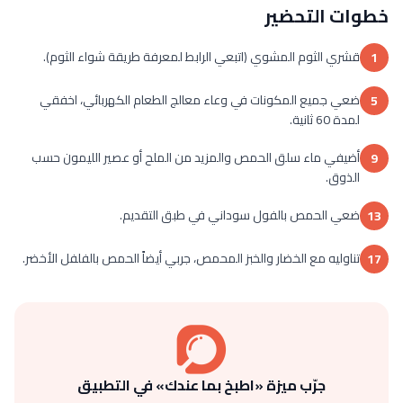
خطوات التحضير
قشري الثوم المشوي (اتبعي الرابط لمعرفة طريقة شواء الثوم).
1
ضعي جميع المكونات في وعاء معالج الطعام الكهربائي، اخفقي
5
لمدة 60 ثانية.
أضيفي ماء سلق الحمص والمزيد من الملح أو عصير الليمون حسب
9
الذوق.
ضعي الحمص بالفول سوداني في طبق التقديم.
13
تناوليه مع الخضار والخبز المحمص، جربي أيضاً الحمص بالفلفل الأخضر.
17
جرّب ميزة «اطبخ بما عندك» في التطبيق