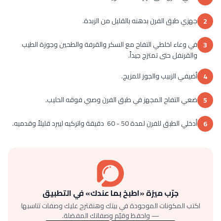
جهزي طبق الفرن بدهنه بالقليل من الزبدة.
2
في وعاء اخلطي التفاح مع السكر والقرفة والطحين وجوزة الطيب
3
والقرنفل حتى تمتزج جيداً.
أضيفي الزبيب والجوز للمزيج.
4
ضعي التفاح المجهز في طبق الفرن وصبي فوقه الحليب.
5
أدخلي الطبق للفرن لمدة 50 - 60 دقيقة واتركيه ليبرد قليلاً وقدميه.
6
جرّب ميزة «اطبخ بما عندك» في التطبيق
اكتب المكونات الموجودة في بيتك وهنقترح عليك وصفات تناسبها
— واحفظ وقيّم وصفاتك المفضلة.