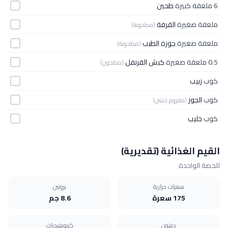
6 ملعقة كبيرة
طحين
ملعقة صغيرة
القرفة
(مطحونة)
ملعقة صغيرة
جوزة الطيب
(مطحونة)
0.5 ملعقة صغيرة
كبش القرنفل
(مطحون)
كوب
زبيب
كوب
الجوز
(مفروم خشن)
كوب
حليب
القيم الغذائية (تقديرية)
للحصة الواحدة
سعرات حرارية
بروتين
175 سعرة
8.6 جم
دهون
كربوهيدرات