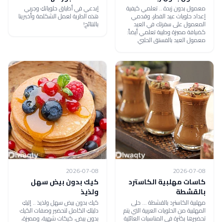
معمول بدون زبدة .. تعلمي كيفية
إبدعي في أطباق حلوياتكِ وجربي
إعداد حلويات عيد الفطر، وقدمي
هذه الطرية لعمل الشكلمة وأخبرينا
المعمول على سفرتك في العيد
بالنتائج!
كضيافة مميزة وطيبة تعلمي أيضاً:
معمول العيد بالفستق الحلبي
2026-07-08
2026-07-08
كاسات مهلبية الكاسترد
كيك بدون بيض سهل
بالقشطة
ولذيذ
مهلبية الكاسترد بالقشطة ... حلى
كيك بدون بيض سهل ولذيذ .. إليكِ
المهلبية من الحلويات العربية التي يتم
دليلكِ الكامل لتحضير وصفات الكيك
تحضيرها بكثرة في المناسبات العائلية
بدون بيض، كيكات شهية، ومميزة،