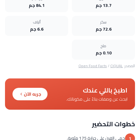
13.7 جم
84.1 جم
سكر
ألياف
72.6 جم
6.6 جم
ملح
0.10 جم
المصدر:
CIQUAL
/
Open Food Facts
اطبخ باللي عندك
جربه الآن
ابحث عن وصفات بناءً على مكوناتك.
خطوات التحضير
حمي الفرن على حرارة 175 مئوية.
1