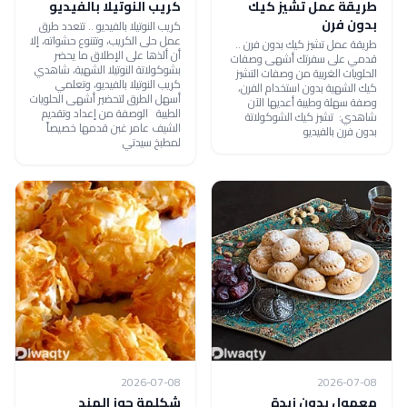
طريقة عمل تشيز كيك
كريب النوتيلا بالفيديو
بدون فرن
كريب النوتيلا بالفيديو .. تتعدد طرق
عمل حلى الكريب، وتتنوع حشواته، إلا
طريقة عمل تشيز كيك بدون فرن ..
أن ألذها على الإطلاق ما يحضر
قدمي على سفرتك أشهى وصفات
بشوكولاتة النوتيلا الشهية، شاهدي
الحلويات الغربية من وصفات التشيز
كريب النوتيلا بالفيديو، وتعلمي
كيك الشهية بدون استخدام الفرن،
أسهل الطرق لتحضير أشهى الحلويات
وصفة سهلة وطيبة أعديها الآن
الطيبة الوصفة من إعداد وتقديم
شاهدي: تشيز كيك الشوكولاتة
الشيف عامر غبن قدمها خصيصاً
بدون فرن بالفيديو
لمطبخ سيدتي
2026-07-08
2026-07-08
معمول بدون زبدة
شكلمة جوز الهند