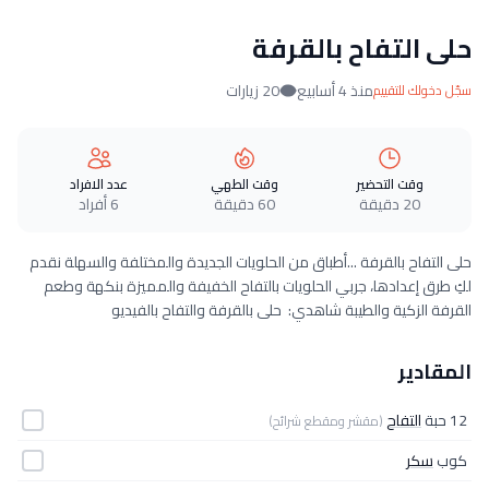
حلى التفاح بالقرفة
منذ 4 أسابيع
20 زيارات
سجّل دخولك للتقييم
وقت التحضير
وقت الطهي
عدد الافراد
20 دقيقة
60 دقيقة
6 أفراد
حلى التفاح بالقرفة ...أطباق من الحلويات الجديدة والمختلفة والسهلة نقدم
لكِ طرق إعدادها، جربي الحلويات بالتفاح الخفيفة والمميزة بنكهة وطعم
القرفة الزكية والطيبة شاهدي: حلى بالقرفة والتفاح بالفيديو
المقادير
12 حبة
التفاح
(مقشر ومقطع شرائح)
كوب
سكر