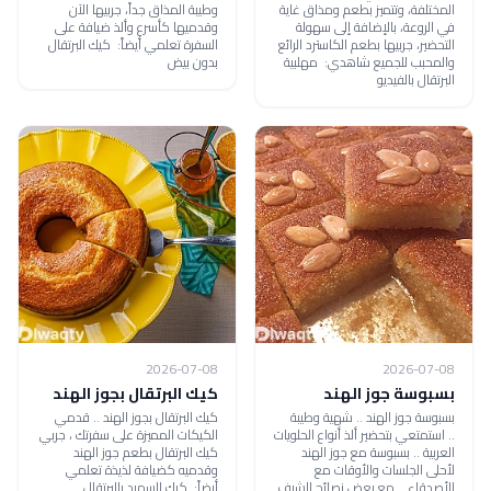
المختلفة، وتتميز بطعم ومذاق غاية
وطيبة المذاق جداً، جربيها الآن
في الروعة، بالإضافة إلى سهولة
وقدميها كأسرع وألذ ضيافة على
التحضير، جربيها بطعم الكاسترد الرائع
السفرة تعلمي أيضاً: كيك البرتقال
والمحبب للجميع شاهدي: مهلبية
بدون بيض
البرتقال بالفيديو
2026-07-08
2026-07-08
بسبوسة جوز الهند
كيك البرتقال بجوز الهند
بسبوسة جوز الهند .. شهية وطيبة
كيك البرتقال بجوز الهند .. قدمي
.. استمتعي بتحضير ألذ أنواع الحلويات
الكيكات المميزة على سفرتك ، جربي
العربية .. بسبوسة مع جوز الهند
كيك البرتقال بطعم جوز الهند
لأحلى الجلسات والأوقات مع
وقدميه كضيافة لذيذة تعلمي
الأصدقاء .. مع بعض نصائح الشيف
أيضاً: كيك السميد بالبرتقال