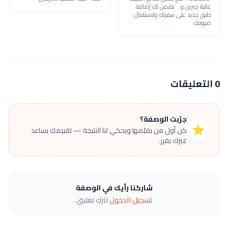
عالية جبرين و.. نضمن لك إضافة
طبق جديد على سفرتك ولاستقبال
ضيوفك
0 التعليقات
جرّبت الوصفة؟
⭐
كن أول من يقيّمها ويحكي لنا النتيجة — تقييمك يساعد
غيرك يقرر.
شاركنا رأيك في الوصفة
تسجيل الدخول
لترك تعليق.