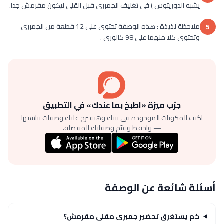
يشبه الدوريتوس ) فى تغليف الجمبرى قبل القلى ليكون مقرمش جدا.
ملاحظة لذيذة : هذه الوصفة تحتوى على 12 قطعة من الجمبرى
5
وتحتوى كلا منهما على 98 كالورى .
جرّب ميزة «اطبخ بما عندك» في التطبيق
اكتب المكونات الموجودة في بيتك وهنقترح عليك وصفات تناسبها
— واحفظ وقيّم وصفاتك المفضلة.
أسئلة شائعة عن الوصفة
كم يستغرق تحضير جمبرى مقلى مقرمش؟