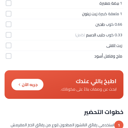
1
بيضة صغيرة
1 ملعقة كبيرة
زيت زيتون
0.66 كوب
طحين
0.33 كوب
حليب الدسم
(كامل)
زيت للقلى
ملح وفلفل أسود
اطبخ باللي عندك
جربه الآن
ابحث عن وصفات بناءً على مكوناتك.
خطوات التحضير
استخدمى رقائق الناتشوز المطحون (نوع من رقائق الخبز المقرمش
1