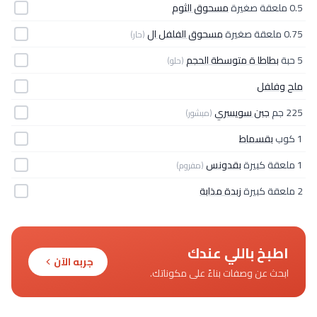
0.5 ملعقة صغيرة
مسحوق الثوم
0.75 ملعقة صغيرة
مسحوق الفلفل ال
(حار)
5 حبة
بطاطا ة متوسطة الحجم
(حلو)
ملح وفلفل
225 جم
جبن سويسري
(مبشور)
1 كوب
بقسماط
1 ملعقة كبيرة
بقدونس
(مفروم)
2 ملعقة كبيرة
زبدة مذابة
اطبخ باللي عندك
جربه الآن
ابحث عن وصفات بناءً على مكوناتك.