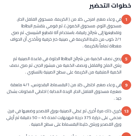
خطوات التحضير
في وعاء صغير، امزجي كلا من ( الكريمة، مسحوق الفلفل الحار،
1
مسحوق الثوم، مسحوق الكمون )، ثم قومي بتقشير البطاطا
وتقطيعها إلى شرائح رقيقة، باستخدام آلة تقطيع الشيبسي، ثم صبي
2/1 كوب من خليط الكريمة في صينية خبز خزفية وتأكدي أن الحواف
مغطاة تماماً بالكريمة .
رصي نصف الكمية من شرائح البطاطا الحلوة في قاعدة الصينية ثم
5
رشي الملح والفلفل ونصف الكمية من مبشور الجبن، ثم صبي نصف
الكمية المتبقية من الكريمة على سطح الصينية بالتساوي .
في وعاء صغير، اخلطي كلا من ( البقسماط، البقدونس، 4/1 ملعقة
9
صغيرة مسحوق الفلفل الحار، الزبدة المذابة ) اخلطي المكونات بشكل
جيد .
كرري ذلك مرة أخرى ثم غطي الصينية بورق القصدير وضعيها في فرن
13
محمي على حرارة 375 درجة فهرنهايت لمدة 45 – 50 دقيقة ثم أزيلي
ورق القصدير ورشي خليط البقسماط على سطح الصينية .