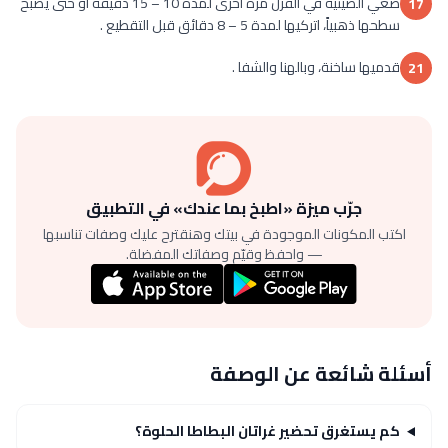
ضعي الصينية في الفرن مرة أخرى لمدة 10 – 15 دقيقة أو حتى يصبح
17
سطحها ذهبياً، اتركيها لمدة 5 – 8 دقائق قبل التقطيع .
قدميها ساخنة، وبالهنا والشفا .
21
جرّب ميزة «اطبخ بما عندك» في التطبيق
اكتب المكونات الموجودة في بيتك وهنقترح عليك وصفات تناسبها
— واحفظ وقيّم وصفاتك المفضلة.
أسئلة شائعة عن الوصفة
كم يستغرق تحضير غراتان البطاطا الحلوة؟