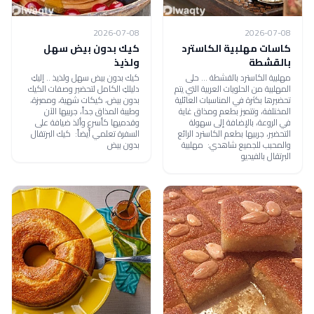
2026-07-08
2026-07-08
كاسات مهلبية الكاسترد
كيك بدون بيض سهل
بالقشطة
ولذيذ
مهلبية الكاسترد بالقشطة ... حلى
كيك بدون بيض سهل ولذيذ .. إليكِ
المهلبية من الحلويات العربية التي يتم
دليلكِ الكامل لتحضير وصفات الكيك
تحضيرها بكثرة في المناسبات العائلية
بدون بيض، كيكات شهية، ومميزة،
المختلفة، وتتميز بطعم ومذاق غاية
وطيبة المذاق جداً، جربيها الآن
في الروعة، بالإضافة إلى سهولة
وقدميها كأسرع وألذ ضيافة على
التحضير، جربيها بطعم الكاسترد الرائع
السفرة تعلمي أيضاً: كيك البرتقال
والمحبب للجميع شاهدي: مهلبية
بدون بيض
البرتقال بالفيديو