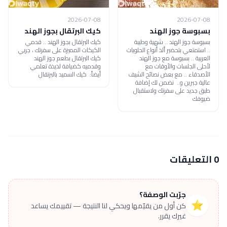
2026-07-08
2026-07-08
بسبوسة جوز الهند
كيك البرتقال بجوز الهند
بسبوسة جوز الهند .. شهية وطيبة
كيك البرتقال بجوز الهند .. قدمي
.. استمتعي بتحضير ألذ أنواع الحلويات
الكيكات المميزة على سفرتك ، جربي
العربية .. بسبوسة مع جوز الهند
كيك البرتقال بطعم جوز الهند
لأحلى الجلسات والأوقات مع
وقدميه كضيافة لذيذة تعلمي
الأصدقاء .. مع بعض نصائح الشيف
أيضاً: كيك السميد بالبرتقال
عالية جبرين و.. نضمن لك إضافة
طبق جديد على سفرتك ولاستقبال
ضيوفك
0 التعليقات
جرّبت الوصفة؟
⭐
كن أول من يقيّمها ويحكي لنا النتيجة — تقييمك يساعد
غيرك يقرر.