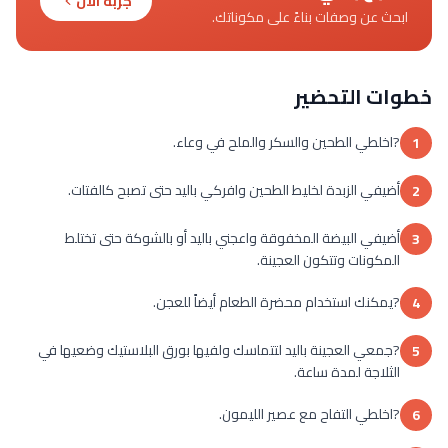
جربه الآن
ابحث عن وصفات بناءً على مكوناتك.
خطوات التحضير
?اخلطي الطحين والسكر والملح في وعاء.
1
أضيفي الزبدة لخليط الطحين وافركي باليد حتى تصبح كالفتات.
2
أضيفي البيضة المخفوقة واعجني باليد أو بالشوكة حتى تختلط
3
المكونات وتتكون العجينة.
?يمكنك استخدام محضرة الطعام أيضاً للعجن.
4
?جمعي العجينة باليد لتتماسك ولفيها بورق البلاستيك وضعيها في
5
الثلاجة لمدة ساعة.
?اخلطي التفاح مع عصير الليمون.
6