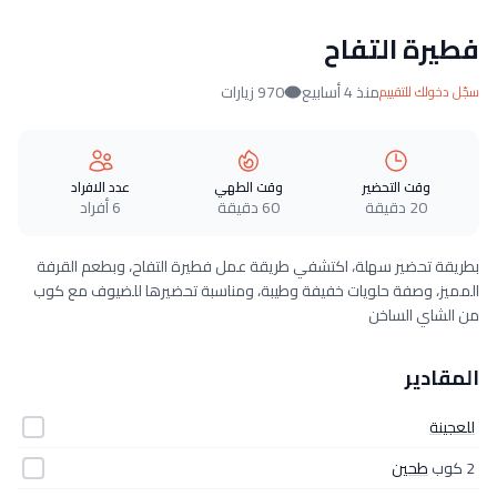
فطيرة التفاح
منذ 4 أسابيع
970 زيارات
سجّل دخولك للتقييم
وقت التحضير
وقت الطهي
عدد الافراد
20 دقيقة
60 دقيقة
6 أفراد
بطريقة تحضير سهلة، اكتشفي طريقة عمل فطيرة التفاح، وبطعم القرفة
المميز، وصفة حلويات خفيفة وطيبة، ومناسبة تحضيرها للضيوف مع كوب
من الشاي الساخن
المقادير
للعجينة
2 كوب
طحين