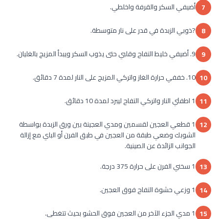
أضيفي السكر والقرفة واخلطي.
7
?ذوبي الزبدة في قدر على نار متوسطة.
8
9. أضيفي خليط التفاح وقلبي حتى يذوب السكر ويبدأ المزيج بالغليان.
9
10. خففي حرارة الغاز واتركي المزيج على النار لمدة 7 دقائق.
10
1 اطفئي النار واتركي التفاح ليبرد لمدة 10 دقائق.
11
1 قطعي العجين لقسمين ومدي العجينة بين ورق الزبدة بواسطة
12
الشوبك وضعي طبقة من العجين في طبق الفرن أو الباي مع إزالة
الجوانب الزائدة عن الصينية.
1 سخني الفرن على حرارة 375 درجة.
13
1 وزعي حشوة التفاح فوق العجين.
14
1 مدي الجزء الآخر من العجين فوق الحشو بحيث تتغطى.
15