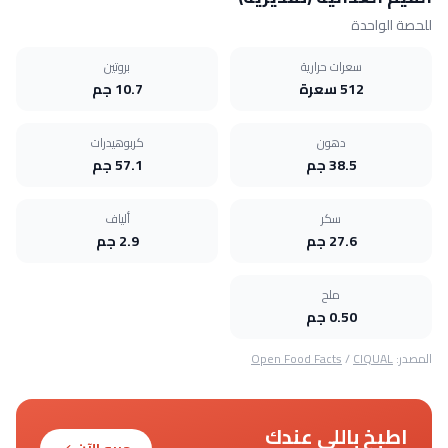
للحصة الواحدة
سعرات حرارية
بروتين
512 سعرة
10.7 جم
دهون
كربوهيدرات
38.5 جم
57.1 جم
سكر
ألياف
27.6 جم
2.9 جم
ملح
0.50 جم
المصدر:
CIQUAL
/
Open Food Facts
اطبخ باللي عندك