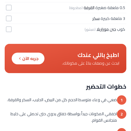
0.5 ملعقة صغيرة
القرفة
(مطحونة)
3 ملعقة كبيرة
سكر
كوب
جبن موزاريلا
(مبشور)
اطبخ باللي عندك
جربه الآن
ابحث عن وصفات بناءً على مكوناتك.
خطوات التحضير
ضعي في وعاء متوسط الحجم كل من البيض، الحليب، السكر والقرفة.
1
اخفقي المكونات جيداً بواسطة خفاق يدوي حتى تحصلي على خليط
2
متجانس القوام.