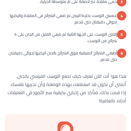
حمي مقلاة غير لاصقة على نار متوسطة الحرارة.
3
غمسي التوست بخليط البيض ثم ضعي الشرائح في المقلاة واتركيها
4
لحوالي دقيقتان حتى تتحمر.
إقلبي التوست على الجهة الثانية ثم ضعي القليل من الجبن على 4
5
شرائح من التوست.
أطبقي الشرائح المتبقية فوق الشرائح بالجبن اتركيها لحوالي دقيقتين
6
حتى تتحمر.
هذا هو! أنت الآن تعرف كيف تصنع التوست الفرنسي بالجبن.
أتمنى أن تكون قد استمتعت بهذه الوصفة وأن تجربها بنفسك.
إذا قمت بذلك، فتأكد من إخباري بكيفية سير الأمور في التعليقات
أدناه. بالعافية!