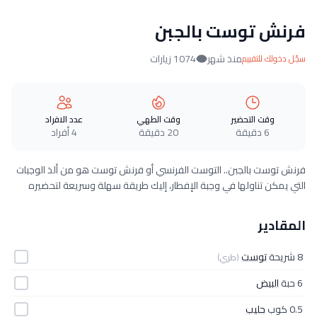
فرنش توست بالجبن
منذ شهر
1074 زيارات
سجّل دخولك للتقييم
وقت التحضير
وقت الطهي
عدد الافراد
6 دقيقة
20 دقيقة
4 أفراد
فرنش توست بالجبن.. التوست الفرنسي أو فرنش توست هو من ألذ الوجبات
التي يمكن تناولها في وجبة الإفطار، إليك طريقة سهلة وسريعة لتحضيره
المقادير
8 شريحة
توست
(طري)
6 حبة
البيض
0.5 كوب
حليب