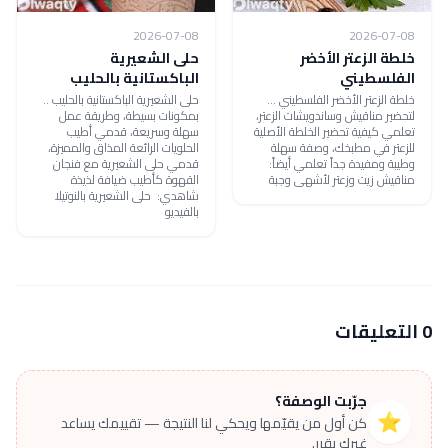
2026-07-08
2026-07-08
خلطة الزعتر الأخضر
حلى الشعيرية
الفلسطيني
الباكستانية بالحليب
خلطة الزعتر الأخضر الفلسطيني ...
حلى الشعيرية الباكستانية بالحليب ..
لتحضير مناقيش وساندويشات الزعتر،
بمكونات بسيطة، وطريقة عمل
تعلمي كيفية تحضير الخلطة الأصلية
سهلة وسريعة، قدمي أطيب
للزعتر في مطبخك، وصفة سهلة
الحلويات الرائعة المذاق والمميزة،
وطيبة ومفيدة جداً تعلمي أيضاً:
قدمي حلى الشعيرية مع فنجان
مناقيش زيت وزعتر لأشهى وجبة
القهوة كأطيب ضيافة لذيذة
شاهدي: حلى الشعيرية بالنوتيلا
بالفيديو
0 التعليقات
جرّبت الوصفة؟
⭐
كن أول من يقيّمها ويحكي لنا النتيجة — تقييمك يساعد
غيرك يقرر.