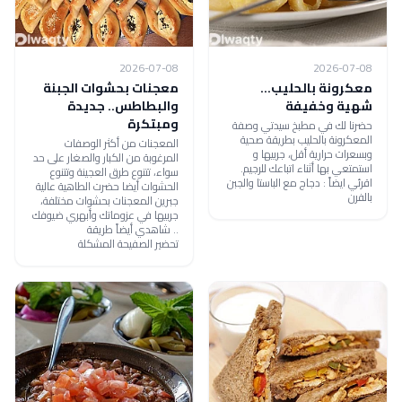
2026-07-08
2026-07-08
معكرونة بالحليب...
معجنات بحشوات الجبنة
شهية وخفيفة
والبطاطس.. جديدة
ومبتكرة
حضرنا لك في مطبخ سيدتي وصفة
المعكرونة بالحليب بطريقة صحية
المعجنات من أكثر الوصفات
وبسعرات حرارية أقل، جربيها و
المرغوبة من الكبار والصغار على حد
استمتعي بها أثناء اتباعك للرجيم.
سواء، تتنوع طرق العجينة وتتنوع
اقرئي ايضاً : دجاج مع الباستا والجبن
الحشوات أيضا حضرت الطاهية عالية
بالفرن
جبرين المعجنات بحشوات مختلفة،
جربيها في عزوماتك وأبهري ضيوفك
.. شاهدي أيضاً طريقة
تحضير الصفيحة المشكلة