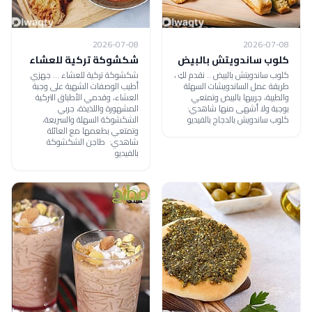
2026-07-08
2026-07-08
كلوب ساندويتش بالبيض
شكشوكة تركية للعشاء
كلوب ساندويتش بالبيض .. نقدم لكِ ،
شكشوكة تركية للعشاء ... جهزي
طريقة عمل الساندويشات السهلة
أطيب الوصفات الشهية على وجبة
والطيبة، جربيها بالبيض وتمتعي
العشاء، وقدمي الأطباق التركية
بوجبة ولا أشهى منها شاهدي:
المشهورة واللذيذة، جربي
كلوب ساندويش بالدجاج بالفيديو
الشكشوكة السهلة والسريعة،
وتمتعي بطعمها مع العائلة
شاهدي: طاجن الشكشوكة
بالفيديو