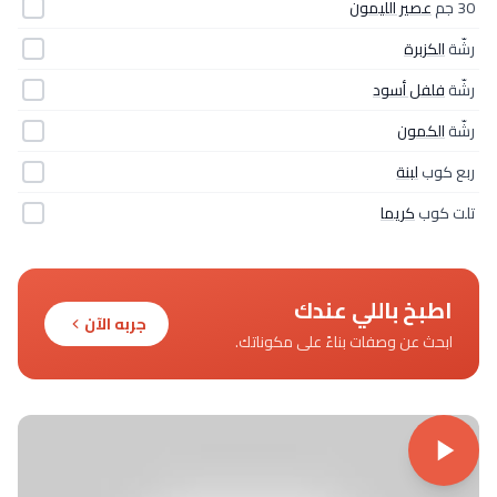
30 جم
عصير الليمون
رشّة
الكزبرة
رشّة
فلفل أسود
رشّة
الكمون
ربع كوب
لبنة
تلت كوب
كريما
اطبخ باللي عندك
جربه الآن
ابحث عن وصفات بناءً على مكوناتك.