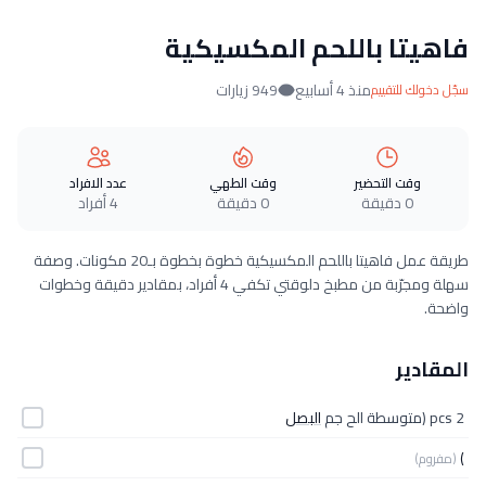
فاهيتا باللحم المكسيكية
منذ 4 أسابيع
949 زيارات
سجّل دخولك للتقييم
وقت التحضير
وقت الطهي
عدد الافراد
0 دقيقة
0 دقيقة
4 أفراد
طريقة عمل فاهيتا باللحم المكسيكية خطوة بخطوة بـ20 مكونات. وصفة
سهلة ومجرّبة من مطبخ دلوقتي تكفي 4 أفراد، بمقادير دقيقة وخطوات
واضحة.
المقادير
2 pcs (متوسطة الح جم
البصل
)
(مفروم)