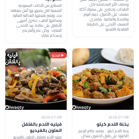
وصفات الأرز المخصصة لكل
المطازيز من الأكلات السعودية
الطبخات، وحضري على سفرتك أكلة
الشعبية التي يشتهر بها أهل منطقة
منسف على الأصول، جربيه اليوم
نجد، وتتميز بقيمتها الغذائية العالية
وبالصحة والعافية شاهدي:
ومذاقها الطيب، حضري أشهى
المنسف الأردني على الطريقة
الأطباق على مائدة عيد الأضحى
التقليدية بالفيديو
المبارك.. وكل عام وأنتم بخير
وعيدكم مبارك
فيديو
2026-07-08
2026-07-08
يخنة اللحم كيتو
فيليه اللحم بالفلفل
الملون بالفيديو
يخنة اللحم كيتو .. يعتمد نظام الرجيم
(الكيتو) على تناول الدهون بشكل
فيليه اللحم بالفلفل الملون بالفيديو ..