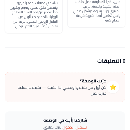
عالي، اخترنا لك طريقة عمل طبخات
شاهدي وصفات لحوم بالفيديو ،
اليخنة الشهية والطيبة، جربيها
وقدمي طبق صحي وسريع وشهي
لتخسري وزنك بسرعة وبشكل صحي
جداً محضر من لحم الفيليه المطبوخ
وآمن تعلمي أيضاً: شوربة كريمة
البهارات المميزة مع ألوان من
الدجاج كيتو
الفلفل الرومي الصحي، جربيه الآن
تعلمي أيضاً: فيليه اللحم التركي
0 التعليقات
جرّبت الوصفة؟
⭐
كن أول من يقيّمها ويحكي لنا النتيجة — تقييمك يساعد
غيرك يقرر.
شاركنا رأيك في الوصفة
تسجيل الدخول
لترك تعليق.