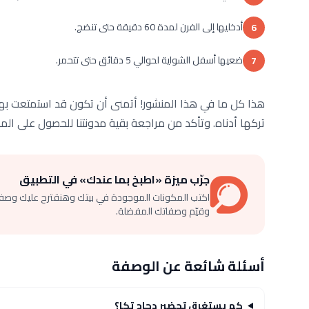
أدخليها إلى الفرن لمدة 60 دقيقة حتى تنضج.
6
ضعيها أسفل الشواية لحوالي 5 دقائق حتى تتحمر.
7
هذا كل ما في هذا المنشور! أتمنى أن تكون قد استمتعت بها 
تركها أدناه. وتأكد من مراجعة بقية مدونتنا للحصول على المز
جرّب ميزة «اطبخ بما عندك» في التطبيق
اكتب المكونات الموجودة في بيتك وهنقترح عليك وصف
وقيّم وصفاتك المفضلة.
أسئلة شائعة عن الوصفة
كم يستغرق تحضير دجاج تكا؟