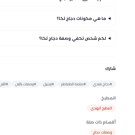
ما هي مكونات دجاج تكا؟
لكم شخص تكفي وصفة دجاج تكا؟
شارك
#دجاج هندي
#صلصة الطماطم
#زنجبيل
#وصفات باللبن
#اللبن
المطبخ
المطبخ الهندي
أقسام ذات صلة
وصفات دجاج