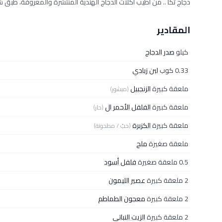
دجاج تكا .. من أطيب أكلات الدجاج الهندية المنتشرة والمعروفة، طبق ش
المقادير
كيلو
صدر الدجاج
0.33 كوب
لبن زبادي
ملعقة كبيرة
الزنجبيل
(مبشور)
ملعقة كبيرة
الفلفل الأحمر ال
(حار)
ملعقة كبيرة
الكزبرة
(حبّ / مطحونة)
ملعقة صغيرة
ملح
0.5 ملعقة صغيرة
فلفل أسود
2 ملعقة كبيرة
عصير الليمون
2 ملعقة كبيرة
معجون الطماطم
2 ملعقة كبيرة
الزيت النباتي