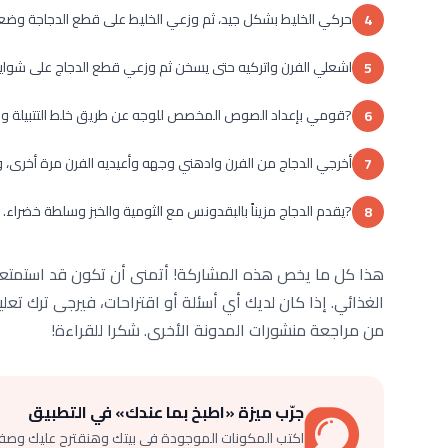
حركي الخليط بشكل جيد، ثم وزعي الخليط على قطع الدجاجة وضعيه في الثلاجة لمدة 8 ساع
4
اشعلي الفرن واتركيه حتى يسخن ثم وزعي قطع الدجاج على شواية ا
5
?قومي بإعداد الصوص المخصص للوجه عن طريق خلط التتبيلة وال
6
أخرجي الدجاج من الفرن وادهني وجهه وأعيديه الفرن مرة أخرى، وتكرر تلك العملية كل 15 د
7
?يقدم الدجاج مزيناً بالبقدونس مع الثومية والخبز وسلطة خضراء.
8
هذا كل ما يخص هذه المشاركة! أتمنى أن تكون قد استمتعت
الغذائي. إذا كان لديك أي أسئلة أو اقتراحات، فيرجى ترك تعل
من مراجعة منشورات المدونة الأخرى. شكرا للقراءة!
جرّب ميزة «اطبخ بما عندك» في التطبيق
اكتب المكونات الموجودة في بيتك وهنقترح عليك وصف