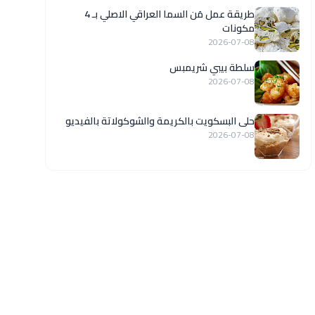
طريقة عمل مَن السما العراقي الاصلي بـ 4
مكونات
2026-07-08
سلطة بيبي شريمبس
2026-07-08
حلى البسكويت بالكريمة والشوكولاتة بالفيديو
2026-07-08