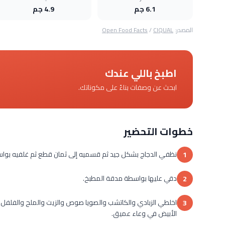
6.1 جم
4.9 جم
المصدر:
CIQUAL
/
Open Food Facts
اطبخ باللي عندك
ابحث عن وصفات بناءً على مكوناتك.
خطوات التحضير
نظفي الدجاج بشكل جيد ثم قسميه إلى ثمان قطع ثم غلفيه بو
1
دقي عليها بواسطة مدقة المطبخ.
2
اخلطي الزبادي والكاتشب والصويا صوص والزيت والملح والفلفل الأ
3
الأبيض في وعاء عميق.