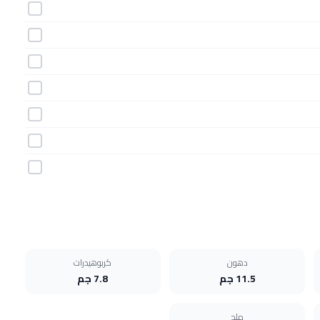
دهون
كربوهيدرات
11.5 جم
7.8 جم
ملح