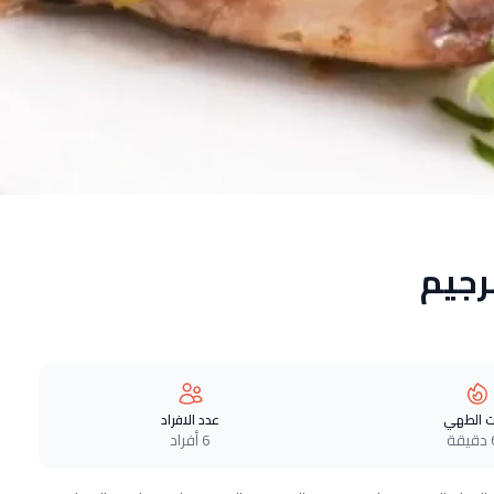
رجيم
 الطهي
عدد الافراد
ة
6 أفراد