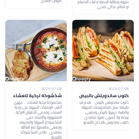
صوص المندي
شهية ومثالية للحمية و لبناء الاجسام
او لنظام غذائي صحي .
2026-07-08
2026-07-08
كلوب ساندويتش بالبيض
شكشوكة تركية للعشاء
كلوب ساندويتش بالبيض .. نقدم لكِ ،
شكشوكة تركية للعشاء ... جهزي
طريقة عمل الساندويشات السهلة
أطيب الوصفات الشهية على وجبة
والطيبة، جربيها بالبيض وتمتعي
العشاء، وقدمي الأطباق التركية
بوجبة ولا أشهى منها شاهدي:
المشهورة واللذيذة، جربي
كلوب ساندويش بالدجاج بالفيديو
الشكشوكة السهلة والسريعة،
وتمتعي بطعمها مع العائلة
شاهدي: طاجن الشكشوكة
بالفيديو