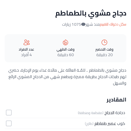
دجاج مشوي بالطماطم
منذ شهر
1075 زيارات
سجّل دخولك للتقييم
وقت التحضير
وقت الطهي
عدد الافراد
20 دقيقة
60 دقيقة
4 أفراد
دجاج مشوي بالطماطم .. للمّـة العائلة على مائدة غداء يوم الإجازة، حضري
لهم طبخات الدجاج بطريقة مميزة وبطعم شهي من الدجاج المشوي الرائع
والسهل
المقادير
دجاجة
الدجاج
(مقطعة ومنطفة)
كوب
عصير طماطم
(طازج)