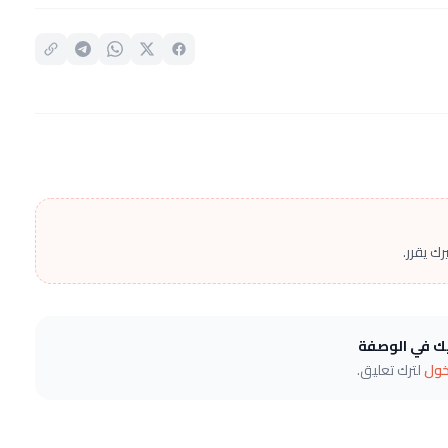
ك يقرر.
يك في الوصفة
خول
لترك تعليق.