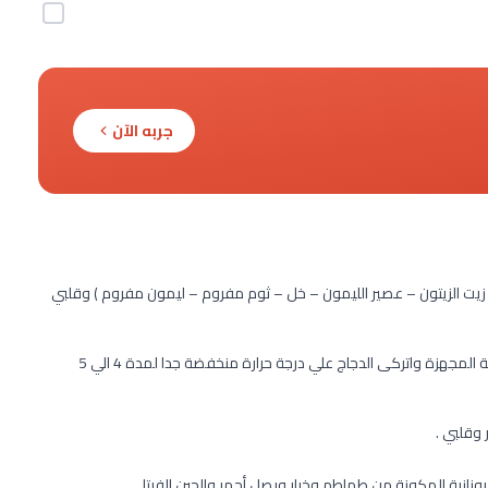
جربه الآن
 زيت الزيتون – عصير الليمون – خل – ثوم مفروم – ليمون مفروم ) وقلبي
ضعي صدور الدجاج في طنجرة للطهى ببطء ثم أضيفي لها الصلصة المجهزة واتركى الدجاج علي درجة حرارة منخفضة جدا لمدة 4 الي 5
 وقلبي .
يونانية المكونة من طماطم وخيار وبصل أحمر والجبن الفيتا .