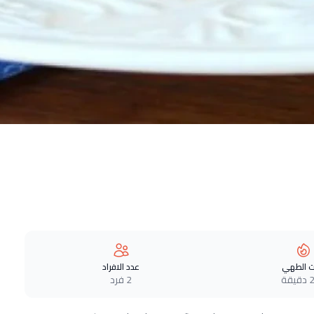
 الطهي
عدد الافراد
قة
2 فرد