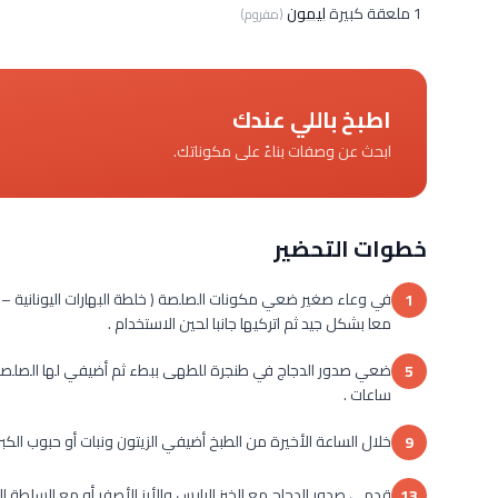
1 ملعقة كبيرة
ليمون
(مفروم)
اطبخ باللي عندك
ابحث عن وصفات بناءً على مكوناتك.
خطوات التحضير
في وعاء صغير ضعي مكونات الصلصة ( خلطة البهارات اليونانية –
1
معا بشكل جيد ثم اتركيها جانبا لحين الاستخدام .
5
ساعات .
خلال الساعة الأخيرة من الطبخ أضيفي الزيتون ونبات أو حبوب الكبر
9
قدمى صدور الدجاج مع الخبز اليابس والأرز الأصفر أو مع السلطة ال
13