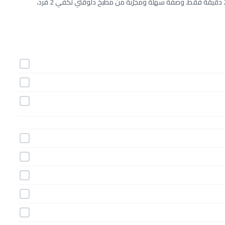
طريقة عمل دجاج بالزيتون والكبر خطوة بخطوة بـ10 مكونات وفي 240 دقيقة فقط. وصفة سهلة ومجرّبة من مطبخ دلوقتي تكفي 2 فرد،