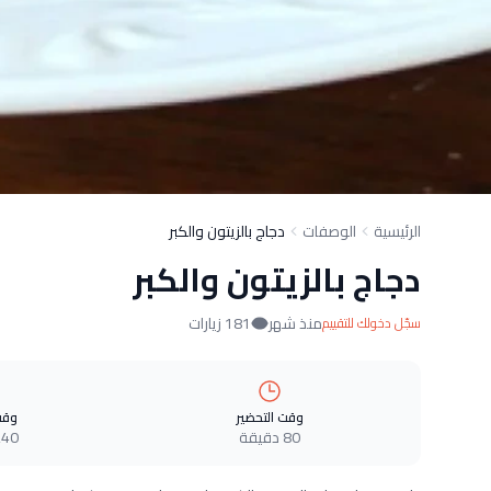
الرئيسية
الوصفات
دجاج بالزيتون والكبر
دجاج بالزيتون والكبر
منذ شهر
181 زيارات
سجّل دخولك للتقييم
وقت التحضير
وقت
80 دقيقة
240 دقي