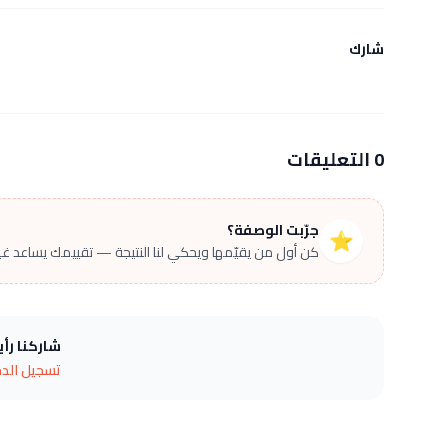
شارك
0 التعليقات
جرّبت الوصفة؟
⭐
كن أول من يقيّمها ويحكي لنا النتيجة — تقييمك يساعد غير
شاركنا رأ
تسجيل الد