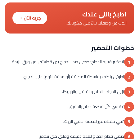
اطبخ باللي عندك
جربه الآن
ابحث عن وصفات بناءً على مكوناتك.
خطوات التحضير
لتحضير فيليه الدجاج: ضعي صدر الدجاج بين قطعتين من ورق الزبدة.
1
اطرقي بلطف بواسطة المطرقة (أو مدقة الثوم) على الدجاج.
2
تبّلي الدجاج بالملح والفلفل والبابريكا.
3
غمّسي كلّ قطعة دجاج بالدقيق.
4
?في مقلاة غير لاصقة، حمّي الزيت.
5
ضعي قطع الدجاج لمدّة دقيقة وقلّبي حتى تتحمر.
6