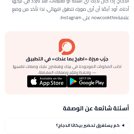
الدجاج. إذا كان لديك أي أسئلة أو تعليقات، فلا تتردد في تركها
أدناه. أود أيضًا أن أرى صورك للطبق النهائي، لذا تأكد من وضع
علامةnowcookthis على Instagram.
جرّب ميزة «اطبخ بما عندك» في التطبيق
اكتب المكونات الموجودة في بيتك وهنقترح عليك وصفات تناسبها
— واحفظ وقيّم وصفاتك المفضلة.
أسئلة شائعة عن الوصفة
كم يستغرق تحضير بيكاتا الدجاج؟