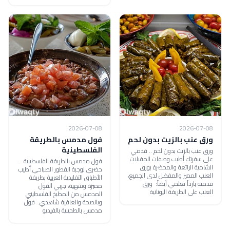
2026-07-08
2026-07-08
ورق عنب بالزيت بدون لحم
فول مدمس بالطريقة
الفلسطينية
ورق عنب بالزيت بدون لحم .. قدمي
على سفرتك أطيب وصفات المقبلات
فول مدمس بالطريقة الفلسطينية ...
الشامية الرائعة والمحضرة بورق
حضري لوجبة الفطور الصباحي أطيب
العنب المميز والمفضل لدى الجميع،
الأطباق التقليدية العربية بطريقة
قدميه بارداً تعلمي أيضاً: ورق
مميزة وشهية، جربي الفول
العنب على الطريقة اليونانية
المدمس من المطبخ الفلسطيني
وبالصحة والعافية شاهدي: فول
مدمس بالطحينية بالفيديو