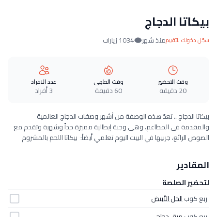
بيكاتا الدجاج
منذ شهر
1034 زيارات
سجّل دخولك للتقييم
وقت التحضير
وقت الطهي
عدد الافراد
20 دقيقة
60 دقيقة
3 أفراد
بيكاتا الدجاج .. تعدّ هذه الوصفة من أشهر وصفات الدجاج العالمية
والمقدمة في المطاعم، وهي وجبة إيطالية مميزة جداً وشهية وتقدم مع
الصوص الرائع، جربيها في البيت اليوم تعلمي أيضاً: بيكاتا اللحم بالمشروم
المقادير
لتحضير الصلصة
ربع كوب
الخل الأبيض
ربع كوب
مرق دجاج