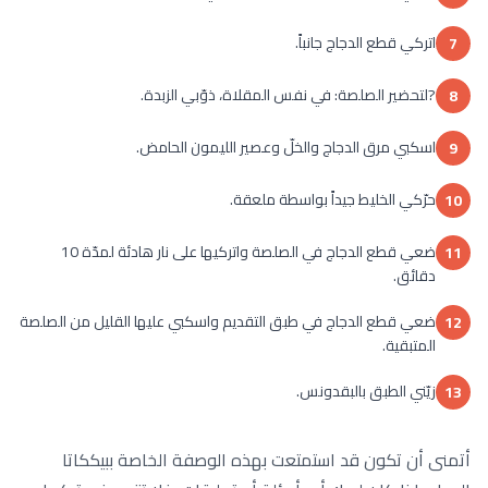
اتركي قطع الدجاج جانباً.
7
?لتحضير الصلصة: في نفس المقلاة، ذوّبي الزبدة.
8
اسكبي مرق الدجاج والخلّ وعصير الليمون الحامض.
9
حرّكي الخليط جيداً بواسطة ملعقة.
10
ضعي قطع الدجاج في الصلصة واتركيها على نار هادئة لمدّة 10
11
دقائق.
ضعي قطع الدجاج في طبق التقديم واسكبي عليها القليل من الصلصة
12
المتبقية.
زيّني الطبق بالبقدونس.
13
أتمنى أن تكون قد استمتعت بهذه الوصفة الخاصة ببيككاتا