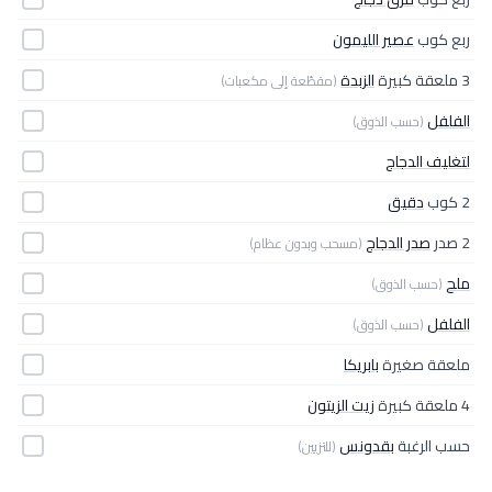
ربع كوب
عصير الليمون
3 ملعقة كبيرة
الزبدة
(مقطّعة إلى مكعبات)
الفلفل
(حسب الذوق)
لتغليف الدجاج
2 كوب
دقيق
2 صدر
صدر الدجاج
(مسحب وبدون عظام)
ملح
(حسب الذوق)
الفلفل
(حسب الذوق)
ملعقة صغيرة
بابريكا
4 ملعقة كبيرة
زيت الزيتون
حسب الرغبة
بقدونس
(للتزيين)