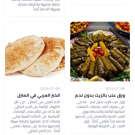
مميزة وشهية وبطريقة مبتكرة
وسهلة التحضير أيضاً
2026-07-08
2026-07-08
ورق عنب بالزيت بدون لحم
الخبز العربي في المنزل
ورق عنب بالزيت بدون لحم .. قدمي
الخبز العربي في المنزل .. في ظل
على سفرتك أطيب وصفات المقبلات
الظروف الراهنة من الحجر المنزلي،
الشامية الرائعة والمحضرة بورق
فلا بدّ لك من تعلّم بعض الوصفات
العنب المميز والمفضل لدى الجميع،
الأساسية على المائدة العربية وهي
قدميه بارداً تعلمي أيضاً: ورق
وصفات الخبز، تعلميها بطريقة سهلة
العنب على الطريقة اليونانية
وقدميها ساخنة على سفرتك تعلمي
أيضاً: خبز الصاج المنزلي