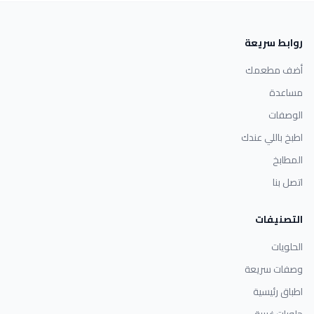
روابط سريعة
أضف مطعمك
مساعدة
الوصفات
اطبخ باللي عندك
المطابخ
اتصل بنا
التصنيفات
الحلويات
وصفات سريعة
اطباق رئيسية
حلويات غربية