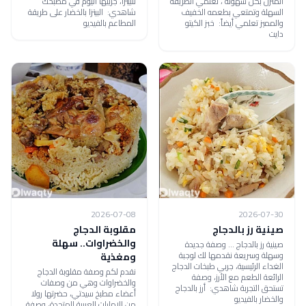
المنزل بكل سهولة ، تعلمي الطريقة
للبيتزا، جربيها اليوم في مطبخك
السهلة وتمتعي بطعمه الخفيف
شاهدي: البيتزا بالخضار على طريقة
والمميز تعلمي أيضاً: خبز الكيتو
المطاعم بالفيديو
دايت
2026-07-08
2026-07-30
صينية رز بالدجاج
مقلوبة الدجاج
والخضراوات.. سهلة
صينية رز بالدجاج ... وصفة جديدة
وسهلة وسريعة نقدمها لك لوجبة
ومغذية
الغداء الرئيسية، جربي طبخات الدجاج
نقدم لكم وصفة مقلوبة الدجاج
الرائعة الطعم مع الأرز، وصفة
والخضراوات وهي من وصفات
تستحق التجربة شاهدي: أرز بالدجاج
أعضاء مطبخ سيدتي، حضرتها رولا
والخضار بالفيديو
من الإمارات العربية المتحدة، وصفة