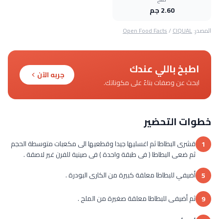
2.60 جم
المصدر:
CIQUAL
/
Open Food Facts
اطبخ باللي عندك
جربه الآن
ابحث عن وصفات بناءً على مكوناتك.
خطوات التحضير
قشرى البطاطا ثم اغسليها جيدا وقطعيها الى مكعبات متوسطة الحجم
1
ثم ضعى البطاطا ( فى طبقة واحدة ) فى صينية للفرن غير لاصقة .
أضيفي للبطاطا معلقة كبيرة من الكارى البودرة .
5
ثم أضيفى للبطاطا معلقة صغيرة من الملح .
9