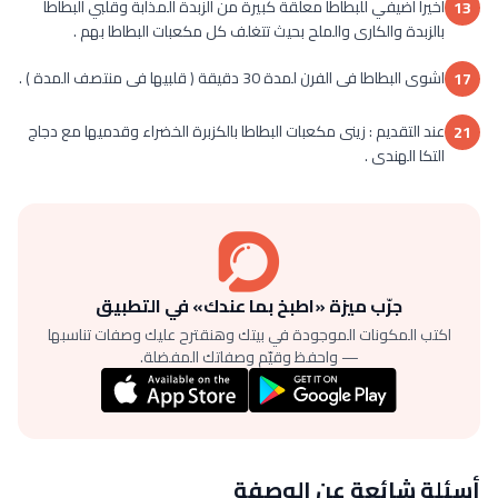
أخيرا أضيفي للبطاطا معلقة كبيرة من الزبدة المذابة وقلبي البطاطا
13
بالزبدة والكارى والملح بحيث تتغلف كل مكعبات البطاطا بهم .
اشوى البطاطا فى الفرن لمدة 30 دقيقة ( قلبيها فى منتصف المدة ) .
17
عند التقديم : زينى مكعبات البطاطا بالكزبرة الخضراء وقدميها مع دجاج
21
التكا الهندى .
جرّب ميزة «اطبخ بما عندك» في التطبيق
اكتب المكونات الموجودة في بيتك وهنقترح عليك وصفات تناسبها
— واحفظ وقيّم وصفاتك المفضلة.
أسئلة شائعة عن الوصفة