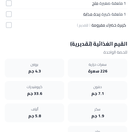
1 ملعقة صغيرة
ملح
1 ملعقة كبيرة
زبدة مذابة
كزبرة خضراء مفرومة
( للتقديم )
القيم الغذائية (تقديرية)
للحصة الواحدة
سعرات حرارية
بروتين
226 سعرة
4.3 جم
دهون
كربوهيدرات
7.1 جم
33.6 جم
سكر
ألياف
1.9 جم
5.8 جم
ملح