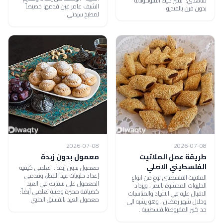
شاهدي: تشيز كيك الشوكولاتة
الشيف عامر غبن قدمها خصيصاً
بدون فرن بالفيديو
لمطبخ سيدتي
2026-07-08
2026-07-08
طريقة عمل الملاتيت
معمول بدون زبدة
الفلسطيني الاصلي
معمول بدون زبدة .. تعلمي كيفية
إعداد حلويات عيد الفطر، وقدمي
الملاتيت الفلسطيني نوع من انواع
المعمول على سفرتك في العيد
الحليوات المحشوة بالتمر ، ويزداد
كضيافة مميزة وطيبة تعلمي أيضاً:
الاقبال عليه في الاعياد والمناسبات
معمول العيد بالفستق الحلبي
وخلال شهر رمضان ، وهو يشبه الى
حد كبير المقروطةالفلسطينية .