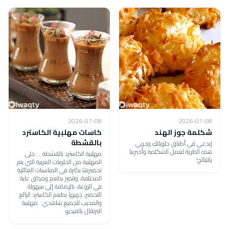
2026-07-08
2026-07-08
شكلمة جوز الهند
كاسات مهلبية الكاسترد
بالقشطة
إبدعي في أطباق حلوياتكِ وجربي
هذه الطرية لعمل الشكلمة وأخبرينا
مهلبية الكاسترد بالقشطة ... حلى
بالنتائج!
المهلبية من الحلويات العربية التي يتم
تحضيرها بكثرة في المناسبات العائلية
المختلفة، وتتميز بطعم ومذاق غاية
في الروعة، بالإضافة إلى سهولة
التحضير، جربيها بطعم الكاسترد الرائع
والمحبب للجميع شاهدي: مهلبية
البرتقال بالفيديو