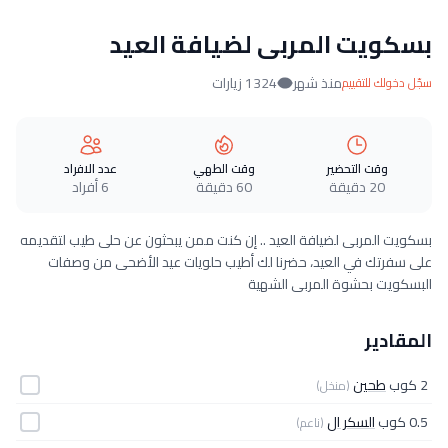
بسكويت المربى لضيافة العيد
منذ شهر
1324 زيارات
سجّل دخولك للتقييم
وقت التحضير
وقت الطهي
عدد الافراد
20 دقيقة
60 دقيقة
6 أفراد
بسكويت المربى لضيافة العيد .. إن كنت ممن يبحثون عن حلى طيب لتقديمه
على سفرتك في العيد، حضرنا لك أطيب حلويات عيد الأضحى من وصفات
البسكويت بحشوة المربى الشهية
المقادير
2 كوب
طحين
(منخل)
0.5 كوب
السكر ال
(ناعم)