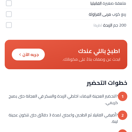
ملعقة صغيرة
الفانيليا
ربع كوب
مربى الفراولة
200 جم
الزبدة
(طرية)
اطبخ باللي عندك
جربه الآن
ابحث عن وصفات بناءً على مكوناتك.
خطوات التحضير
?لتحضير العجينة البيضاء: اخلطي الزبدة والسكر في العجانة حتى يصبح
1
كريمي.
?أضيفي الفانيلا ثم الطحين واعجني لمدة 3 دقائق حتى تتكون عجينة
2
لينة.