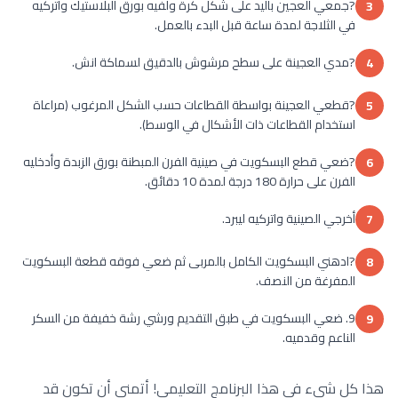
?جمعي العجين باليد على شكل كرة ولفيه بورق البلاستيك واتركيه
3
في الثلاجة لمدة ساعة قبل البدء بالعمل.
?مدي العجينة على سطح مرشوش بالدقيق لسماكة انش.
4
?قطعي العجينة بواسطة القطاعات حسب الشكل المرغوب (مراعاة
5
استخدام القطاعات ذات الأشكال في الوسط).
?ضعي قطع البسكويت في صينية الفرن المبطنة بورق الزبدة وأدخليه
6
الفرن على حرارة 180 درجة لمدة 10 دقائق.
أخرجي الصينية واتركيه ليبرد.
7
?ادهني البسكويت الكامل بالمربى ثم ضعي فوقه قطعة البسكويت
8
المفرغة من النصف.
9. ضعي البسكويت في طبق التقديم ورشي رشة خفيفة من السكر
9
الناعم وقدميه.
هذا كل شيء في هذا البرنامج التعليمي! أتمنى أن تكون قد