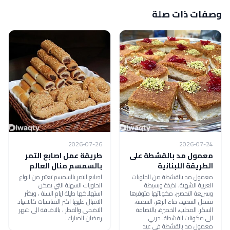
وصفات ذات صلة
2026-07-26
2026-07-24
معمول مد بالقشطة على
طريقة عمل اصابع التمر
الطريقة اللبنانية
بالسمسم منال العالم
معمول مد بالقشطة من الحلويات
اصابع التمر بالسمسم تعتبر من انواع
العربية الشهية، لذيذة وبسيطة
الحلويات السهلة التي يمكن
وسريعة التحضير، مكوناتها متوفرها
استهلاكها طيلة ايام السنة ، ويكثر
تشمل السميد، ماء الزهر، السمنة،
الاقبال عليها اكثر المناسبات كالاعياد
السكر، المحلب، الخميرة، بالاضافة
الاضحى والفطر ، بالاضافة الى شهر
الى مكونات القشطة، جربي
رمضان المبارك .
معمول مد بالقشطة في عيد