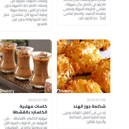
وصفات الحلويات الغربية من
بالكيتو في المنزل بكل سهولة ،
وصفات التشيز كيك الشهية بدون
تعلمي الطريقة السهلة وتمتعي
استخدام الفرن، وصفة سهلة
بطعمه الخفيف والمميز تعلمي
وطيبة أعديها الآن شاهدي: تشيز
أيضاً: خبز الكيتو دايت
كيك الشوكولاتة بدون فرن
بالفيديو
2026-07-08
2026-07-08
شكلمة جوز الهند
كاسات مهلبية
الكاسترد بالقشطة
إبدعي في أطباق حلوياتكِ وجربي
هذه الطرية لعمل الشكلمة
مهلبية الكاسترد بالقشطة ... حلى
وأخبرينا بالنتائج!
المهلبية من الحلويات العربية التي
يتم تحضيرها بكثرة في المناسبات