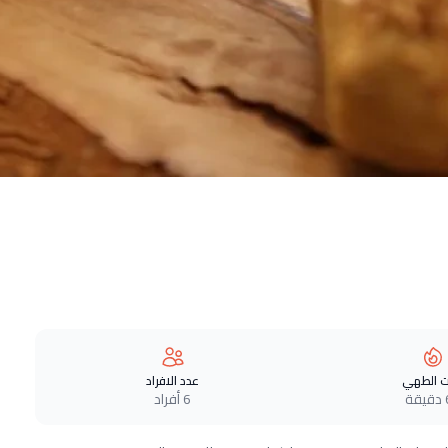
 الطهي
عدد الافراد
ة
6 أفراد