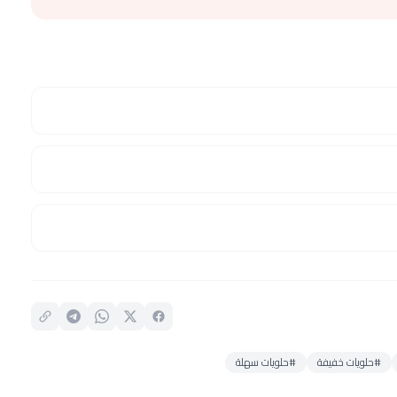
#حلويات خفيفة
#حلويات سهلة