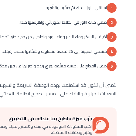
اسلقي اللوز بالماء ثمّ صفّيه وقشّريه.
1
ضعي حبات اللوز في الخلاط الكهربائي واهرسيها جيداً.
2
أضيفي السكر وماء الزهر وماء الورد واخلطي من جديد حتى تحص
3
قسّمي العجينة إلى 26 قطعة متساوية وشكّليها بحسب رغبتك.
4
صفّي القطع على صينية مغلّفة بورق زبدة واخبزيها في فرن محمّى
5
نتمنى أن تكون قد استمتعت بهذه الوصفة السريعة والسهلة 
السعرات الحرارية والبقاء على المسار الصحيح لنظامك الغذائي،
جرّب ميزة «اطبخ بما عندك» في التطبيق
اكتب المكونات الموجودة في بيتك وهنقترح عليك وصف
وقيّم وصفاتك المفضلة.