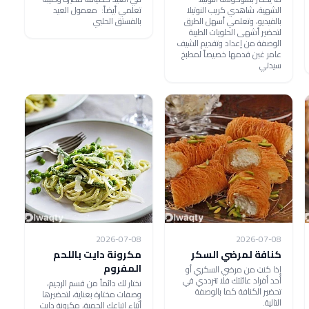
الشهية، شاهدي كريب النوتيلا
تعلمي أيضاً: معمول العيد
بالفيديو، وتعلمي أسهل الطرق
بالفستق الحلبي
لتحضير أشهى الحلويات الطيبة
الوصفة من إعداد وتقديم الشيف
عامر غبن قدمها خصيصاً لمطبخ
سيدتي
2026-07-08
2026-07-08
كنافة لمرضي السكر
مكرونة دايت باللحم
المفروم
إذا كنتِ من مرضي السكري أو
أحد أفراد عائلتك فلا تترددي في
نختار لك دائماً من قسم الرجيم،
تحضير الكنافة كما بالوصفة
وصفات مختارة بعناية، لتحضيرها
التالية.
أثناء اتباعك الحمية، مكرونة دايت