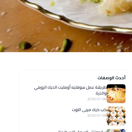
أحدث الوصفات
طريقة عمل سوفليه أومليت الديك الرومي
والذرة
2026-07-08
كب كيك مربى التوت
2026-07-08