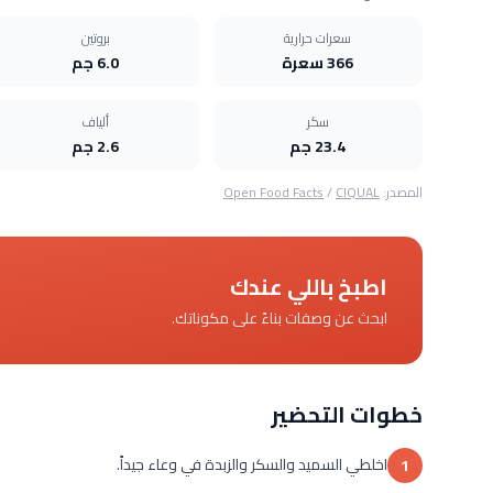
سعرات حرارية
بروتين
366 سعرة
6.0 جم
سكر
ألياف
23.4 جم
2.6 جم
المصدر:
CIQUAL
/
Open Food Facts
اطبخ باللي عندك
ابحث عن وصفات بناءً على مكوناتك.
خطوات التحضير
اخلطي السميد والسكر والزبدة في وعاء جيداً.
1