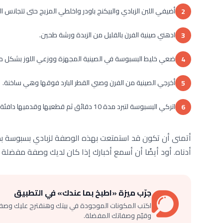
أضيفي اللبن الزبادي والبيكنج باودر واخلطي المزيج حتى تتجانس ا
2
ادهني صينية الفرن بالقليل من الزبدة ورشة طحين.
3
ضعي خليط البسبوسة في الصينية المجهزة ووزعي اللوز بشكل مت
4
أخرجي الصينية من الفرن وصبي القطر البارد فوقها وهي ساخنة.
5
اتركي البسبوسة لتبرد مدة 10 دقائق ثم قطعيها وقدميها دافئة أو باردة حسب الرغبة.
6
أتمنى أن تكون قد استمتعت بهذه الوصفة لزبادي بسبوسة بدون
أدناه. أود أيضًا أن أسمع أخبارك إذا كان لديك وصفة مفضلة 
جرّب ميزة «اطبخ بما عندك» في التطبيق
اكتب المكونات الموجودة في بيتك وهنقترح عليك وصف
وقيّم وصفاتك المفضلة.