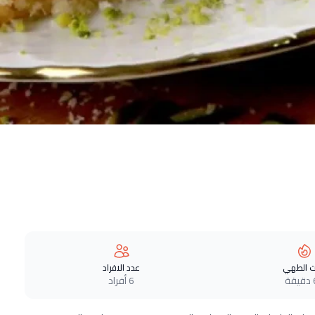
 الطهي
عدد الافراد
ة
6 أفراد