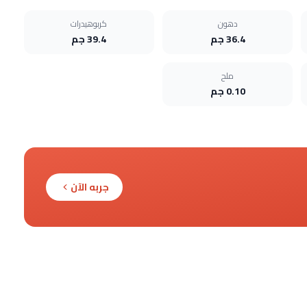
دهون
كربوهيدرات
36.4 جم
39.4 جم
ملح
0.10 جم
جربه الآن