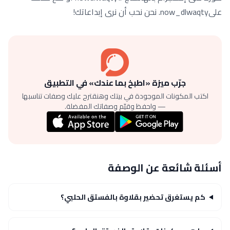
علىnow_dlwaqty. نحن نحب أن نرى إبداعاتك!
جرّب ميزة «اطبخ بما عندك» في التطبيق
اكتب المكونات الموجودة في بيتك وهنقترح عليك وصفات تناسبها
— واحفظ وقيّم وصفاتك المفضلة.
أسئلة شائعة عن الوصفة
كم يستغرق تحضير بقلاوة بالفستق الحلبي؟