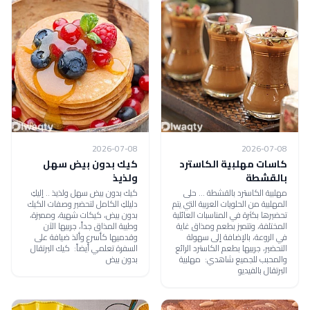
2026-07-08
2026-07-08
كاسات مهلبية الكاسترد
كيك بدون بيض سهل
بالقشطة
ولذيذ
مهلبية الكاسترد بالقشطة ... حلى
كيك بدون بيض سهل ولذيذ .. إليكِ
المهلبية من الحلويات العربية التي يتم
دليلكِ الكامل لتحضير وصفات الكيك
تحضيرها بكثرة في المناسبات العائلية
بدون بيض، كيكات شهية، ومميزة،
المختلفة، وتتميز بطعم ومذاق غاية
وطيبة المذاق جداً، جربيها الآن
في الروعة، بالإضافة إلى سهولة
وقدميها كأسرع وألذ ضيافة على
التحضير، جربيها بطعم الكاسترد الرائع
السفرة تعلمي أيضاً: كيك البرتقال
والمحبب للجميع شاهدي: مهلبية
بدون بيض
البرتقال بالفيديو