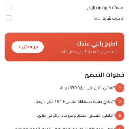
ملعقة كبيرة
ماء الزهر
2 كوب
شيرة
(قطر)
اطبخ باللي عندك
جربه الآن
ابحث عن وصفات بناءً على مكوناتك.
خطوات التحضير
?سخني الفرن على حرارة 350 درجة.
1
?ادهني صينية مستطيلة مقاس 9 * 13 انش بالزبدة.
2
?اخلطي الفستق المفروم مع ماء الزهر في طبق.
3
?ضعي عدة طبقات من عجينة الفيلو في الطبق المجهز مع دهن