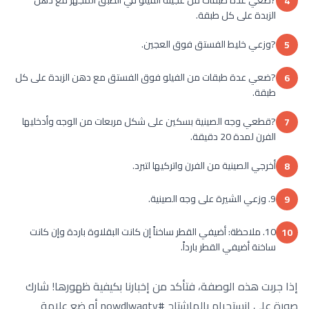
4
الزبدة على كل طبقة.
?وزعي خليط الفستق فوق العجين.
5
?ضعي عدة طبقات من الفيلو فوق الفستق مع دهن الزبدة على كل
6
طبقة.
?قطعي وجه الصينية بسكين على شكل مربعات من الوجه وأدخليها
7
الفرن لمدة 20 دقيقة.
أخرجي الصينية من الفرن واتركيها لتبرد.
8
9. وزعي الشيرة على وجه الصينية.
9
10. ملاحظة: أضيفي القطر ساخناً إن كانت البقلاوة باردة وإن كانت
10
ساخنة أضيفي القطر بارداً.
إذا جربت هذه الوصفة، فتأكد من إخبارنا بكيفية ظهورها! شارك
صورة على إنستجرام بالهاشتاج #nowdlwaqty أو ضع علامة