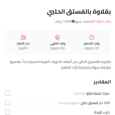
بقلاوة بالفستق الحلبي
منذ شهر
1009 زيارات
سجّل دخولك للتقييم
وقت التحضير
وقت الطهي
عدد الافراد
20 دقيقة
60 دقيقة
6 أفراد
بقلاوة بالفستق الحلبي من أصناف الحلويات العربية المميزة جداً، تعلميها
بطريقة سهلة وشاركينا رأيك بالطعم
المقادير
عبوة
عجينة فيلو
(أو الكلاج)
300 جم
فستق حلبي
(مفروم ناعم جداً)
كوب
الزبدة