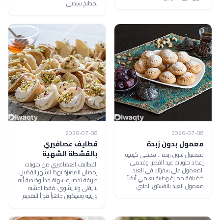
لمطبخ سيدتي
2026-07-08
2026-07-08
معمول بدون زبدة
قطايف عصافيري
بالقشطة الشهية
معمول بدون زبدة .. تعلمي كيفية
إعداد حلويات عيد الفطر، وقدمي
القطايف العصافيري من حلويات
المعمول على سفرتك في العيد
رمضان المميزة بهذا الشهر الفضيل،
كضيافة مميزة وطيبة تعلمي أيضاً:
طريقة تحضيره سهلة جداً وخاصة أنه
معمول العيد بالفستق الحلبي
لا يقلى ولا يشوى، فقط احشيه
وزينيه وسيكون جاهزاً فوراً للتقديم