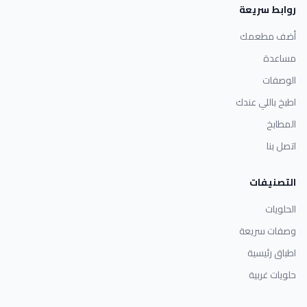
روابط سريعة
أضف مطعمك
مساعدة
الوصفات
اطبخ باللي عندك
المطابخ
اتصل بنا
التصنيفات
الحلويات
وصفات سريعة
اطباق رئيسية
حلويات غربية