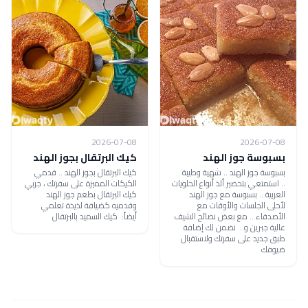
2026-07-08
2026-07-08
بسبوسة جوز الهند
كيك البرتقال بجوز الهند
بسبوسة جوز الهند .. شهية وطيبة
كيك البرتقال بجوز الهند .. قدمي
.. استمتعي بتحضير ألذ أنواع الحلويات
الكيكات المميزة على سفرتك ، جربي
العربية .. بسبوسة مع جوز الهند
كيك البرتقال بطعم جوز الهند
لأحلى الجلسات والأوقات مع
وقدميه كضيافة لذيذة تعلمي
الأصدقاء .. مع بعض نصائح الشيف
أيضاً: كيك السميد بالبرتقال
عالية جبرين و.. نضمن لك إضافة
طبق جديد على سفرتك ولاستقبال
ضيوفك