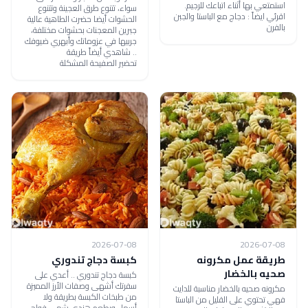
استمتعي بها أثناء اتباعك للرجيم.
سواء، تتنوع طرق العجينة وتتنوع
اقرئي ايضاً : دجاج مع الباستا والجبن
الحشوات أيضا حضرت الطاهية عالية
بالفرن
جبرين المعجنات بحشوات مختلفة،
جربيها في عزوماتك وأبهري ضيوفك
.. شاهدي أيضاً طريقة
تحضير الصفيحة المشكلة
2026-07-08
2026-07-08
طريقة عمل مكرونه
كبسة دجاج تندوري
صحيه بالخضار
كبسة دجاج تندوري .. أعدي على
سفرتك أشهى وصفات الأرز المميزة
مكرونه صحيه بالخضار مناسبة للدايت
من طبخات الكبسة بطريقة ولا
فهي تحتوي على القليل من الباستا
أسهل وبطعم هندي شهي فواح