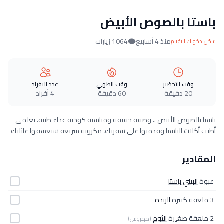
باستا بالصوص الأبيض
منذ 4 أسابيع
1064 زيارات
سجّل دخولك للتقييم
وقت التحضير
وقت الطهي
عدد الافراد
20 دقيقة
60 دقيقة
4 أفراد
باستا بالصوص الأبيض .. وصفة خفيفة ومناسبة كوجبة غداء طيبة، تعلمي
أطيب أكلات الباستا وقدميها على سفرتك، مكرونة سريعة ستعشقها عائلتك
المقادير
عبوة
البيني باستا
3 ملعقة كبيرة
الزبدة
2 ملعقة صغيرة
الثوم
(مهروس)