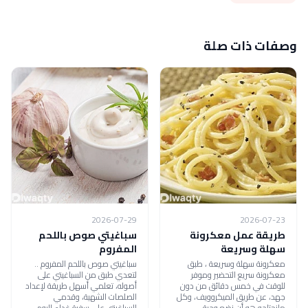
وصفات ذات صلة
2026-07-29
2026-07-23
طريقة عمل معكرونة
سباغيتي صوص باللحم
سهلة وسريعة
المفروم
معكرونة سهلة وسريعة ، طبق
سباغيتي صوص باللحم المفروم ..
معكرونة سريع التحضير وموفر
لتعدي طبق من السباغيتي على
للوقت في خمس دقائق من دون
أصوله، تعلمي أسهل طريقة لإعداد
جهد، عن طريق الميكروويف، وكل
الصلصات الشهية، وقدمي
مانحتاجه هو أن نضع وجبة
السباغيتي على سفرة غداء اليوم