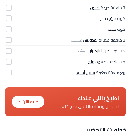
3 ملعقة كبيرة
طحين
كوب
مرق دجاج
كوب
حليب
2 ملعقة صغيرة
بقدونس
(مجفف)
0.5 كوب
جبن البارميزان
(مبشور)
0.5 ملعقة صغيرة
ملح
ربع ملعقة صغيرة
فلفل أسود
اطبخ باللي عندك
جربه الآن
ابحث عن وصفات بناءً على مكوناتك.
خطوات التحضير