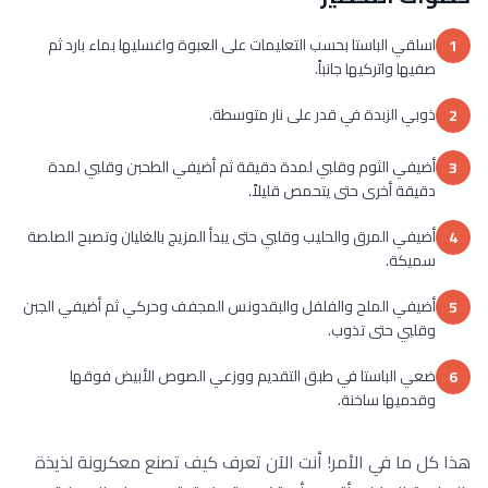
اسلقي الباستا بحسب التعليمات على العبوة واغسليها بماء بارد ثم
1
صفيها واتركيها جانباً.
ذوبي الزبدة في قدر على نار متوسطة.
2
أضيفي الثوم وقلبي لمدة دقيقة ثم أضيفي الطحبن وقلبي لمدة
3
دقيقة أخرى حتى يتحمص قليلاً.
أضيفي المرق والحليب وقلبي حتى يبدأ المزيج بالغليان وتصبح الصلصة
4
سميكة.
أضيفي الملح والفلفل والبقدونس المجفف وحركي ثم أضيفي الجبن
5
وقلبي حتى تذوب.
ضعي الباستا في طبق التقديم ووزعي الصوص الأبيض فوقها
6
وقدميها ساخنة.
هذا كل ما في الأمر! أنت الآن تعرف كيف تصنع معكرونة لذيذة