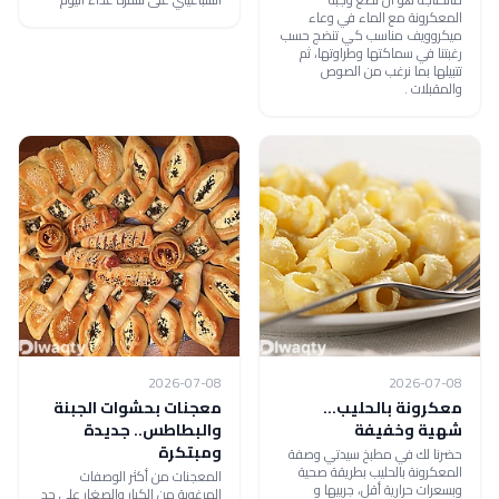
المعكرونة مع الماء في وعاء
ميكروويف مناسب كي تنضج حسب
رغبتنا في سماكتها وطراوتها، ثم
تتبيلها بما نرغب من الصوص
والمقبلات .
2026-07-08
2026-07-08
معكرونة بالحليب...
معجنات بحشوات الجبنة
شهية وخفيفة
والبطاطس.. جديدة
ومبتكرة
حضرنا لك في مطبخ سيدتي وصفة
المعكرونة بالحليب بطريقة صحية
المعجنات من أكثر الوصفات
وبسعرات حرارية أقل، جربيها و
المرغوبة من الكبار والصغار على حد