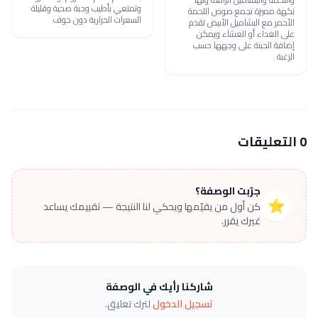
وتمتعي بأطيب وجبة صحية وقليلة
نكهة مميزة تجمع صوص اللحمة
السعرات الحرارية دون خوف
الأحمر مع البشاميل الأبيض تقدم
على الغداء أو العشاء ويمكن
إضافة الجبنة على وجهها حسب
الرغبة .
0 التعليقات
جرّبت الوصفة؟
⭐
كن أول من يقيّمها ويحكي لنا النتيجة — تقييمك يساعد
غيرك يقرر.
شاركنا رأيك في الوصفة
تسجيل الدخول
لترك تعليق.