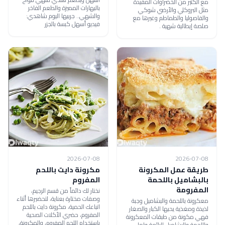
مع الكثير من الخضراوات المفيدة
بالبهارات المميزة والطعم الفاخر
مثل البروكلي والأرضي شوكي
والشهي.. جربيها اليوم شاهدي:
والفاصوليا والطماطم وغيرها مع
فيديو أسهل كبسة بالجزر
صلصة إيطالية شهية .
2026-07-08
2026-07-08
طريقة عمل المكرونة
مكرونة دايت باللحم
بالبشاميل باللحمة
المفروم
المفرومة
نختار لك دائماً من قسم الرجيم،
وصفات مختارة بعناية، لتحضيرها أثناء
معكرونة باللحمة والبشاميل وجبة
اتباعك الحمية، مكرونة دايت باللحم
لذيذة ومغذية يحبها الكبار والصغار
المفروم، حضري الأكلات الصحية
فهي مكونة من طبقات المعكرونة
باستخدام اللحم المفروم، والمكرونة،
واللحمة والبشاميل الرائعة ولها