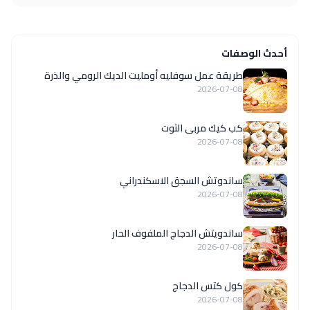
أحدث الوصفات
طريقة عمل سوفليه أومليت الديك الرومي والذرة
2026-07-08
كب كيك مربى التوت
2026-07-08
ساندوتش السجق الاسكندراني
2026-07-08
ساندويتش الدجاج الملفوف الحار
2026-07-08
كول كتس الدجاج
2026-07-08