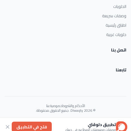
الحلويات
وصفات سريعة
اطباق رئيسية
حلويات غربية
اتصل بنا
تابعنا
الأحكام والشروط
خصوصية
عنا
© 2026 Dlwaqty. جميع الحقوق محفوظة.
Powered by
GAIT
تطبيق دلوقتي
فتح في التطبيق
وصفات ومنيوهات المطاعم في جيبك