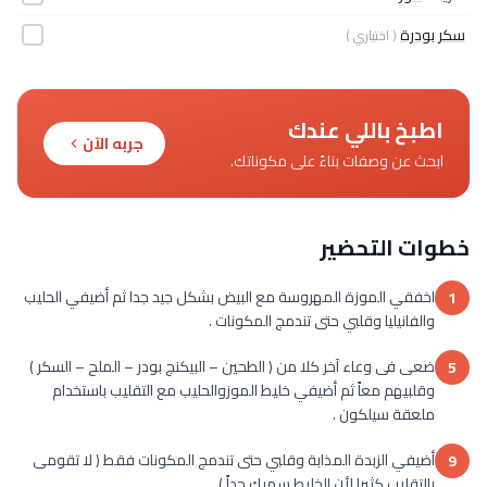
سكر بودرة
( اختياري )
اطبخ باللي عندك
جربه الآن
ابحث عن وصفات بناءً على مكوناتك.
خطوات التحضير
اخفقي الموزة المهروسة مع البيض بشكل جيد جدا ثم أضيفي الحليب
1
والفانيليا وقلبي حتى تندمج المكونات .
ضعى فى وعاء آخر كلا من ( الطحين – البيكنج بودر – الملح – السكر )
5
وقلبيهم معاً ثم أضيفي خليط الموزوالحليب مع التقليب باستخدام
ملعقة سيلكون .
أضيفي الزبدة المذابة وقلبي حتى تندمج المكونات فقط ( لا تقومى
9
بالتقليب كثيرا لأن الخليط سميك جداً ) .