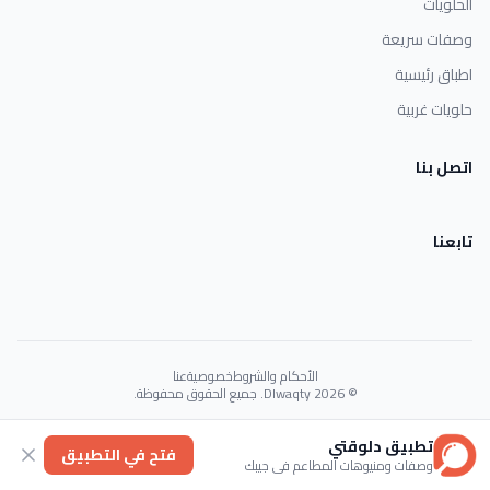
الحلويات
وصفات سريعة
اطباق رئيسية
حلويات غربية
اتصل بنا
تابعنا
الأحكام والشروط
خصوصية
عنا
© 2026 Dlwaqty. جميع الحقوق محفوظة.
Powered by
GAIT
تطبيق دلوقتي
فتح في التطبيق
وصفات ومنيوهات المطاعم في جيبك