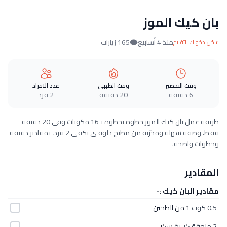
بان كيك الموز
منذ 4 أسابيع
165 زيارات
سجّل دخولك للتقييم
وقت التحضير
وقت الطهي
عدد الافراد
6 دقيقة
20 دقيقة
2 فرد
طريقة عمل بان كيك الموز خطوة بخطوة بـ16 مكونات وفي 20 دقيقة
فقط. وصفة سهلة ومجرّبة من مطبخ دلوقتي تكفي 2 فرد، بمقادير دقيقة
وخطوات واضحة.
المقادير
مقادير البان كيك :-
0.5 كوب
1 من الطحين
2 ملعقة كبيرة
سكر