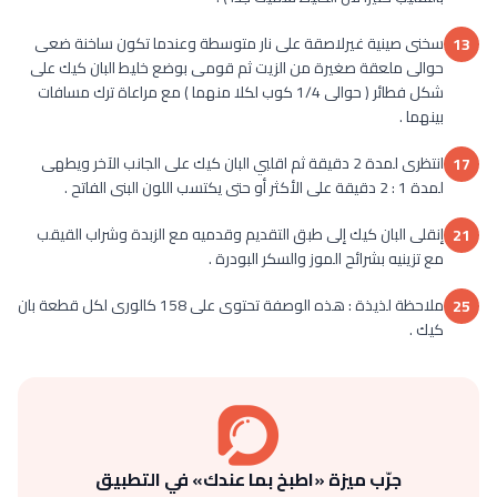
سخنى صينية غيرلاصقة على نار متوسطة وعندما تكون ساخنة ضعى
13
حوالى ملعقة صغيرة من الزيت ثم قومى بوضع خليط البان كيك على
شكل فطائر ( حوالى 1/4 كوب لكلا منهما ) مع مراعاة ترك مسافات
بينهما .
انتظرى لمدة 2 دقيقة ثم اقلبي البان كيك على الجانب الآخر ويطهى
17
لمدة 1 : 2 دقيقة على الأكثر أو حتى يكتسب اللون البنى الفاتح .
إنقلى البان كيك إلى طبق التقديم وقدميه مع الزبدة وشراب القيقب
21
مع تزينيه بشرائح الموز والسكر البودرة .
ملاحظة لذيذة : هذه الوصفة تحتوى على 158 كالورى لكل قطعة بان
25
كيك .
جرّب ميزة «اطبخ بما عندك» في التطبيق