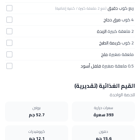
ربع كوب
دقيق
(مع 2 ملعقة كبيرة / كمية إضافية)
4 كوب
مرق دجاج
2 ملعقة كبيرة
الزبدة
2 كوب
كريمة الطبخ
ملعقة صغيرة
ملح
0.5 ملعقة صغيرة
فلفل أسود
القيم الغذائية (تقديرية)
للحصة الواحدة
سعرات حرارية
بروتين
393 سعرة
52.7 جم
دهون
كربوهيدرات
15.6 جم
12.1 جم