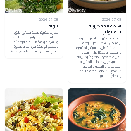
2026-07-08
2026-07-08
سلطة المعكرونة
تبولة
بالمايونيز
حضرت عضوة مطبخ سيدتي طبق
التبولة الشهي والرائع بطريقة الرائعة
سلطة المعكرونة بالمايونيز .. وصفة
والبسيطة وبمكونات متوافرة دائما
اليوم من السلطات من الوصفات
بالمطبخ الوصفة من اعداد عضوة
الكلاسيكية على السفرة والمنتشرة
مطبخ سيدتي السيدة Amal Jawdat
والمحبب تواجدها على السفرة
العربية، طعمها لذيذ جداً وسريعة
التحضير، جربي سلطات المكرونة
المنوعة ... وبالصحة والعافية
شاهدي: سلطة المكرونة بالخضار
والدجاج بالفيديو