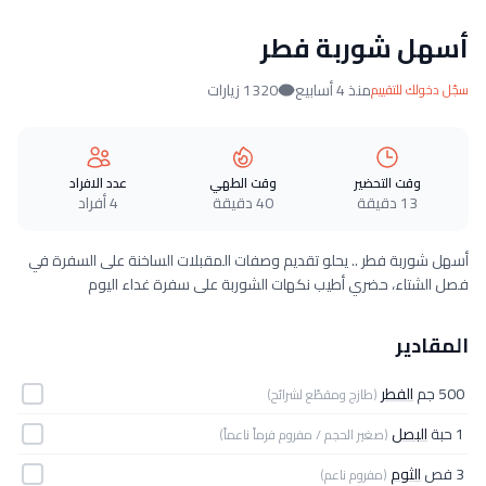
أسهل شوربة فطر
منذ 4 أسابيع
1320 زيارات
سجّل دخولك للتقييم
وقت التحضير
وقت الطهي
عدد الافراد
13 دقيقة
40 دقيقة
4 أفراد
أسهل شوربة فطر .. يحلو تقديم وصفات المقبلات الساخنة على السفرة في
فصل الشتاء، حضري أطيب نكهات الشوربة على سفرة غداء اليوم
المقادير
500 جم
الفطر
(طازج ومقطّع لشرائح)
1 حبة
البصل
(صغير الحجم / مفروم فرماً ناعماً)
3 فص
الثوم
(مفروم ناعم)