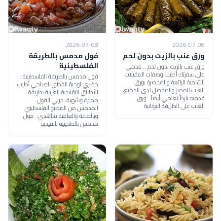
2026-07-08
2026-07-08
ورق عنب بالزيت بدون لحم
فول مدمس بالطريقة
الفلسطينية
ورق عنب بالزيت بدون لحم .. قدمي
على سفرتك أطيب وصفات المقبلات
فول مدمس بالطريقة الفلسطينية ...
الشامية الرائعة والمحضرة بورق
حضري لوجبة الفطور الصباحي أطيب
العنب المميز والمفضل لدى الجميع،
الأطباق التقليدية العربية بطريقة
قدميه بارداً تعلمي أيضاً: ورق
مميزة وشهية، جربي الفول
العنب على الطريقة اليونانية
المدمس من المطبخ الفلسطيني
وبالصحة والعافية شاهدي: فول
مدمس بالطحينية بالفيديو