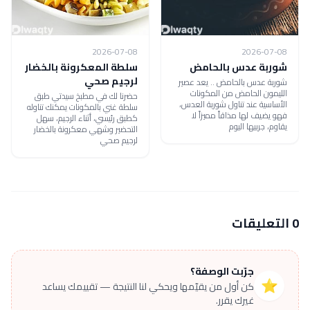
2026-07-08
2026-07-08
شوربة عدس بالحامض
سلطة المعكرونة بالخضار
لرجيم صحي
شوربة عدس بالحامض .. يعد عصير
الليمون الحامض من المكونات
حضرنا لك في مطبخ سيدتي طبق
الأساسية عند تناول شوربة العدس،
سلطة غني بالمكونات يمكنك تناوله
فهو يضيف لها مذاقاً مميزاً لا
كطبق رئيسي، أثناء الرجيم، سهل
يقاوم، جربيها اليوم
التحضير وشهي معكرونة بالخضار
لرجيم صحي
0 التعليقات
جرّبت الوصفة؟
⭐
كن أول من يقيّمها ويحكي لنا النتيجة — تقييمك يساعد
غيرك يقرر.