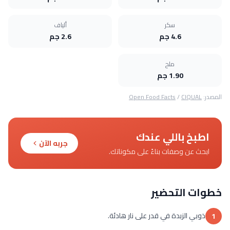
سكر
ألياف
4.6 جم
2.6 جم
ملح
1.90 جم
المصدر:
CIQUAL
/
Open Food Facts
اطبخ باللي عندك
جربه الآن
ابحث عن وصفات بناءً على مكوناتك.
خطوات التحضير
ذوبي الزبدة في قدر على نار هادئة.
1