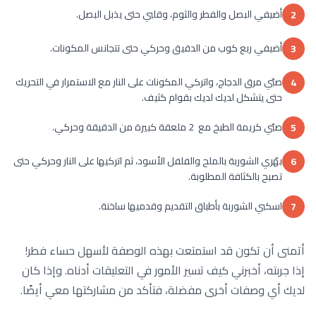
أضيفي البصل والفطر والثوم، وقلبي حتى يذبل البصل.
2
أضيفي ربع كوب من الدقيق وحركي حتى تتجانس المكونات.
3
صبّي مرق الدجاج، واتركي المكونات على النار مع الاستمرار في التحريك
4
حتى يتشكل لديك لديك بقوام كثيف.
صبّي كريمة الطبخ مع 2 ملعقة كبيرة من الدقيقة وحركي.
5
بهّري الشوربة بالملح والفلفل الأسود، ثم اتركيها على النار وحركي حتى
6
تصبح بالكثافة المطلوبة.
اسكبي الشوربة بأطباق التقديم وقدميها ساخنة.
7
أتمنى أن تكون قد استمتعت بهذه الوصفة لأسهل حساء فطر!
إذا جربته، أخبرني كيف تسير الأمور في التعليقات أدناه. وإذا كان
لديك أي وصفات أخرى مفضلة، فتأكد من مشاركتها معي أيضًا.