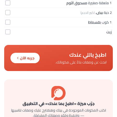
1 ملعقة صغيرة
مسحوق الثوم
2 حبة
بيض،
(كبير الحجم)
1 كوب
بقسماط
زيت
اطبخ باللي عندك
جربه الآن
ابحث عن وصفات بناءً على مكوناتك.
جرّب ميزة «اطبخ بما عندك» في التطبيق
اكتب المكونات الموجودة في بيتك وهنقترح عليك وصفات تناسبها
— واحفظ وقيّم وصفاتك المفضلة.