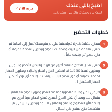
اطبخ باللي عندك
جربه الآن
ابحث عن وصفات بناءً على مكوناتك.
خطوات التحضير
سخنى مقلاة كبيرة غيرلاصقة على نار متوسطة تميل إلى العالية ثم
1
ضعى ملعقة من الزيت ومكعبات الدجاج ويطهى لمدة 2 دقيقة أو
حتى ينضج ثم ارفعيه جانباً .
ضعى مكان الدجاج ملعقة أخرى من الزيت والبصل الأخضر والزنجبيل
5
ويطهى لمدة 30 ثانية ثم اضيفي الجزر والفطر والبازلاء ويطهى الخضار
لمدة 3 دقيقة أو حتى تنضج البازلاء ( بامكانك إضافة أى نوع آخر من
الخضار المفضل ) .
اضيفي الخل وصلصة الصويا وصلصة المحار ومرق الدجاج مع التقليب
9
بشكل جيد وبعد أن يغلى المرق أعيدى قطع الدجاج مرة أخرى مع
إضافة الأرز المطبوخ والملح والفلفل الاسود ويطهى الارز على نار
منخفضة حتى يمتص كل السائل .