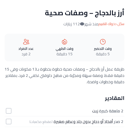
أرز بالدجاج – وصفات صحية
منذ شهر
112 زيارات
سجّل دخولك للتقييم
وقت التحضير
وقت الطهي
عدد الافراد
5 دقيقة
15 دقيقة
2 فرد
طريقة عمل أرز بالدجاج – وصفات صحية خطوة بخطوة بـ13 مكونات وفي 15
دقيقة فقط. وصفة سهلة ومجرّبة من مطبخ دلوقتي تكفي 2 فرد، بمقادير
دقيقة وخطوات واضحة.
المقادير
2 ملعقة كبيرة
زيت
2 صدر
أفخاذ أو دجاج بدون جلد وعظم صغيرة
(مقطع مكعبات)