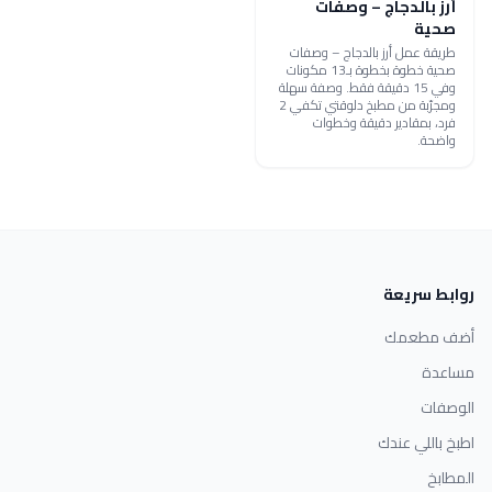
أرز بالدجاج – وصفات
صحية
طريقة عمل أرز بالدجاج – وصفات
صحية خطوة بخطوة بـ13 مكونات
وفي 15 دقيقة فقط. وصفة سهلة
ومجرّبة من مطبخ دلوقتي تكفي 2
فرد، بمقادير دقيقة وخطوات
واضحة.
روابط سريعة
أضف مطعمك
مساعدة
الوصفات
اطبخ باللي عندك
المطابخ