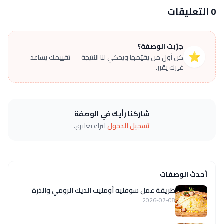
0 التعليقات
جرّبت الوصفة؟
⭐
كن أول من يقيّمها ويحكي لنا النتيجة — تقييمك يساعد
غيرك يقرر.
شاركنا رأيك في الوصفة
تسجيل الدخول
لترك تعليق.
أحدث الوصفات
طريقة عمل سوفليه أومليت الديك الرومي والذرة
2026-07-08