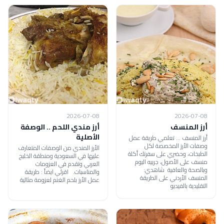
2026-07-08
2026-07-08
أرز المنسف
أرز مندي اللحم .. الوصفة
الأصلية
أرز المنسف ... تعلمي طريقة عمل
وصفات الأرز المخصصة لكل
الأرز المندي من الوصفات المتعارف
الطبخات، وحضري على سفرتك أكلة
عليها في السعودية ومنطقة الخليج
منسف على الأصول، جربيه اليوم
العربي وتقدم في العزومات
وبالصحة والعافية شاهدي:
والمناسبات. اقرئي ايضاً : طريقة
المنسف الأردني على الطريقة
عمل الأرز بلحم الغنم لعزومة مثالية
التقليدية بالفيديو