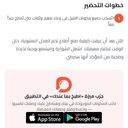
خطوات التحضير
?تُسكب جميع مكونات التتبيل فى وعاء صغير، وتُقلب حتى تَمتزج جيداً
1
معاً
الآن بعد أن عرفت كيفية صنع أضلاع لحم العجل المشوية، حان
الوقت لاختبار معرفتك. اشعل الشواية واستمتع بوجبة لذيذة
وصحية من المؤكد أنها سترضي.
جرّب ميزة «اطبخ بما عندك» في التطبيق
اكتب المكونات الموجودة في بيتك وهنقترح عليك وصفات تناسبها
— واحفظ وقيّم وصفاتك المفضلة.