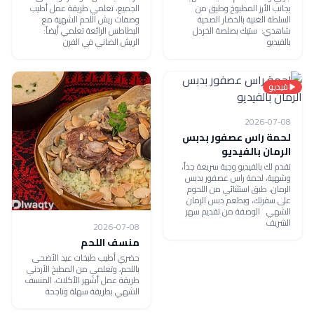
بجانب الأرز المطبوخ وطبق من
الجميع، تعلمي طريقة عمل أطيب
السلطة الغنية بالخضار الصحية
وصفات ريش اللحم الشهية مع
شاهدي: ستيك بصلصة الخردل
البطاطس الرائعة تعلمي أيضاً:
بالفيديو
الريش الضاني في الفرن
فيديو
2026-07-08
لحمة راس عصفور بدبس
الرمان بالفيديو
نقدم لك بالفيديو وجبة سريعة جداً،
وشهية، لحمة راس عصفور بدبس
الرمان، طبق استثنائي من اللحوم
على سفرتك، وبطعم دبس الرمان
الشهي الوصفة من تقديم سهر
الشريف
2026-07-08
منسف اللحم
حضري أطيب طبخات عيد الأضحى
باللحم، وتعلمي من المطبخ الأردني
طريقة عمل أشهر الأكلات، المنسف
الشهي بطريقة سهلة وناجحة