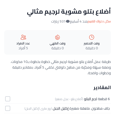
أضلاع بتلو مشوية لرجيم مثالي
منذ 4 أسابيع
931 زيارات
سجّل دخولك للتقييم
وقت التحضير
وقت الطهي
عدد الافراد
0 دقيقة
0 دقيقة
5 أفراد
طريقة عمل أضلاع بتلو مشوية لرجيم مثالي خطوة بخطوة بـ10 مكونات.
وصفة سهلة ومجرّبة من مطبخ دلوقتي تكفي 5 أفراد، بمقادير دقيقة
وخطوات واضحة.
المقادير
6 قطعة
لحم البتلو
(أضلاع بتلو -عجل صغير)
جاف مطحون. ملعقة صغيرة
إكليل الجبل
(روز مارى (إكليل الجبل)