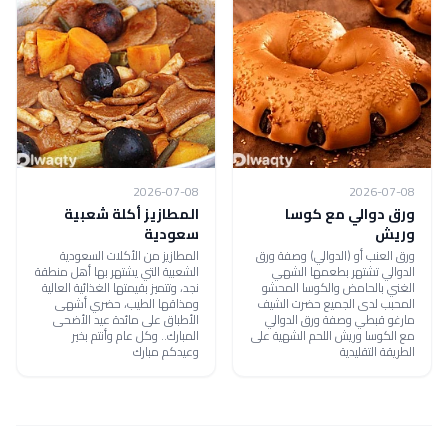
2026-07-08
2026-07-08
ورق دوالي مع كوسا
المطازيز أكلة شعبية
وريش
سعودية
ورق العنب أو (الدوالي) وصفة ورق
المطازيز من الأكلات السعودية
الدوالي تشتهر بطعمها الشهي
الشعبية التي يشتهر بها أهل منطقة
الغني بالحامض والكوسا المحشو
نجد، وتتميز بقيمتها الغذائية العالية
المحبب لدى الجميع حضرت الشيف
ومذاقها الطيب، حضري أشهى
مارغو قبطي وصفة ورق الدوالي
الأطباق على مائدة عيد الأضحى
مع الكوسا وريش اللحم الشهية على
المبارك.. وكل عام وأنتم بخير
الطريقة التقليدية
وعيدكم مبارك