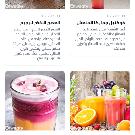
2026-07-08
2026-07-08
كوكتيل جمايكا المنعش
العصير الأخضر للرجيم
أعدّ "الشيف" يحي طبنجه هذه
العصير الأخضر للرجيم ... تمدّ عصائر
العصائر و"الكوكتيلات"، في مطعم
الخضار الجسم بالمزيد من الطاقة،
"زيرو فور" Zero Four، بالرياض لأحلى
لذلك يمكنك إدراجه في نظامك
ضيافة حضري هذه العصائر وتميزي
الغذائي اليومي، جربيه على طريقة
بضيافتك
مطبخ سيدتي وتمتعي بالوزن
المثالي تعلمي أيضاً: عصير كيوي
بالليمون والنعناع