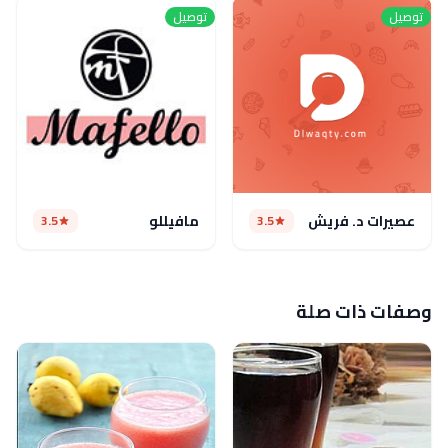
توصيل
توصيل
عصيرات د. فريش
مافيللو
3.5
3.5
وصفات ذات صلة