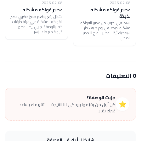
2026-07-08
2026-07-08
عصير فواكه مشكله
عصير فواكه مشكله
لذيذة
لشكل رائع وطعم مميز حضري عصير
الفواكه المشكلة علي هيئة طبقات
استمتعي بكوب من عصير الفواكه
كما بالوصفة. جربي أيضًا: عصير
مشكله لذيذة في يوم صيف حار.
فراولة مع ماء الزهر
سيعجبك أيضًا: عصير التفاح الاخضر
الصحي
0 التعليقات
جرّبت الوصفة؟
⭐
كن أول من يقيّمها ويحكي لنا النتيجة — تقييمك يساعد
غيرك يقرر.
شاركنا رأيك في الوصفة