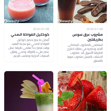
2026-07-08
2026-07-08
مشروب عرق سوس
كوكتيل الفواكة الصحي
بطريقتين
أفضل ما يميز تحضير كوكتيل
الفواكة الصحي هو سرعة التنفيد،
استمتعي بالمشروب الرمضاني
بوقت قصير جداً تعلمي طريقة عمل
اللذيذ وحضريه في منزلك اختاري
عصير مليء بالفوائد وصحي وقليل
الطريقة الأسهل لكِ. مشروب
السعرات الحرارية ومناسب للرجيم
الخشاف بالعسل مشروب سوبيا
بالفستق