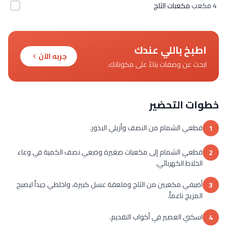
4 مكعب
مكعبات الثلج
اطبخ باللي عندك
جربه الآن
ابحث عن وصفات بناءً على مكوناتك.
خطوات التحضير
قطعي الشمام من النصف وأزيلي البذور.
1
قطعي الشمام إلى مكعبات صغيرة وضعي نصف الكمية في وعاء
2
الخلاط الكهربائي.
أضيفي مكعبين من الثلج وملعقة عسل كبيرة، واخلطي جيداً ليصبح
3
المزيج ناعماً.
اسكبي العصير في أكواب التقديم.
4