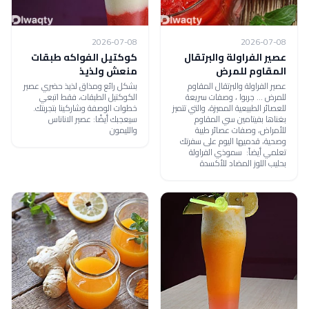
2026-07-08
2026-07-08
عصير الفراولة والبرتقال
كوكتيل الفواكه طبقات
المقاوم للمرض
منعش ولذيذ
عصير الفراولة والبرتقال المقاوم
بشكل رائع ومذاق لذيذ حضري عصير
للمرض ... جربوا ، وصفات سريعة
الكوكتيل الطبقات، فقط اتبعي
للعصائر الطبيعية المميزة، والتي تتميز
خطوات الوصفة وشاركينا بتجربتك.
بغناها بفيتامين سي المقاوم
سيعجبك أيضًا: عصير الاناناس
للأمراض، وصفات عصائر طيبة
والليمون
وصحية، قدميها اليوم على سفرتك
تعلمي أيضاً: سموذي الفراولة
بحليب اللوز المضاد للأكسدة