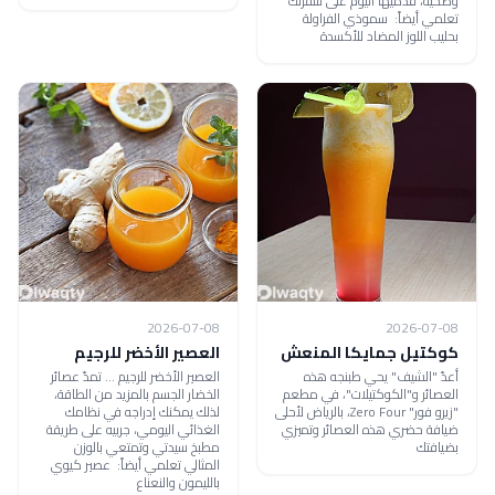
وصحية، قدميها اليوم على سفرتك
تعلمي أيضاً: سموذي الفراولة
بحليب اللوز المضاد للأكسدة
2026-07-08
2026-07-08
كوكتيل جمايكا المنعش
العصير الأخضر للرجيم
أعدّ "الشيف" يحي طبنجه هذه
العصير الأخضر للرجيم ... تمدّ عصائر
العصائر و"الكوكتيلات"، في مطعم
الخضار الجسم بالمزيد من الطاقة،
"زيرو فور" Zero Four، بالرياض لأحلى
لذلك يمكنك إدراجه في نظامك
ضيافة حضري هذه العصائر وتميزي
الغذائي اليومي، جربيه على طريقة
بضيافتك
مطبخ سيدتي وتمتعي بالوزن
المثالي تعلمي أيضاً: عصير كيوي
بالليمون والنعناع