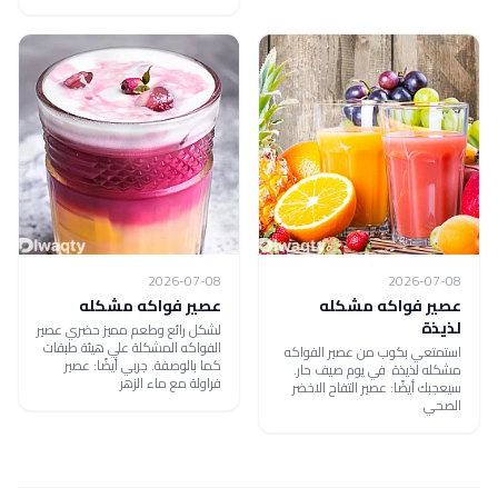
2026-07-08
2026-07-08
عصير فواكه مشكله
عصير فواكه مشكله
لذيذة
لشكل رائع وطعم مميز حضري عصير
الفواكه المشكلة علي هيئة طبقات
استمتعي بكوب من عصير الفواكه
كما بالوصفة. جربي أيضًا: عصير
مشكله لذيذة في يوم صيف حار.
فراولة مع ماء الزهر
سيعجبك أيضًا: عصير التفاح الاخضر
الصحي