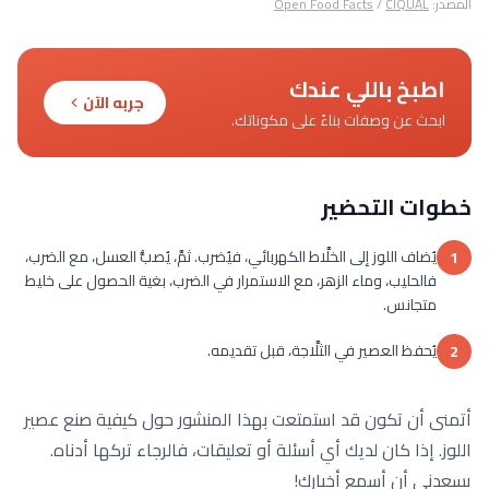
المصدر:
CIQUAL
/
Open Food Facts
اطبخ باللي عندك
جربه الآن
ابحث عن وصفات بناءً على مكوناتك.
خطوات التحضير
يُضاف اللوز إلى الخلَّاط الكهربائي، فيُضرب. ثمَّ، يُصبُّ العسل، مع الضرب،
1
فالحليب، وماء الزهر، مع الاستمرار في الضرب، بغية الحصول على خليط
متجانس.
يُحفظ العصير في الثلَّاجة، قبل تقديمه.
2
أتمنى أن تكون قد استمتعت بهذا المنشور حول كيفية صنع عصير
اللوز. إذا كان لديك أي أسئلة أو تعليقات، فالرجاء تركها أدناه.
يسعدني أن أسمع أخبارك!