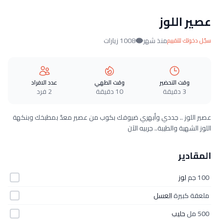
عصير اللوز
منذ شهر
1008 زيارات
سجّل دخولك للتقييم
وقت التحضير
وقت الطهي
عدد الافراد
3 دقيقة
10 دقيقة
2 فرد
عصير اللوز .. جددي وأبهري ضيوفك بكوب من عصير معدّ بمطبخك وبنكهة
اللوز الشهية والطيبة.. جربيه الآن
المقادير
100 جم
لوز
ملعقة كبيرة
العسل
500 مل
حليب