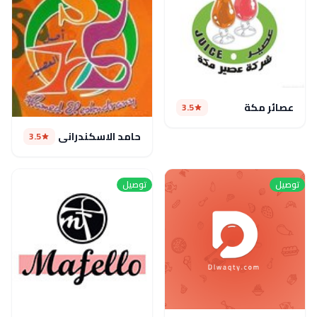
عصائر مكة
3.5
حامد الاسكندراني
3.5
توصيل
توصيل