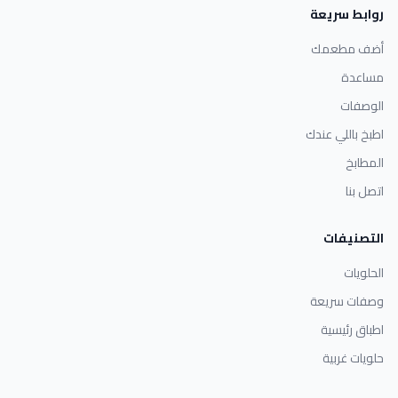
روابط سريعة
أضف مطعمك
مساعدة
الوصفات
اطبخ باللي عندك
المطابخ
اتصل بنا
التصنيفات
الحلويات
وصفات سريعة
اطباق رئيسية
حلويات غربية