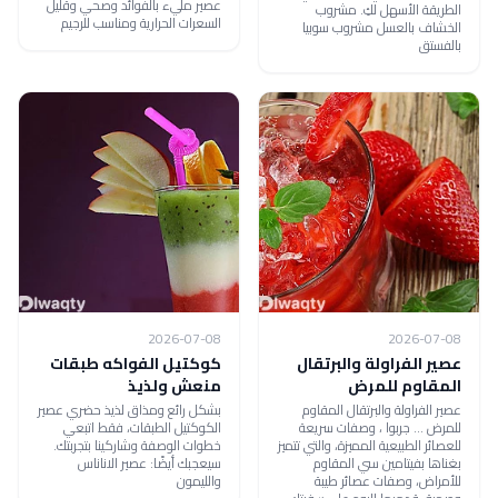
عصير مليء بالفوائد وصحي وقليل
الطريقة الأسهل لكِ. مشروب
السعرات الحرارية ومناسب للرجيم
الخشاف بالعسل مشروب سوبيا
بالفستق
2026-07-08
2026-07-08
عصير الفراولة والبرتقال
كوكتيل الفواكه طبقات
المقاوم للمرض
منعش ولذيذ
عصير الفراولة والبرتقال المقاوم
بشكل رائع ومذاق لذيذ حضري عصير
للمرض ... جربوا ، وصفات سريعة
الكوكتيل الطبقات، فقط اتبعي
للعصائر الطبيعية المميزة، والتي تتميز
خطوات الوصفة وشاركينا بتجربتك.
بغناها بفيتامين سي المقاوم
سيعجبك أيضًا: عصير الاناناس
للأمراض، وصفات عصائر طيبة
والليمون