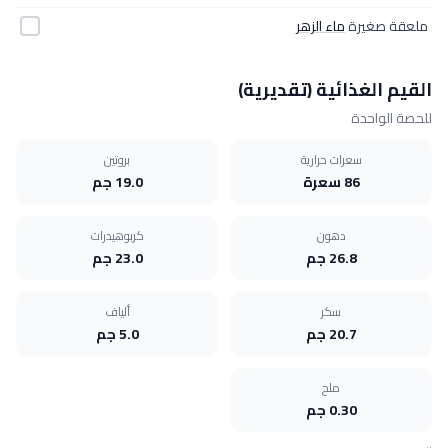
ملعقة صغيرة
ماء الزهر
القيم الغذائية (تقديرية)
للحصة الواحدة
سعرات حرارية
بروتين
86 سعرة
19.0 جم
دهون
كربوهيدرات
26.8 جم
23.0 جم
سكر
ألياف
20.7 جم
5.0 جم
ملح
0.30 جم