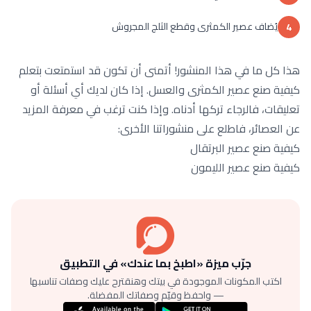
يُضاف عصير الكمثرى وقطع الثلج المجروش
4
هذا كل ما في هذا المنشور! أتمنى أن تكون قد استمتعت بتعلم
كيفية صنع عصير الكمثرى والعسل. إذا كان لديك أي أسئلة أو
تعليقات، فالرجاء تركها أدناه. وإذا كنت ترغب في معرفة المزيد
عن العصائر، فاطلع على منشوراتنا الأخرى:
كيفية صنع عصير البرتقال
كيفية صنع عصير الليمون
جرّب ميزة «اطبخ بما عندك» في التطبيق
اكتب المكونات الموجودة في بيتك وهنقترح عليك وصفات تناسبها
— واحفظ وقيّم وصفاتك المفضلة.