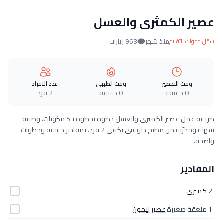
عصير الكمثرى والعسل
منذ شهر
963 زيارات
سجّل دخولك للتقييم
وقت التحضير
وقت الطهي
عدد الافراد
0 دقيقة
0 دقيقة
2 فرد
طريقة عمل عصير الكمثرى والعسل خطوة بخطوة بـ5 مكونات. وصفة
سهلة ومجرّبة من مطبخ دلوقتي تكفي 2 فرد، بمقادير دقيقة وخطوات
واضحة.
المقادير
2
كمثرى
1 ملعقة صغيرة
عصير ليمون