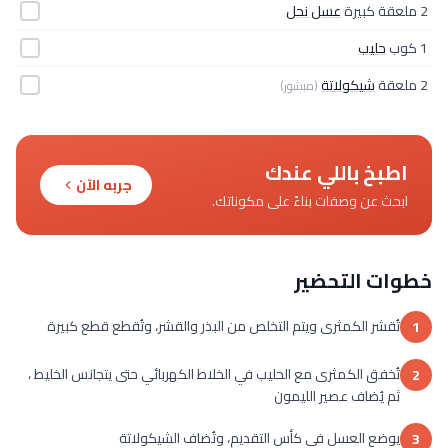
2 ملعقة كبيرة
عسل نحل
1 كوب
حليب
2 ملعقة
شيكولاتة
(مبشور)
اطبخ باللي عندك
جربه الآن
ابحث عن وصفات بناءً على مكوناتك.
خطوات التحضير
تُقشر الكمثرى ويتم التخلص من البذر والقشر، وتُقطع قطع كبيرة
1
تُخفق الكمثرى مع الحليب في الخلاط الكهربائي حتى يتجانس الخليط ،
2
ثم يُضاف عصير الليمون
يوضع العسل في كأس التقديم، وتُضاف الشيكولاتة
3