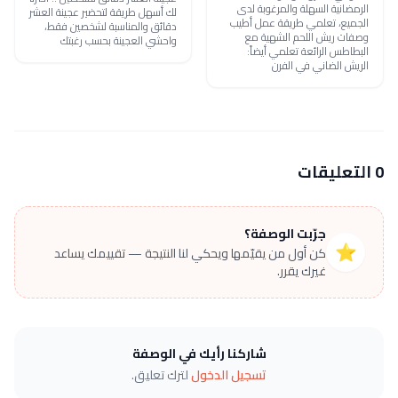
الرمضانية السهلة والمرغوبة لدى
لك أسهل طريقة لتحضير عجينة العشر
الجميع، تعلمي طريقة عمل أطيب
دقائق والمناسبة لشخصين فقط،
وصفات ريش اللحم الشهية مع
واحشي العجينة بحسب رغبتك
البطاطس الرائعة تعلمي أيضاً:
الريش الضاني في الفرن
0 التعليقات
جرّبت الوصفة؟
⭐
كن أول من يقيّمها ويحكي لنا النتيجة — تقييمك يساعد
غيرك يقرر.
شاركنا رأيك في الوصفة
تسجيل الدخول
لترك تعليق.