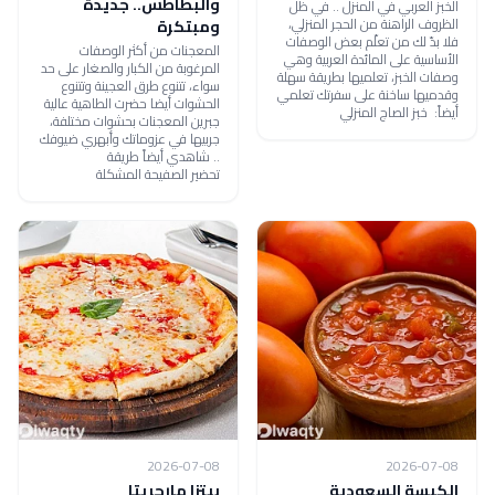
والبطاطس.. جديدة
الخبز العربي في المنزل .. في ظل
الظروف الراهنة من الحجر المنزلي،
ومبتكرة
فلا بدّ لك من تعلّم بعض الوصفات
المعجنات من أكثر الوصفات
الأساسية على المائدة العربية وهي
المرغوبة من الكبار والصغار على حد
وصفات الخبز، تعلميها بطريقة سهلة
سواء، تتنوع طرق العجينة وتتنوع
وقدميها ساخنة على سفرتك تعلمي
الحشوات أيضا حضرت الطاهية عالية
أيضاً: خبز الصاج المنزلي
جبرين المعجنات بحشوات مختلفة،
جربيها في عزوماتك وأبهري ضيوفك
.. شاهدي أيضاً طريقة
تحضير الصفيحة المشكلة
2026-07-08
2026-07-08
الكبسة السعودية
بيتزا مارجريتا