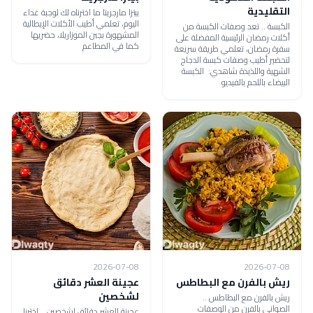
التقليدية
بيتزا مارجريتا ما اخترناه لك لوجبة غداء
اليوم، تعلمي أطيب الأكلات الإيطالية
الكبسة .. تعد وصفات الكبسة من
المشهورة بجبن الموزاريلا، حضريها
أكلات رمضان الرئيسية المفضلة على
كما في المطاعم
سفرة رمضان، تعلمي طريقة سريعة
لتحضير أطيب وصفات كبسة الدجاج
الشهية واللذيذة شاهدي: الكبسة
البيضاء باللحم بالفيديو
2026-07-08
2026-07-08
ريش بالفرن مع البطاطس
عجينة العشر دقائق
لشخصين
ريش بالفرن مع البطاطس ..
الصواني بالفرن من الوصفات
عجينة العشر دقائق لشخصين .. اخترنا