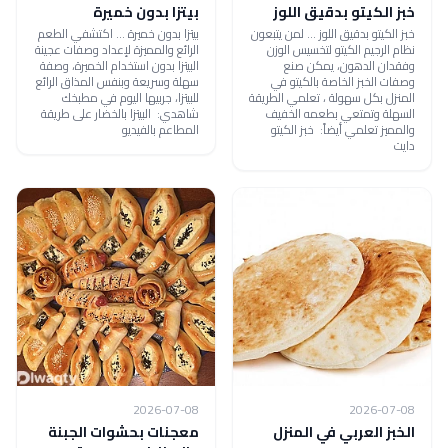
خبز الكيتو بدقيق اللوز
بيتزا بدون خميرة
خبز الكيتو بدقيق اللوز ... لمن يتبعون
بيتزا بدون خميرة ... اكتشفي الطعم
نظام الرجيم الكيتو لتخسيس الوزن
الرائع والمميزة لإعداد وصفات عجينة
وفقدان الدهون، يمكن صنع
البيتزا بدون استخدام الخميرة، وصفة
وصفات الخبز الخاصة بالكيتو في
سهلة وسريعة وبنفس المذاق الرائع
المنزل بكل سهولة ، تعلمي الطريقة
للبيتزا، جربيها اليوم في مطبخك
السهلة وتمتعي بطعمه الخفيف
شاهدي: البيتزا بالخضار على طريقة
والمميز تعلمي أيضاً: خبز الكيتو
المطاعم بالفيديو
دايت
2026-07-08
2026-07-08
الخبز العربي في المنزل
معجنات بحشوات الجبنة