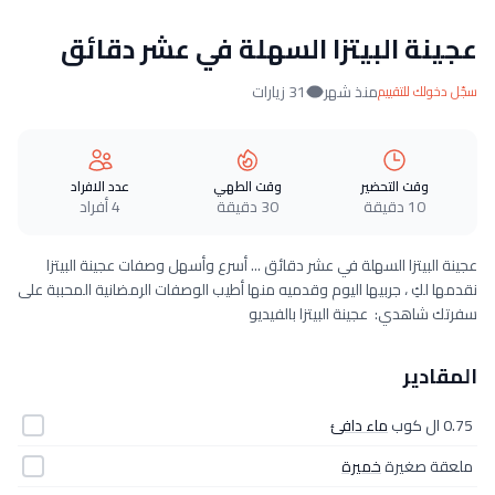
عجينة البيتزا السهلة في عشر دقائق
منذ شهر
31 زيارات
سجّل دخولك للتقييم
وقت التحضير
وقت الطهي
عدد الافراد
10 دقيقة
30 دقيقة
4 أفراد
عجينة البيتزا السهلة في عشر دقائق ... أسرع وأسهل وصفات عجينة البيتزا
نقدمها لكِ ، جربيها اليوم وقدميه منها أطيب الوصفات الرمضانية المحببة على
سفرتك شاهدي: عجينة البيتزا بالفيديو
المقادير
0.75 ال كوب
ماء دافئ
ملعقة صغيرة
خميرة