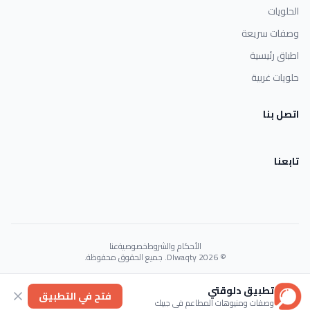
الحلويات
وصفات سريعة
اطباق رئيسية
حلويات غربية
اتصل بنا
تابعنا
الأحكام والشروط
خصوصية
عنا
© 2026 Dlwaqty. جميع الحقوق محفوظة.
Powered by
GAIT
تطبيق دلوقتي
فتح في التطبيق
وصفات ومنيوهات المطاعم في جيبك