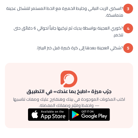
?اسكبي الزيت النباتي وخليط الخميرة مع الخط المستمر لتتشكل عجينة
3
متماسكة.
?كوري العجينة بواسطة يديك ثم تركيها جانباً لحوالي 6 دقائق حتى
4
تتخمر.
?شكلي العجينة بعدها إلى كرة كبيرة قبل خبز البيتزا.
5
جرّب ميزة «اطبخ بما عندك» في التطبيق
اكتب المكونات الموجودة في بيتك وهنقترح عليك وصفات تناسبها
— واحفظ وقيّم وصفاتك المفضلة.