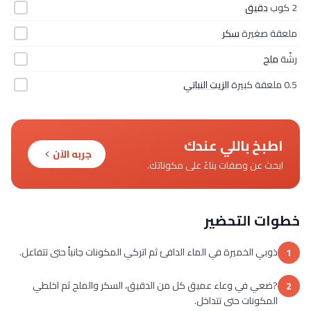
2 كوب
دقيق
ملعقة صغيرة
سكر
رشّة
ملح
0.5 ملعقة كبيرة
الزيت النباتي
اطبخ باللي عندك
جربه الآن
ابحث عن وصفات بناءً على مكوناتك.
خطوات التحضير
ذوبي الخميرة في الماء الدافئ ثم اتركي المكونات جانباً حتى تتفاعل.
1
?ضعي في وعاء عميق كل من الدقيق، السكر والملح ثم اخلطي
2
المكونات حتى تتداخل.