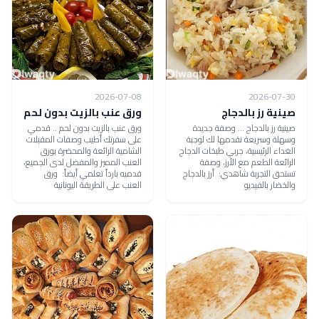
2026-07-08
2026-07-30
صينية رز بالدجاج
ورق عنب بالزيت بدون لحم
صينية رز بالدجاج ... وصفة جديدة
ورق عنب بالزيت بدون لحم .. قدمي
وسهلة وسريعة نقدمها لك لوجبة
على سفرتك أطيب وصفات المقبلات
الغداء الرئيسية، جربي طبخات الدجاج
الشامية الرائعة والمحضرة بورق
الرائعة الطعم مع الأرز، وصفة
العنب المميز والمفضل لدى الجميع،
تستحق التجربة شاهدي: أرز بالدجاج
قدميه بارداً تعلمي أيضاً: ورق
والخضار بالفيديو
العنب على الطريقة اليونانية