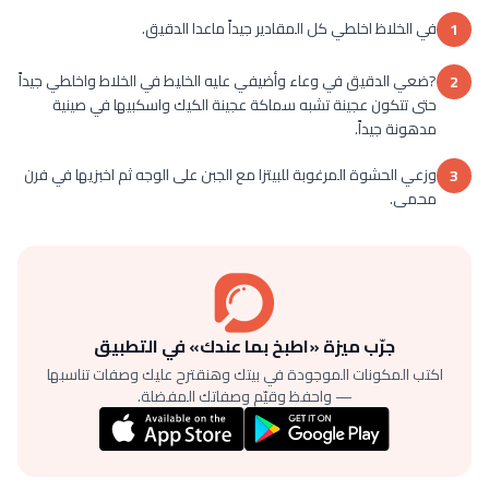
في الخلاظ اخلطي كل المقادير جيداً ماعدا الدقيق.
1
?ضعي الدقيق في وعاء وأضيفي عليه الخليط في الخلاط واخلطي جيداً
2
حتى تتكون عجينة تشبه سماكة عجينة الكيك واسكبيها في صينية
مدهونة جيداً.
وزعي الحشوة المرغوبة للبيتزا مع الجبن على الوجه ثم اخبزيها في فرن
3
محمى.
جرّب ميزة «اطبخ بما عندك» في التطبيق
اكتب المكونات الموجودة في بيتك وهنقترح عليك وصفات تناسبها
— واحفظ وقيّم وصفاتك المفضلة.