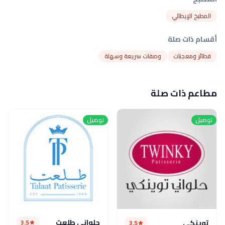
المطبخ الإيطالي
أقسام ذات صلة
فطائر ومعجنات
وصفات سريعة وسهلة
مطاعم ذات صلة
توصيل
توصيل
حلواني طلعت
3.5
توينكي
3.5