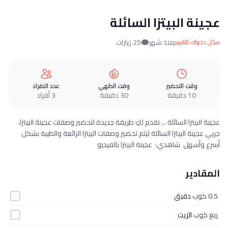
عجينة البيتزا السائلة
منذ شهر
25 زيارات
سجّل دخولك للتقييم
وقت التحضير
وقت الطهي
عدد الافراد
10 دقيقة
30 دقيقة
3 أفراد
عجينة البيتزا السائلة ... نقدم لكِ طريقة جديدة لتحضير وصفات عجينة البيتزا،
جربي عجينة البيتزا السائلة ليتم تحضير وصفات البيتزا الرائعة والطيبة بشكل
أسرع وأسهل شاهدي: عجينة البيتزا بالفيديو
المقادير
0.5 كوب
دقيق
ربع كوب
الزيت