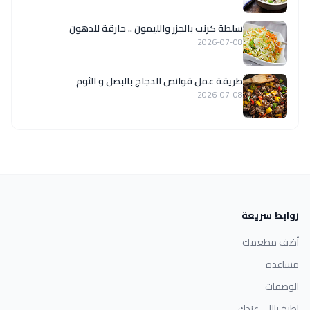
سلطة كرنب بالجزر والليمون .. حارقة للدهون
2026-07-08
طريقة عمل قوانص الدجاج بالبصل و الثوم
2026-07-08
روابط سريعة
أضف مطعمك
مساعدة
الوصفات
اطبخ باللي عندك