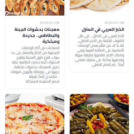
2026-07-08
2026-07-08
الخبز العربي في المنزل
معجنات بحشوات الجبنة
والبطاطس.. جديدة
الخبز العربي في المنزل .. في ظل
الظروف الراهنة من الحجر المنزلي،
ومبتكرة
فلا بدّ لك من تعلّم بعض الوصفات
المعجنات من أكثر الوصفات
الأساسية على المائدة العربية وهي
المرغوبة من الكبار والصغار على حد
وصفات الخبز، تعلميها بطريقة سهلة
سواء، تتنوع طرق العجينة وتتنوع
وقدميها ساخنة على سفرتك تعلمي
الحشوات أيضا حضرت الطاهية عالية
أيضاً: خبز الصاج المنزلي
جبرين المعجنات بحشوات مختلفة،
جربيها في عزوماتك وأبهري ضيوفك
.. شاهدي أيضاً طريقة
تحضير الصفيحة المشكلة