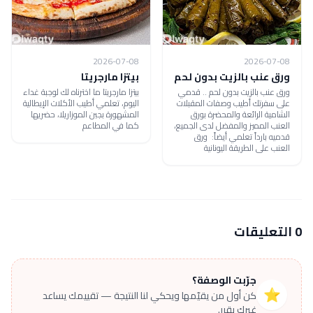
2026-07-08
2026-07-08
ورق عنب بالزيت بدون لحم
بيتزا مارجريتا
ورق عنب بالزيت بدون لحم .. قدمي
بيتزا مارجريتا ما اخترناه لك لوجبة غداء
على سفرتك أطيب وصفات المقبلات
اليوم، تعلمي أطيب الأكلات الإيطالية
الشامية الرائعة والمحضرة بورق
المشهورة بجبن الموزاريلا، حضريها
العنب المميز والمفضل لدى الجميع،
كما في المطاعم
قدميه بارداً تعلمي أيضاً: ورق
العنب على الطريقة اليونانية
0 التعليقات
جرّبت الوصفة؟
⭐
كن أول من يقيّمها ويحكي لنا النتيجة — تقييمك يساعد
غيرك يقرر.