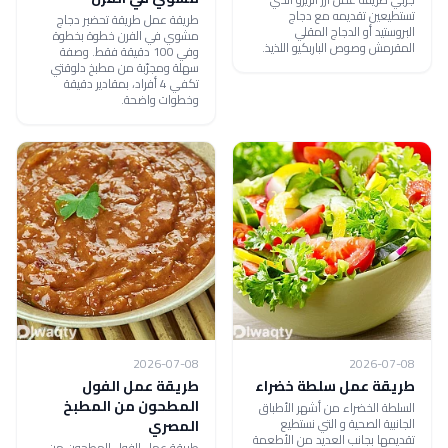
تستطيعين تقديمه مع دجاج
طريقة عمل طريقة تحضير دجاج
البروستيد أو الدجاج المقلي
مشوي في الفرن خطوة بخطوة
المقرمش وصوص الباربكيو اللذيذ.
وفي 100 دقيقة فقط. وصفة
سهلة ومجرّبة من مطبخ دلوقتي
تكفي 4 أفراد، بمقادير دقيقة
وخطوات واضحة.
2026-07-08
2026-07-08
طريقة عمل سلطة خضراء
طريقة عمل الفول
المطحون من المطبخ
السلطة الخضراء من أشهر الأطباق
الجانبية الصحية و التي نستطيع
المصري
تقديمها بجانب العديد من الأطعمة
طريقة عمل الفول المطحون من