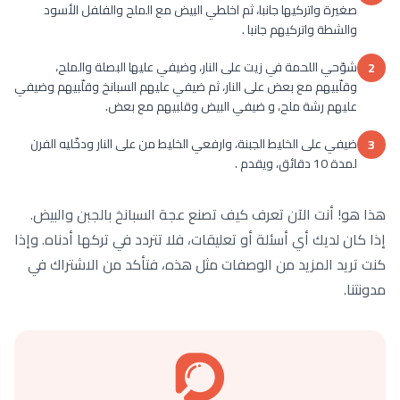
صغيرة واتركيها جانبا، ثم اخلطي البيض مع الملح والفلفل الأسود
والشطة واتركيهم جانبا .
شوّحي اللحمة في زيت على النار، وضيفي عليها البصلة والملح،
2
وقلّبيهم مع بعض على النار، ثم ضيفي عليهم السبانخ وقلّبيهم وضيفي
عليهم رشة ملح، و ضيفي البيض وقلبيهم مع بعض.
ضيفي على الخليط الجبنة، وارفعي الخليط من على النار ودخّليه الفرن
3
لمدة 10 دقائق، ويقدم .
هذا هو! أنت الآن تعرف كيف تصنع عجة السبانخ بالجبن والبيض.
إذا كان لديك أي أسئلة أو تعليقات، فلا تتردد في تركها أدناه. وإذا
كنت تريد المزيد من الوصفات مثل هذه، فتأكد من الاشتراك في
مدونتنا.