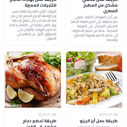
مشكل من المطبخ
للتتبيلات المميزة
المصري
البهارات أنواع كثيرة ومختلفة حسب
نوع الوصفة أو نوع المطبخ الذي يتم
من أجل العزومات الكبيرة ،تعرفي
فيه التحضير لان لكل مطبخ أو دولة
مع شملولة على أسرع طريقة لتحضير
بهار معين يميزها في الطعم، وعادة
المحشي المشكل على الطريقة
ما تكون البهارات والتوابل هي
المصرية ، بداية من تحضير الخضروات
المسؤول الأول عن الطعم في
إلى تحضير الحشو وتسوية المحشي
الأطباق
وتقديمه
2026-07-08
2026-07-08
طريقة عمل أرز الريزو
طريقة تحضير دجاج
مشوي في الفرن
جربي طريقة عمل أرز الريزو الذي