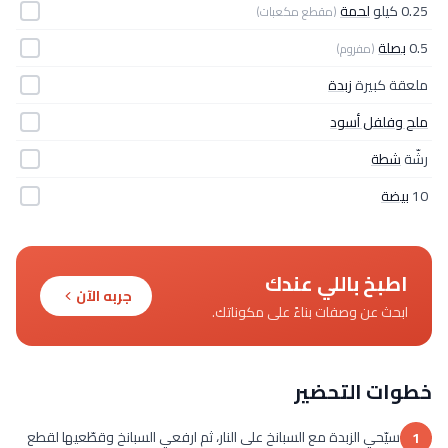
0.25 كيلو
لحمة
(مقطع مكعبات)
0.5
بصلة
(مفروم)
ملعقة كبيرة
زبدة
ملح وفلفل أسود
رشّة
شطة
10
بيضة
اطبخ باللي عندك
جربه الآن
ابحث عن وصفات بناءً على مكوناتك.
خطوات التحضير
سيّحي الزبدة مع السبانخ على النار، ثم ارفعي السبانخ وقطّعيها لقطع
1